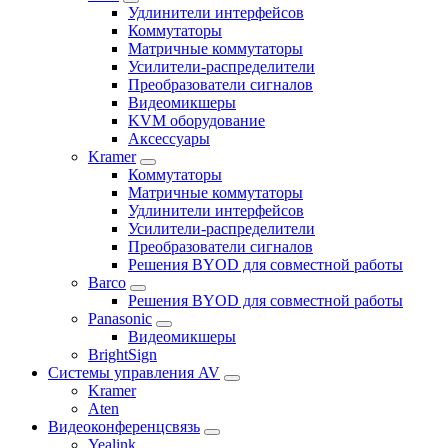
Удлинители интерфейсов
Коммутаторы
Матричные коммутаторы
Усилители-распределители
Преобразователи сигналов
Видеомикшеры
KVM оборудование
Аксессуары
Kramer
Коммутаторы
Матричные коммутаторы
Удлинители интерфейсов
Усилители-распределители
Преобразователи сигналов
Решения BYOD для совместной работы
Barco
Решения BYOD для совместной работы
Panasonic
Видеомикшеры
BrightSign
Системы управления AV
Kramer
Aten
Видеоконференцсвязь
Yealink