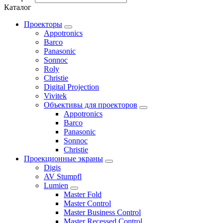
Каталог
Проекторы
Appotronics
Barco
Panasonic
Sonnoc
Roly
Christie
Digital Projection
Vivitek
Объективы для проекторов
Appotronics
Barco
Panasonic
Sonnoc
Сhristie
Проекционные экраны
Digis
AV Stumpfl
Lumien
Master Fold
Master Control
Master Business Control
Master Recessed Control