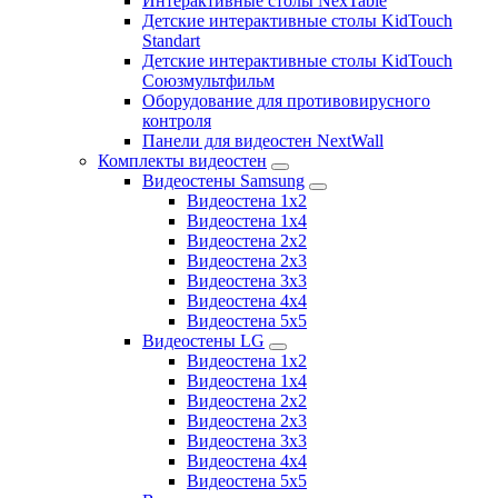
Интерактивные столы NexTable
Детские интерактивные столы KidTouch
Standart
Детские интерактивные столы KidTouch
Союзмультфильм
Оборудование для противовирусного
контроля
Панели для видеостен NextWall
Комплекты видеостен
Видеостены Samsung
Видеостена 1x2
Видеостена 1x4
Видеостена 2x2
Видеостена 2х3
Видеостена 3x3
Видеостена 4x4
Видеостена 5x5
Видеостены LG
Видеостена 1x2
Видеостена 1x4
Видеостена 2x2
Видеостена 2x3
Видеостена 3x3
Видеостена 4x4
Видеостена 5x5