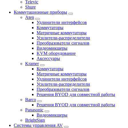
Televic
Shure
Коммутационные приборы
Aten
Удлинители интерфейсов
Коммутаторы
Матричные коммутаторы
Усилители-распределители
Преобразователи сигналов
Видеомикшеры
KVM оборудование
Аксессуары
Kramer
Коммутаторы
Матричные коммутаторы
Удлинители интерфейсов
Усилители-распределители
Преобразователи сигналов
Решения BYOD для совместной работы
Barco
Решения BYOD для совместной работы
Panasonic
Видеомикшеры
BrightSign
Системы управления AV