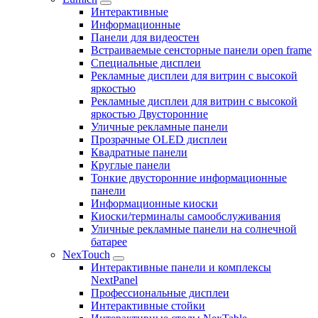
Интерактивные
Информационные
Панели для видеостен
Встраиваемые сенсторные панели open frame
Специальные дисплеи
Рекламные дисплеи для витрин с высокой
яркостью
Рекламные дисплеи для витрин с высокой
яркостью Двусторонние
Уличные рекламные панели
Прозрачные OLED дисплеи
Квадратные панели
Круглые панели
Тонкие двусторонние информационные
панели
Информационные киоски
Киоски/терминалы самообслуживания
Уличные рекламные панели на солнечной
батарее
NexTouch
Интерактивные панели и комплексы
NextPanel
Профессиональные дисплеи
Интерактивные стойки