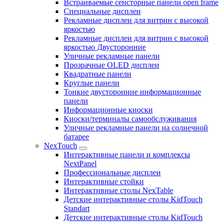
Встраиваемые сенсторные панели open frame
Специальные дисплеи
Рекламные дисплеи для витрин с высокой
яркостью
Рекламные дисплеи для витрин с высокой
яркостью Двусторонние
Уличные рекламные панели
Прозрачные OLED дисплеи
Квадратные панели
Круглые панели
Тонкие двусторонние информационные
панели
Информационные киоски
Киоски/терминалы самообслуживания
Уличные рекламные панели на солнечной
батарее
NexTouch
Интерактивные панели и комплексы
NextPanel
Профессиональные дисплеи
Интерактивные стойки
Интерактивные столы NexTable
Детские интерактивные столы KidTouch
Standart
Детские интерактивные столы KidTouch