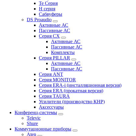
Te Серия
H серия
Сабвуферы
DS Proaudio
Активные АС
Пассивные АС
Серия CX
Активные АС
Пассивные АС
Комплекты
Серия PILLAR
Активные АС
Пассивные АС
Серия ANT
Серия MONITOR
Серия ERA-i (инсталляционная версия)
Серия ERA (прокатная версия)
Серия TAURA
Усилители (производство КНР)
Аксессуары
Конференц-системы
Televic
Shure
Коммутационные приборы
Aten