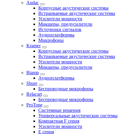
Audac
Корпусные акустические системы
Встраиваемые акустические системы
Усилители мощности
Микшеры, предусилители
Источники сигналов
Аудиоплатформы
Микрофоны
Kramer
Корпусные акустические системы
Встраиваемые акустические системы
Усилители мощности
Микшеры, предусилители
Biamp
Аудиоплатформы
Shure
Беспроводные микрофоны
Relacart
Беспроводные микрофоны
ProTone
Системные решения
Универсальные акустические системы
Компактная F серия
Усилители мощности
E серия