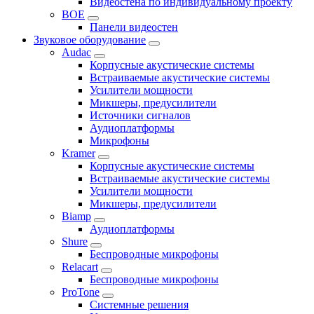
Видеостена по индивидуальному проекту
BOE
Панели видеостен
Звуковое оборудование
Audac
Корпусные акустические системы
Встраиваемые акустические системы
Усилители мощности
Микшеры, предусилители
Источники сигналов
Аудиоплатформы
Микрофоны
Kramer
Корпусные акустические системы
Встраиваемые акустические системы
Усилители мощности
Микшеры, предусилители
Biamp
Аудиоплатформы
Shure
Беспроводные микрофоны
Relacart
Беспроводные микрофоны
ProTone
Системные решения