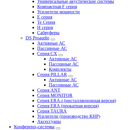
Универсальные акустические системы
Компактная F серия
Усилители мощности
E серия
Te Серия
H серия
Сабвуферы
DS Proaudio
Активные АС
Пассивные АС
Серия CX
Активные АС
Пассивные АС
Комплекты
Серия PILLAR
Активные АС
Пассивные АС
Серия ANT
Серия MONITOR
Серия ERA-i (инсталляционная версия)
Серия ERA (прокатная версия)
Серия TAURA
Усилители (производство КНР)
Аксессуары
Конференц-системы