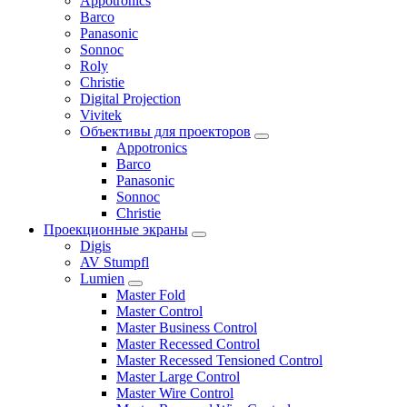
Appotronics
Barco
Panasonic
Sonnoc
Roly
Christie
Digital Projection
Vivitek
Объективы для проекторов
Appotronics
Barco
Panasonic
Sonnoc
Сhristie
Проекционные экраны
Digis
AV Stumpfl
Lumien
Master Fold
Master Control
Master Business Control
Master Recessed Control
Master Recessed Tensioned Control
Master Large Control
Master Wire Control