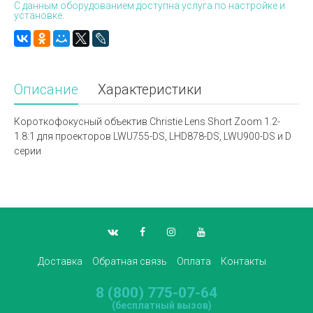
С данным оборудованием доступна услуга по настройке и
установке.
Описание
Характеристики
Короткофокусный о
бъектив Christie Lens Short Zoom 1.2-
1.8:1 для проекторов LWU755-DS, LHD878-DS, LWU900-DS и D
серии
Доставка
Обратная связь
Оплата
Контакты
8 (800) 775-07-64
(бесплатный вызов)