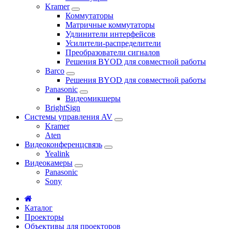
Kramer
Коммутаторы
Матричные коммутаторы
Удлинители интерфейсов
Усилители-распределители
Преобразователи сигналов
Решения BYOD для совместной работы
Barco
Решения BYOD для совместной работы
Panasonic
Видеомикшеры
BrightSign
Системы управления AV
Kramer
Aten
Видеоконференцсвязь
Yealink
Видеокамеры
Panasonic
Sony
Каталог
Проекторы
Объективы для проекторов