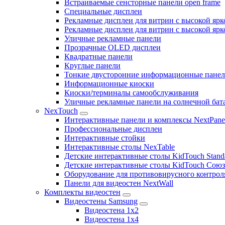
Встраиваемые сенсторные панели open frame
Специальные дисплеи
Рекламные дисплеи для витрин с высокой ярк
Рекламные дисплеи для витрин с высокой яр
Уличные рекламные панели
Прозрачные OLED дисплеи
Квадратные панели
Круглые панели
Тонкие двусторонние информационные пане
Информационные киоски
Киоски/терминалы самообслуживания
Уличные рекламные панели на солнечной бат
NexTouch
Интерактивные панели и комплексы NextPane
Профессиональные дисплеи
Интерактивные стойки
Интерактивные столы NexTable
Детские интерактивные столы KidTouch Stand
Детские интерактивные столы KidTouch Сою
Оборудование для противовирусного контрол
Панели для видеостен NextWall
Комплекты видеостен
Видеостены Samsung
Видеостена 1x2
Видеостена 1x4