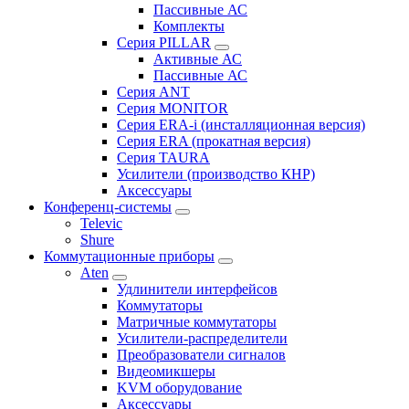
Пассивные АС
Комплекты
Серия PILLAR
Активные АС
Пассивные АС
Серия ANT
Серия MONITOR
Серия ERA-i (инсталляционная версия)
Серия ERA (прокатная версия)
Серия TAURA
Усилители (производство КНР)
Аксессуары
Конференц-системы
Televic
Shure
Коммутационные приборы
Aten
Удлинители интерфейсов
Коммутаторы
Матричные коммутаторы
Усилители-распределители
Преобразователи сигналов
Видеомикшеры
KVM оборудование
Аксессуары