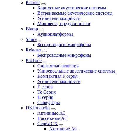
Kramer
Корпусные акустические системы
Встраиваемые акустические системы
Усилители мощности
Микшеры, предусилители
Biamp
Аудиоплатформы
Shure
Беспроводные микрофоны
Relacart
Беспроводные микрофоны
ProTone
Системные решения
Универсальные акустические системы
Компактная F серия
Усилители мощности
E серия
Te Серия
H серия
Сабвуферы
DS Proaudio
Активные АС
Пассивные АС
Серия CX
Активные АС