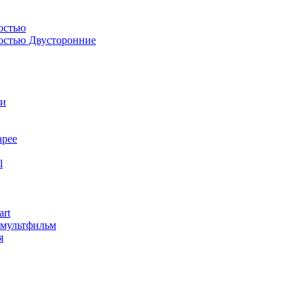
остью
костью Двусторонние
ли
арее
l
art
змультфильм
я