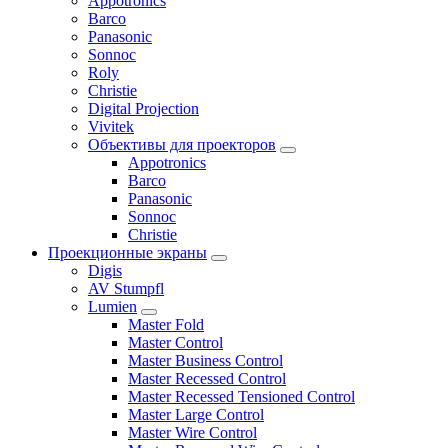
Appotronics
Barco
Panasonic
Sonnoc
Roly
Christie
Digital Projection
Vivitek
Объективы для проекторов
Appotronics
Barco
Panasonic
Sonnoc
Сhristie
Проекционные экраны
Digis
AV Stumpfl
Lumien
Master Fold
Master Control
Master Business Control
Master Recessed Control
Master Recessed Tensioned Control
Master Large Control
Master Wire Control