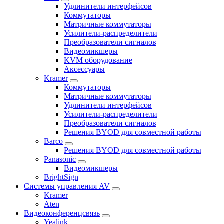
Удлинители интерфейсов
Коммутаторы
Матричные коммутаторы
Усилители-распределители
Преобразователи сигналов
Видеомикшеры
KVM оборудование
Аксессуары
Kramer
Коммутаторы
Матричные коммутаторы
Удлинители интерфейсов
Усилители-распределители
Преобразователи сигналов
Решения BYOD для совместной работы
Barco
Решения BYOD для совместной работы
Panasonic
Видеомикшеры
BrightSign
Системы управления AV
Kramer
Aten
Видеоконференцсвязь
Yealink