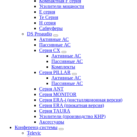
Компактная F серия
Усилители мощности
E серия
Te Серия
H серия
Сабвуферы
DS Proaudio
Активные АС
Пассивные АС
Серия CX
Активные АС
Пассивные АС
Комплекты
Серия PILLAR
Активные АС
Пассивные АС
Серия ANT
Серия MONITOR
Серия ERA-i (инсталляционная версия)
Серия ERA (прокатная версия)
Серия TAURA
Усилители (производство КНР)
Аксессуары
Конференц-системы
Televic