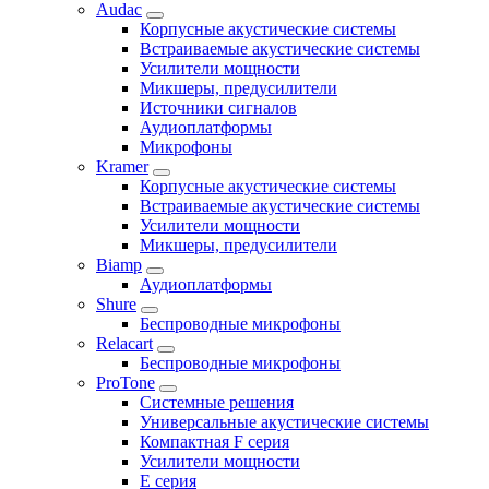
Audac
Корпусные акустические системы
Встраиваемые акустические системы
Усилители мощности
Микшеры, предусилители
Источники сигналов
Аудиоплатформы
Микрофоны
Kramer
Корпусные акустические системы
Встраиваемые акустические системы
Усилители мощности
Микшеры, предусилители
Biamp
Аудиоплатформы
Shure
Беспроводные микрофоны
Relacart
Беспроводные микрофоны
ProTone
Системные решения
Универсальные акустические системы
Компактная F серия
Усилители мощности
E серия