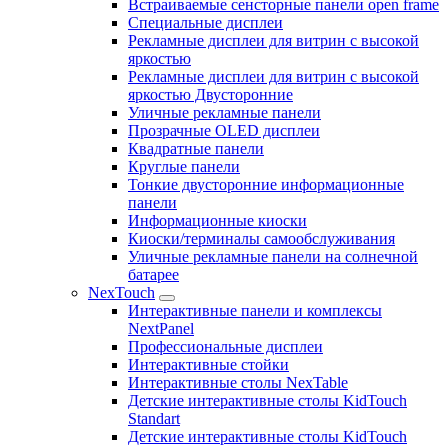
Встраиваемые сенсторные панели open frame
Специальные дисплеи
Рекламные дисплеи для витрин с высокой
яркостью
Рекламные дисплеи для витрин с высокой
яркостью Двусторонние
Уличные рекламные панели
Прозрачные OLED дисплеи
Квадратные панели
Круглые панели
Тонкие двусторонние информационные
панели
Информационные киоски
Киоски/терминалы самообслуживания
Уличные рекламные панели на солнечной
батарее
NexTouch
Интерактивные панели и комплексы
NextPanel
Профессиональные дисплеи
Интерактивные стойки
Интерактивные столы NexTable
Детские интерактивные столы KidTouch
Standart
Детские интерактивные столы KidTouch