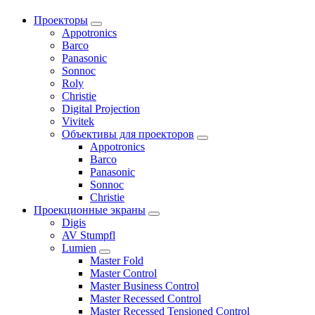
Проекторы
Appotronics
Barco
Panasonic
Sonnoc
Roly
Christie
Digital Projection
Vivitek
Объективы для проекторов
Appotronics
Barco
Panasonic
Sonnoc
Сhristie
Проекционные экраны
Digis
AV Stumpfl
Lumien
Master Fold
Master Control
Master Business Control
Master Recessed Control
Master Recessed Tensioned Control