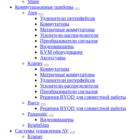
Shure
Коммутационные приборы
Aten
Удлинители интерфейсов
Коммутаторы
Матричные коммутаторы
Усилители-распределители
Преобразователи сигналов
Видеомикшеры
KVM оборудование
Аксессуары
Kramer
Коммутаторы
Матричные коммутаторы
Удлинители интерфейсов
Усилители-распределители
Преобразователи сигналов
Решения BYOD для совместной работы
Barco
Решения BYOD для совместной работы
Panasonic
Видеомикшеры
BrightSign
Системы управления AV
Kramer