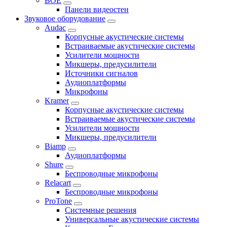
BOE
Панели видеостен
Звуковое оборудование
Audac
Корпусные акустические системы
Встраиваемые акустические системы
Усилители мощности
Микшеры, предусилители
Источники сигналов
Аудиоплатформы
Микрофоны
Kramer
Корпусные акустические системы
Встраиваемые акустические системы
Усилители мощности
Микшеры, предусилители
Biamp
Аудиоплатформы
Shure
Беспроводные микрофоны
Relacart
Беспроводные микрофоны
ProTone
Системные решения
Универсальные акустические системы