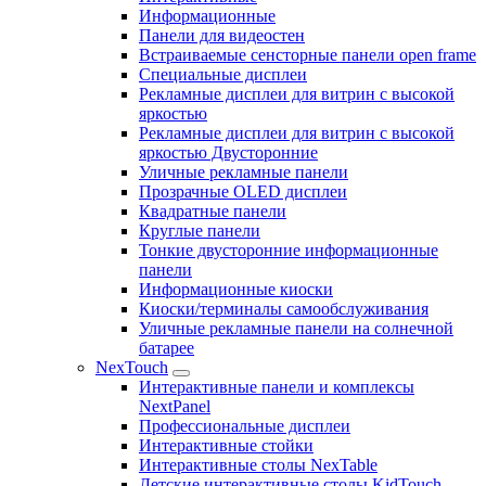
Информационные
Панели для видеостен
Встраиваемые сенсторные панели open frame
Специальные дисплеи
Рекламные дисплеи для витрин с высокой
яркостью
Рекламные дисплеи для витрин с высокой
яркостью Двусторонние
Уличные рекламные панели
Прозрачные OLED дисплеи
Квадратные панели
Круглые панели
Тонкие двусторонние информационные
панели
Информационные киоски
Киоски/терминалы самообслуживания
Уличные рекламные панели на солнечной
батарее
NexTouch
Интерактивные панели и комплексы
NextPanel
Профессиональные дисплеи
Интерактивные стойки
Интерактивные столы NexTable
Детские интерактивные столы KidTouch