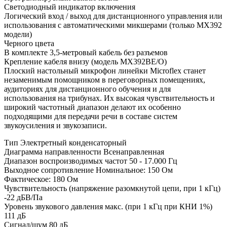
Светодиодный индикатор включения
Логический вход / выход для дистанционного управления или
использования с автоматическими микшерами (только MX392
модели)
Черного цвета
В комплекте 3,5-метровый кабель без разъемов
Крепление кабеля внизу (модель MX392BE/O)
Плоский настольный микрофон линейки Microflex станет
незаменимым помощником в переговорных помещениях,
аудиториях для дистанционного обучения и для
использования на трибунах. Их высокая чувствительность и
широкий частотный диапазон делают их особенно
подходящими для передачи речи в составе систем
звукоусиления и звукозаписи.
Тип Электретный конденсаторный
Диаграмма направленности Всенаправленная
Диапазон воспроизводимых частот 50 - 17.000 Гц
Выходное сопротивление Номинальное: 150 Ом
Фактическое: 180 Ом
Чувствительность (напряжение разомкнутой цепи, при 1 кГц)
-22 дБВ/Па
Уровень звукового давления макс. (при 1 кГц при КНИ 1%)
111 дБ
Сигнал/шум 80 дБ