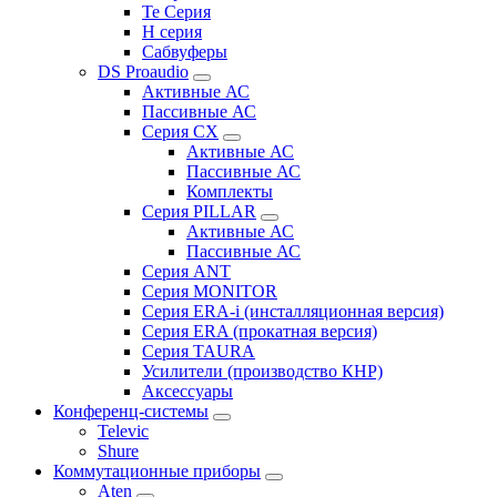
Te Серия
H серия
Сабвуферы
DS Proaudio
Активные АС
Пассивные АС
Серия CX
Активные АС
Пассивные АС
Комплекты
Серия PILLAR
Активные АС
Пассивные АС
Серия ANT
Серия MONITOR
Серия ERA-i (инсталляционная версия)
Серия ERA (прокатная версия)
Серия TAURA
Усилители (производство КНР)
Аксессуары
Конференц-системы
Televic
Shure
Коммутационные приборы
Aten