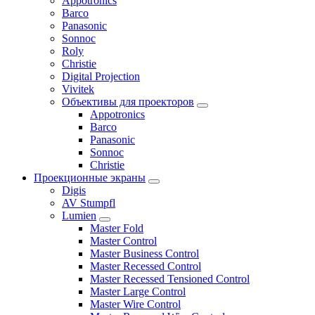
Appotronics
Barco
Panasonic
Sonnoc
Roly
Christie
Digital Projection
Vivitek
Объективы для проекторов
Appotronics
Barco
Panasonic
Sonnoc
Сhristie
Проекционные экраны
Digis
AV Stumpfl
Lumien
Master Fold
Master Control
Master Business Control
Master Recessed Control
Master Recessed Tensioned Control
Master Large Control
Master Wire Control