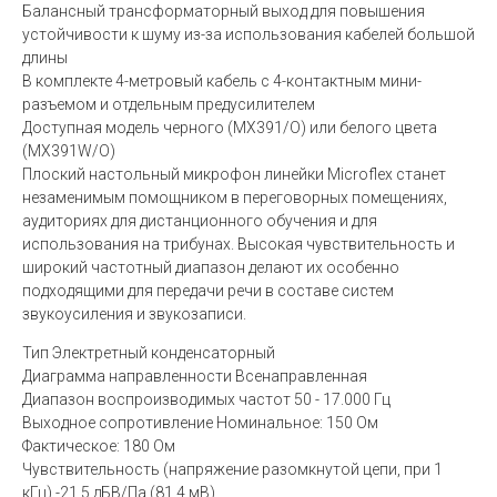
Балансный трансформаторный выход для повышения
устойчивости к шуму из-за использования кабелей большой
длины
В комплекте 4-метровый кабель с 4-контактным мини-
разъемом и отдельным предусилителем
Доступная модель черного (MX391/O) или белого цвета
(MX391W/O)
Плоский настольный микрофон линейки Microflex станет
незаменимым помощником в переговорных помещениях,
аудиториях для дистанционного обучения и для
использования на трибунах. Высокая чувствительность и
широкий частотный диапазон делают их особенно
подходящими для передачи речи в составе систем
звукоусиления и звукозаписи.
Тип Электретный конденсаторный
Диаграмма направленности Всенаправленная
Диапазон воспроизводимых частот 50 - 17.000 Гц
Выходное сопротивление Номинальное: 150 Ом
Фактическое: 180 Ом
Чувствительность (напряжение разомкнутой цепи, при 1
кГц) -21,5 дБВ/Па (81,4 мВ)