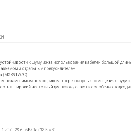
ки
стойчивости к шуму из-за использования кабелей большой длин
-разъемом и отдельным предусилителем
та (MX391W/C)
нет незаменимым помощником в переговорных помещениях, аудито
ость и широкий частотный диапазон делают их особенно подходящ
 кГц) -29,6 дБВ/Па (33,5 мВ)