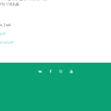
1%) 118,8 дБ
е, 2 мА
.pdf
nual.pdf