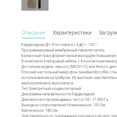
Описание
Характеристики
Загруз
Кардиоидная ДН. Угол охвата (-3 дБ) = 130 °
Программируемый мембранный переключатель
Балансный трансформаторный выход для повышения у
В комплекте 4-метровый кабель с 4-контактным мини
Доступная модель черного (MX391/C) или белого цве
Плоский настольный микрофон линейки Microflex ста
использования на трибунах. Их высокая чувствительн
звукоусиления и звукозаписи.
Тип Электретный конденсаторный
Диаграмма направленности Кардиоидная
Диапазон воспроизводимых частот 50 - 17.000 Гц
Выходное сопротивление Номинальное: 150 Ом
Фактическое: 180 Ом
Чувствительность (напряжение разомкнутой цепи, при 1