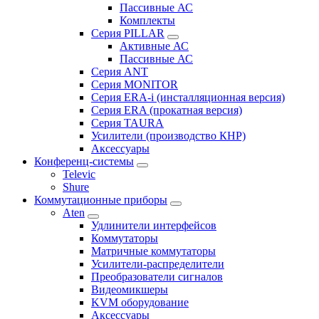
Пассивные АС
Комплекты
Серия PILLAR
Активные АС
Пассивные АС
Серия ANT
Серия MONITOR
Серия ERA-i (инсталляционная версия)
Серия ERA (прокатная версия)
Серия TAURA
Усилители (производство КНР)
Аксессуары
Конференц-системы
Televic
Shure
Коммутационные приборы
Aten
Удлинители интерфейсов
Коммутаторы
Матричные коммутаторы
Усилители-распределители
Преобразователи сигналов
Видеомикшеры
KVM оборудование
Аксессуары