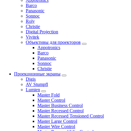
Appotronics
Barco
Panasonic
Sonnoc
Roly
Christie
Digital Projection
Vivitek
Объективы для проекторов
Appotronics
Barco
Panasonic
Sonnoc
Сhristie
Проекционные экраны
Digis
AV Stumpfl
Lumien
Master Fold
Master Control
Master Business Control
Master Recessed Control
Master Recessed Tensioned Control
Master Large Control
Master Wire Control