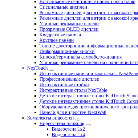
Встраиваемые сенсторные панели open frame
Специальные дисплеи
Рекламные дисплеи для витрин с высокой ярк
Рекламные дисплеи для витрин с высокой яр
Уличные рекламные панели
Прозрачные OLED дисплеи
Квадратные панели
Круглые панели
Тонкие двусторонние информационные пане
Информационные киоски
Киоски/терминалы самообслуживания
Уличные рекламные панели на солнечной бат
NexTouch
Интерактивные панели и комплексы NextPane
Профессиональные дисплеи
Интерактивные стойки
Интерактивные столы NexTable
Детские интерактивные столы KidTouch Stand
Детские интерактивные столы KidTouch Сою
Оборудование для противовирусного контрол
Панели для видеостен NextWall
Комплекты видеостен
Видеостены Samsung
Видеостена 1x2
Видеостена 1x4