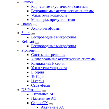
Kramer
Корпусные акустические системы
Встраиваемые акустические системы
Усилители мощности
Микшеры, предусилители
Biamp
Аудиоплатформы
Shure
Беспроводные микрофоны
Relacart
Беспроводные микрофоны
ProTone
Системные решения
Универсальные акустические системы
Компактная F серия
Усилители мощности
E серия
Te Серия
H серия
Сабвуферы
DS Proaudio
Активные АС
Пассивные АС
Серия CX
Активные АС