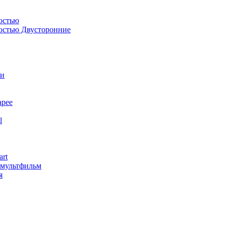
остью
костью Двусторонние
ли
арее
l
art
змультфильм
я