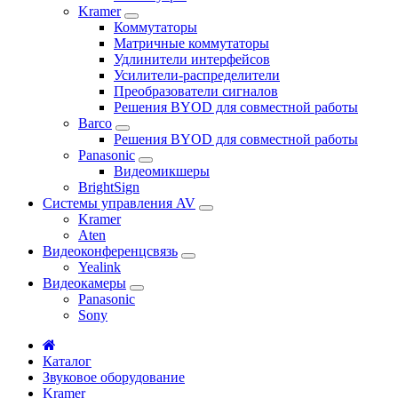
Kramer
Коммутаторы
Матричные коммутаторы
Удлинители интерфейсов
Усилители-распределители
Преобразователи сигналов
Решения BYOD для совместной работы
Barco
Решения BYOD для совместной работы
Panasonic
Видеомикшеры
BrightSign
Системы управления AV
Kramer
Aten
Видеоконференцсвязь
Yealink
Видеокамеры
Panasonic
Sony
Каталог
Звуковое оборудование
Kramer