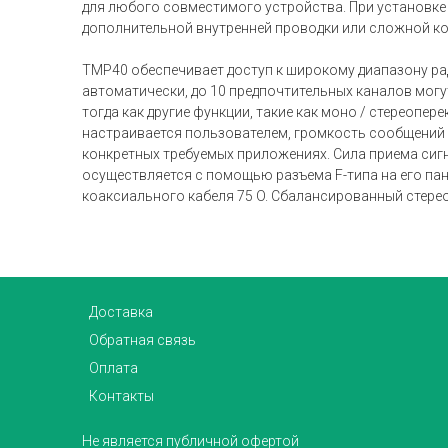
для любого совместимого устройства. При установке 
дополнительной внутренней проводки или сложной к
TMP40 обеспечивает доступ к широкому диапазону ра
автоматически, до 10 предпочтительных каналов мог
тогда как другие функции, такие как моно / стереоп
настраивается пользователем, громкость сообщений 
конкретных требуемых приложениях. Сила приема сиг
осуществляется с помощью разъема F-типа на его па
коаксиального кабеля 75 O. Сбалансированный стере
Доставка
Обратная связь
Оплата
Контакты
Не является публичной офертой