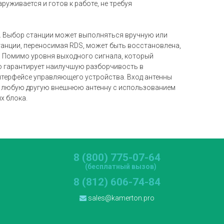
уживается и готов к работе, не требуя
а. Выбор станции может выполняться вручную или
анции, переносимая RDS, может быть восстановлена,
ь. Помимо уровня выходного сигнала, который
о гарантирует наилучшую разборчивость в
нтерфейсе управляющего устройства. Вход антенны
ли любую другую внешнюю антенну с использованием
х блока.
8 (800) 775-07-64
(бесплатный вызов)
8 (812) 606-74-84
sales@kamerton.pro