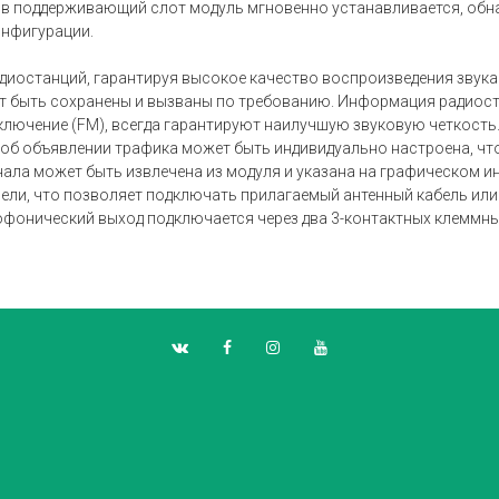
в поддерживающий слот модуль мгновенно устанавливается, обнар
онфигурации.
диостанций, гарантируя высокое качество воспроизведения звук
ут быть сохранены и вызваны по требованию. Информация радиост
ереключение (FM), всегда гарантируют наилучшую звуковую четкост
об объявлении трафика может быть индивидуально настроена, чт
нала может быть извлечена из модуля и указана на графическом и
нели, что позволяет подключать прилагаемый антенный кабель и
офонический выход подключается через два 3-контактных клеммны