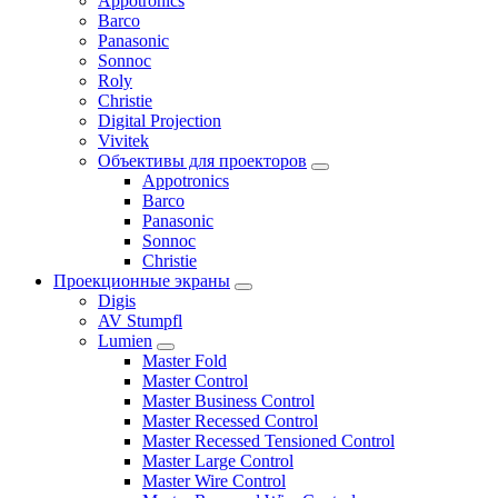
Appotronics
Barco
Panasonic
Sonnoc
Roly
Christie
Digital Projection
Vivitek
Объективы для проекторов
Appotronics
Barco
Panasonic
Sonnoc
Сhristie
Проекционные экраны
Digis
AV Stumpfl
Lumien
Master Fold
Master Control
Master Business Control
Master Recessed Control
Master Recessed Tensioned Control
Master Large Control
Master Wire Control