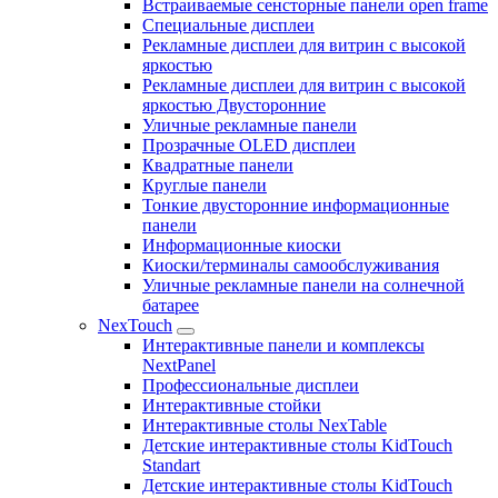
Встраиваемые сенсторные панели open frame
Специальные дисплеи
Рекламные дисплеи для витрин с высокой
яркостью
Рекламные дисплеи для витрин с высокой
яркостью Двусторонние
Уличные рекламные панели
Прозрачные OLED дисплеи
Квадратные панели
Круглые панели
Тонкие двусторонние информационные
панели
Информационные киоски
Киоски/терминалы самообслуживания
Уличные рекламные панели на солнечной
батарее
NexTouch
Интерактивные панели и комплексы
NextPanel
Профессиональные дисплеи
Интерактивные стойки
Интерактивные столы NexTable
Детские интерактивные столы KidTouch
Standart
Детские интерактивные столы KidTouch