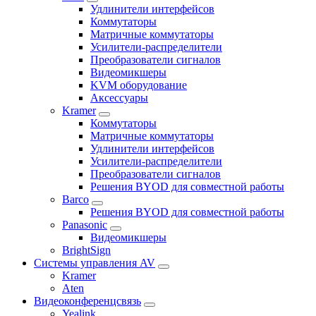
Удлинители интерфейсов
Коммутаторы
Матричные коммутаторы
Усилители-распределители
Преобразователи сигналов
Видеомикшеры
KVM оборудование
Аксессуары
Kramer
Коммутаторы
Матричные коммутаторы
Удлинители интерфейсов
Усилители-распределители
Преобразователи сигналов
Решения BYOD для совместной работы
Barco
Решения BYOD для совместной работы
Panasonic
Видеомикшеры
BrightSign
Системы управления AV
Kramer
Aten
Видеоконференцсвязь
Yealink