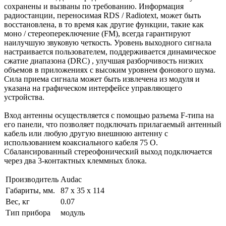
сохранены и вызваны по требованию. Информация
радиостанции, переносимая RDS / Radiotext, может быть
восстановлена, в то время как другие функции, такие как
моно / стереопереключение (FM), всегда гарантируют
наилучшую звуковую четкость. Уровень выходного сигнала
настраивается пользователем, поддерживается динамическое
сжатие диапазона (DRC) , улучшая разборчивость низких
объемов в приложениях с высоким уровнем фонового шума.
Сила приема сигнала может быть извлечена из модуля и
указана на графическом интерфейсе управляющего
устройства.
Вход антенны осуществляется с помощью разъема F-типа на
его панели, что позволяет подключать прилагаемый антенный
кабель или любую другую внешнюю антенну с
использованием коаксиального кабеля 75 O.
Сбалансированный стереофонический выход подключается
через два 3-контактных клеммных блока.
Производитель
Audac
Габариты, мм.
87 x 35 x 114
Вес, кг
0.07
Тип прибора
модуль