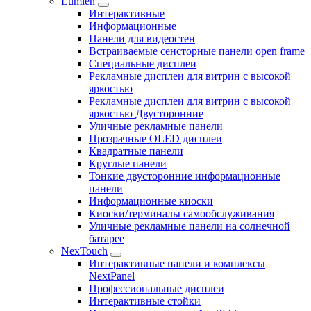
Lumien
Интерактивные
Информационные
Панели для видеостен
Встраиваемые сенсторные панели open frame
Специальные дисплеи
Рекламные дисплеи для витрин с высокой
яркостью
Рекламные дисплеи для витрин с высокой
яркостью Двусторонние
Уличные рекламные панели
Прозрачные OLED дисплеи
Квадратные панели
Круглые панели
Тонкие двусторонние информационные
панели
Информационные киоски
Киоски/терминалы самообслуживания
Уличные рекламные панели на солнечной
батарее
NexTouch
Интерактивные панели и комплексы
NextPanel
Профессиональные дисплеи
Интерактивные стойки