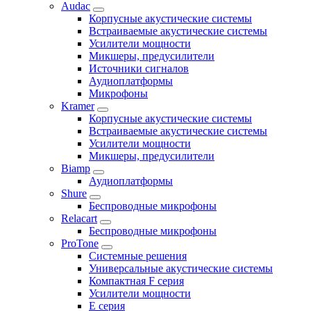
Audac
Корпусные акустические системы
Встраиваемые акустические системы
Усилители мощности
Микшеры, предусилители
Источники сигналов
Аудиоплатформы
Микрофоны
Kramer
Корпусные акустические системы
Встраиваемые акустические системы
Усилители мощности
Микшеры, предусилители
Biamp
Аудиоплатформы
Shure
Беспроводные микрофоны
Relacart
Беспроводные микрофоны
ProTone
Системные решения
Универсальные акустические системы
Компактная F серия
Усилители мощности
E серия