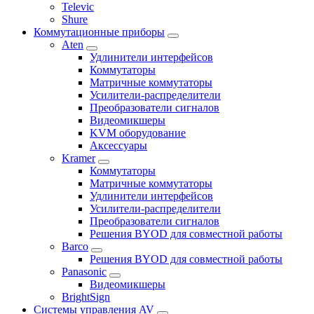
Televic
Shure
Коммутационные приборы
Aten
Удлинители интерфейсов
Коммутаторы
Матричные коммутаторы
Усилители-распределители
Преобразователи сигналов
Видеомикшеры
KVM оборудование
Аксессуары
Kramer
Коммутаторы
Матричные коммутаторы
Удлинители интерфейсов
Усилители-распределители
Преобразователи сигналов
Решения BYOD для совместной работы
Barco
Решения BYOD для совместной работы
Panasonic
Видеомикшеры
BrightSign
Системы управления AV