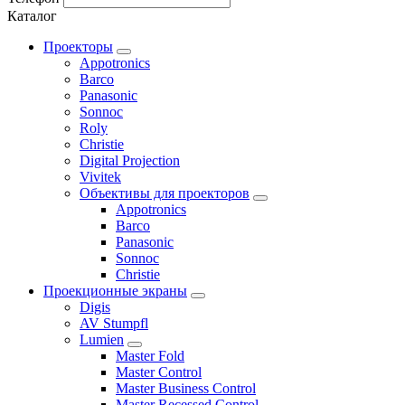
Каталог
Проекторы
Appotronics
Barco
Panasonic
Sonnoc
Roly
Christie
Digital Projection
Vivitek
Объективы для проекторов
Appotronics
Barco
Panasonic
Sonnoc
Сhristie
Проекционные экраны
Digis
AV Stumpfl
Lumien
Master Fold
Master Control
Master Business Control
Master Recessed Control