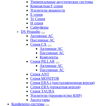
Универсальные акустические системы
Компактная F серия
Усилители мощности
E серия
Te Серия
H серия
Сабвуферы
DS Proaudio
Активные АС
Пассивные АС
Серия CX
Активные АС
Пассивные АС
Комплекты
Серия PILLAR
Активные АС
Пассивные АС
Серия ANT
Серия MONITOR
Серия ERA-i (инсталляционная версия)
Серия ERA (прокатная версия)
Серия TAURA
Усилители (производство КНР)
Аксессуары
Конференц-системы