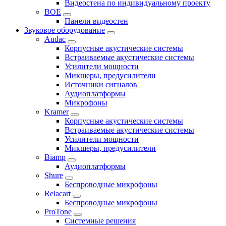
Видеостена по индивидуальному проекту
BOE
Панели видеостен
Звуковое оборудование
Audac
Корпусные акустические системы
Встраиваемые акустические системы
Усилители мощности
Микшеры, предусилители
Источники сигналов
Аудиоплатформы
Микрофоны
Kramer
Корпусные акустические системы
Встраиваемые акустические системы
Усилители мощности
Микшеры, предусилители
Biamp
Аудиоплатформы
Shure
Беспроводные микрофоны
Relacart
Беспроводные микрофоны
ProTone
Системные решения