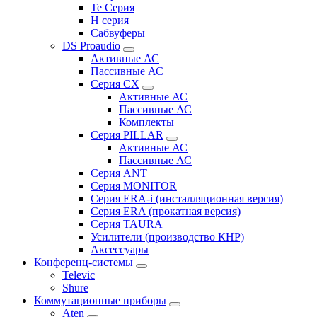
Te Серия
H серия
Сабвуферы
DS Proaudio
Активные АС
Пассивные АС
Серия CX
Активные АС
Пассивные АС
Комплекты
Серия PILLAR
Активные АС
Пассивные АС
Серия ANT
Серия MONITOR
Серия ERA-i (инсталляционная версия)
Серия ERA (прокатная версия)
Серия TAURA
Усилители (производство КНР)
Аксессуары
Конференц-системы
Televic
Shure
Коммутационные приборы
Aten