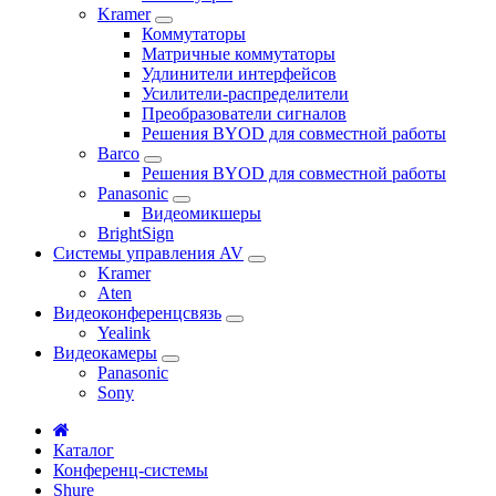
Kramer
Коммутаторы
Матричные коммутаторы
Удлинители интерфейсов
Усилители-распределители
Преобразователи сигналов
Решения BYOD для совместной работы
Barco
Решения BYOD для совместной работы
Panasonic
Видеомикшеры
BrightSign
Системы управления AV
Kramer
Aten
Видеоконференцсвязь
Yealink
Видеокамеры
Panasonic
Sony
Каталог
Конференц-системы
Shure