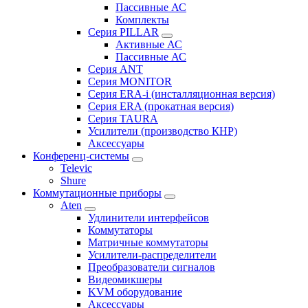
Пассивные АС
Комплекты
Серия PILLAR
Активные АС
Пассивные АС
Серия ANT
Серия MONITOR
Серия ERA-i (инсталляционная версия)
Серия ERA (прокатная версия)
Серия TAURA
Усилители (производство КНР)
Аксессуары
Конференц-системы
Televic
Shure
Коммутационные приборы
Aten
Удлинители интерфейсов
Коммутаторы
Матричные коммутаторы
Усилители-распределители
Преобразователи сигналов
Видеомикшеры
KVM оборудование
Аксессуары