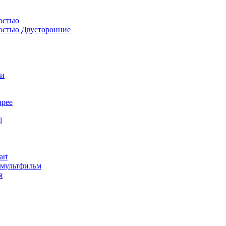
остью
костью Двусторонние
ли
арее
l
art
змультфильм
я