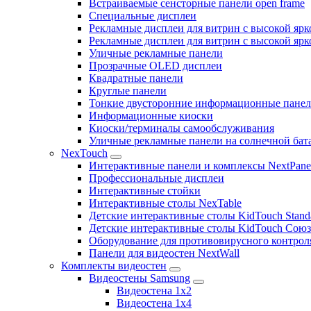
Встраиваемые сенсторные панели open frame
Специальные дисплеи
Рекламные дисплеи для витрин с высокой ярк
Рекламные дисплеи для витрин с высокой яр
Уличные рекламные панели
Прозрачные OLED дисплеи
Квадратные панели
Круглые панели
Тонкие двусторонние информационные пане
Информационные киоски
Киоски/терминалы самообслуживания
Уличные рекламные панели на солнечной бат
NexTouch
Интерактивные панели и комплексы NextPane
Профессиональные дисплеи
Интерактивные стойки
Интерактивные столы NexTable
Детские интерактивные столы KidTouch Stand
Детские интерактивные столы KidTouch Сою
Оборудование для противовирусного контрол
Панели для видеостен NextWall
Комплекты видеостен
Видеостены Samsung
Видеостена 1x2
Видеостена 1x4