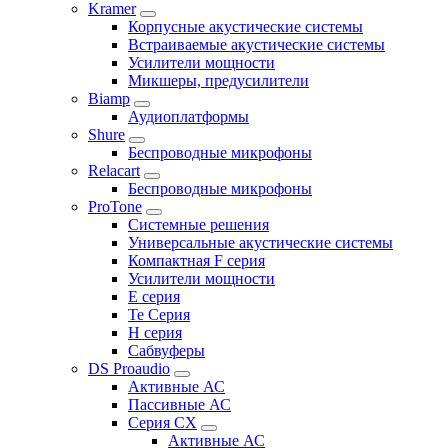
Kramer
Корпусные акустические системы
Встраиваемые акустические системы
Усилители мощности
Микшеры, предусилители
Biamp
Аудиоплатформы
Shure
Беспроводные микрофоны
Relacart
Беспроводные микрофоны
ProTone
Системные решения
Универсальные акустические системы
Компактная F серия
Усилители мощности
E серия
Te Серия
H серия
Сабвуферы
DS Proaudio
Активные АС
Пассивные АС
Серия CX
Активные АС