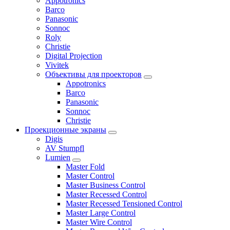
Appotronics
Barco
Panasonic
Sonnoc
Roly
Christie
Digital Projection
Vivitek
Объективы для проекторов
Appotronics
Barco
Panasonic
Sonnoc
Сhristie
Проекционные экраны
Digis
AV Stumpfl
Lumien
Master Fold
Master Control
Master Business Control
Master Recessed Control
Master Recessed Tensioned Control
Master Large Control
Master Wire Control