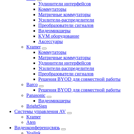
Удлинители интерфейсов
Коммутаторы
Матричные коммутаторы
Усилители-распределители
Преобразователи сигналов
Видеомикшеры
KVM оборудование
Аксессуары
Kramer
Коммутаторы
Матричные коммутаторы
Удлинители интерфейсов
Усилители-распределители
Преобразователи сигналов
Решения BYOD для совместной работы
Barco
Решения BYOD для совместной работы
Panasonic
Видеомикшеры
BrightSign
Системы управления AV
Kramer
Aten
Видеоконференцсвязь
Yealink