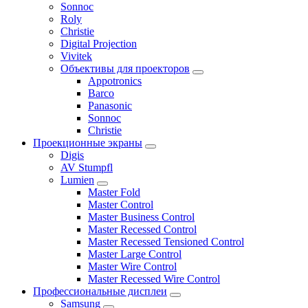
Sonnoc
Roly
Christie
Digital Projection
Vivitek
Объективы для проекторов
Appotronics
Barco
Panasonic
Sonnoc
Сhristie
Проекционные экраны
Digis
AV Stumpfl
Lumien
Master Fold
Master Control
Master Business Control
Master Recessed Control
Master Recessed Tensioned Control
Master Large Control
Master Wire Control
Master Recessed Wire Control
Профессиональные дисплеи
Samsung