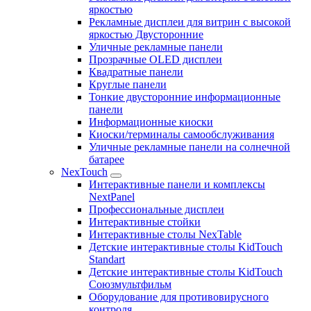
яркостью
Рекламные дисплеи для витрин с высокой
яркостью Двусторонние
Уличные рекламные панели
Прозрачные OLED дисплеи
Квадратные панели
Круглые панели
Тонкие двусторонние информационные
панели
Информационные киоски
Киоски/терминалы самообслуживания
Уличные рекламные панели на солнечной
батарее
NexTouch
Интерактивные панели и комплексы
NextPanel
Профессиональные дисплеи
Интерактивные стойки
Интерактивные столы NexTable
Детские интерактивные столы KidTouch
Standart
Детские интерактивные столы KidTouch
Союзмультфильм
Оборудование для противовирусного
контроля