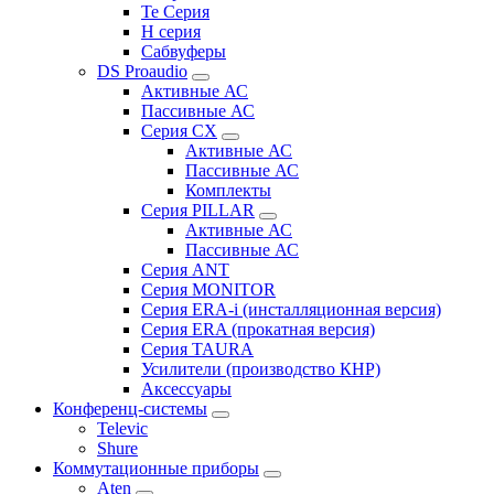
Te Серия
H серия
Сабвуферы
DS Proaudio
Активные АС
Пассивные АС
Серия CX
Активные АС
Пассивные АС
Комплекты
Серия PILLAR
Активные АС
Пассивные АС
Серия ANT
Серия MONITOR
Серия ERA-i (инсталляционная версия)
Серия ERA (прокатная версия)
Серия TAURA
Усилители (производство КНР)
Аксессуары
Конференц-системы
Televic
Shure
Коммутационные приборы
Aten