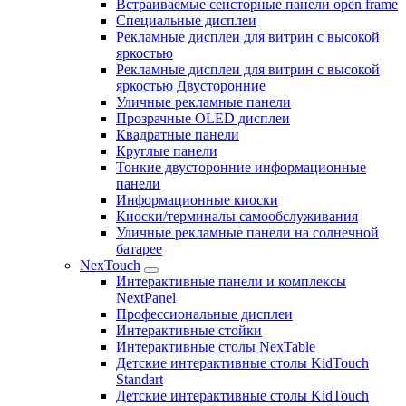
Встраиваемые сенсторные панели open frame
Специальные дисплеи
Рекламные дисплеи для витрин с высокой
яркостью
Рекламные дисплеи для витрин с высокой
яркостью Двусторонние
Уличные рекламные панели
Прозрачные OLED дисплеи
Квадратные панели
Круглые панели
Тонкие двусторонние информационные
панели
Информационные киоски
Киоски/терминалы самообслуживания
Уличные рекламные панели на солнечной
батарее
NexTouch
Интерактивные панели и комплексы
NextPanel
Профессиональные дисплеи
Интерактивные стойки
Интерактивные столы NexTable
Детские интерактивные столы KidTouch
Standart
Детские интерактивные столы KidTouch