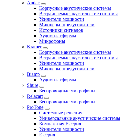
Audac
Корпусные акустические системы
Встраиваемые акустические системы
Усилители мощности
Микшеры, предусилители
Источники сигналов
Аудиоплатформы
Микрофоны
Kramer
Корпусные акустические системы
Встраиваемые акустические системы
Усилители мощности
Микшеры, предусилители
Biamp
Аудиоплатформы
Shure
Беспроводные микрофоны
Relacart
Беспроводные микрофоны
ProTone
Системные решения
Универсальные акустические системы
Компактная F серия
Усилители мощности
E серия