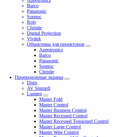
Appotronics
Barco
Panasonic
Sonnoc
Roly
Christie
Digital Projection
Vivitek
Объективы для проекторов
Appotronics
Barco
Panasonic
Sonnoc
Сhristie
Проекционные экраны
Digis
AV Stumpfl
Lumien
Master Fold
Master Control
Master Business Control
Master Recessed Control
Master Recessed Tensioned Control
Master Large Control
Master Wire Control