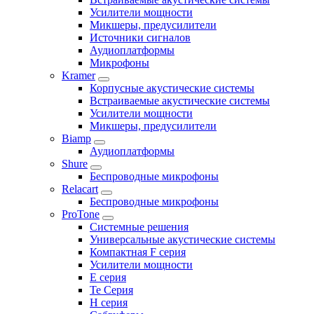
Усилители мощности
Микшеры, предусилители
Источники сигналов
Аудиоплатформы
Микрофоны
Kramer
Корпусные акустические системы
Встраиваемые акустические системы
Усилители мощности
Микшеры, предусилители
Biamp
Аудиоплатформы
Shure
Беспроводные микрофоны
Relacart
Беспроводные микрофоны
ProTone
Системные решения
Универсальные акустические системы
Компактная F серия
Усилители мощности
E серия
Te Серия
H серия