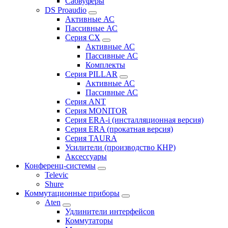
Сабвуферы
DS Proaudio
Активные АС
Пассивные АС
Серия CX
Активные АС
Пассивные АС
Комплекты
Серия PILLAR
Активные АС
Пассивные АС
Серия ANT
Серия MONITOR
Серия ERA-i (инсталляционная версия)
Серия ERA (прокатная версия)
Серия TAURA
Усилители (производство КНР)
Аксессуары
Конференц-системы
Televic
Shure
Коммутационные приборы
Aten
Удлинители интерфейсов
Коммутаторы