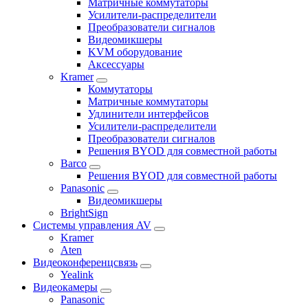
Матричные коммутаторы
Усилители-распределители
Преобразователи сигналов
Видеомикшеры
KVM оборудование
Аксессуары
Kramer
Коммутаторы
Матричные коммутаторы
Удлинители интерфейсов
Усилители-распределители
Преобразователи сигналов
Решения BYOD для совместной работы
Barco
Решения BYOD для совместной работы
Panasonic
Видеомикшеры
BrightSign
Системы управления AV
Kramer
Aten
Видеоконференцсвязь
Yealink
Видеокамеры
Panasonic