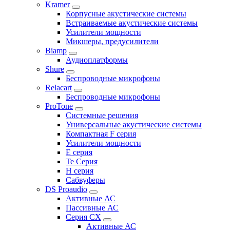
Kramer
Корпусные акустические системы
Встраиваемые акустические системы
Усилители мощности
Микшеры, предусилители
Biamp
Аудиоплатформы
Shure
Беспроводные микрофоны
Relacart
Беспроводные микрофоны
ProTone
Системные решения
Универсальные акустические системы
Компактная F серия
Усилители мощности
E серия
Te Серия
H серия
Сабвуферы
DS Proaudio
Активные АС
Пассивные АС
Серия CX
Активные АС