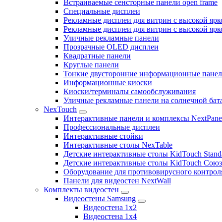
Встраиваемые сенсторные панели open frame
Специальные дисплеи
Рекламные дисплеи для витрин с высокой ярк
Рекламные дисплеи для витрин с высокой яр
Уличные рекламные панели
Прозрачные OLED дисплеи
Квадратные панели
Круглые панели
Тонкие двусторонние информационные пане
Информационные киоски
Киоски/терминалы самообслуживания
Уличные рекламные панели на солнечной бат
NexTouch
Интерактивные панели и комплексы NextPane
Профессиональные дисплеи
Интерактивные стойки
Интерактивные столы NexTable
Детские интерактивные столы KidTouch Stand
Детские интерактивные столы KidTouch Сою
Оборудование для противовирусного контрол
Панели для видеостен NextWall
Комплекты видеостен
Видеостены Samsung
Видеостена 1x2
Видеостена 1x4