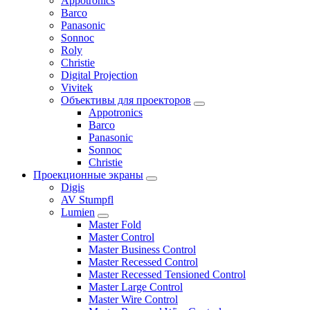
Appotronics
Barco
Panasonic
Sonnoc
Roly
Christie
Digital Projection
Vivitek
Объективы для проекторов
Appotronics
Barco
Panasonic
Sonnoc
Сhristie
Проекционные экраны
Digis
AV Stumpfl
Lumien
Master Fold
Master Control
Master Business Control
Master Recessed Control
Master Recessed Tensioned Control
Master Large Control
Master Wire Control