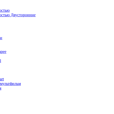
остью
костью Двусторонние
ли
арее
l
art
змультфильм
я