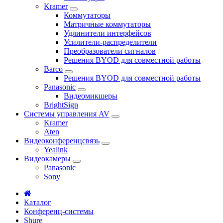
Kramer
Коммутаторы
Матричные коммутаторы
Удлинители интерфейсов
Усилители-распределители
Преобразователи сигналов
Решения BYOD для совместной работы
Barco
Решения BYOD для совместной работы
Panasonic
Видеомикшеры
BrightSign
Системы управления AV
Kramer
Aten
Видеоконференцсвязь
Yealink
Видеокамеры
Panasonic
Sony
Каталог
Конференц-системы
Shure