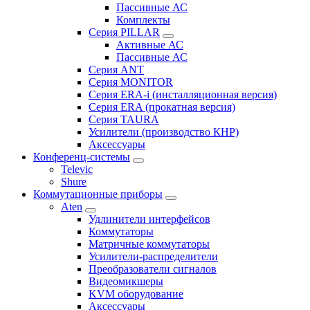
Пассивные АС
Комплекты
Серия PILLAR
Активные АС
Пассивные АС
Серия ANT
Серия MONITOR
Серия ERA-i (инсталляционная версия)
Серия ERA (прокатная версия)
Серия TAURA
Усилители (производство КНР)
Аксессуары
Конференц-системы
Televic
Shure
Коммутационные приборы
Aten
Удлинители интерфейсов
Коммутаторы
Матричные коммутаторы
Усилители-распределители
Преобразователи сигналов
Видеомикшеры
KVM оборудование
Аксессуары