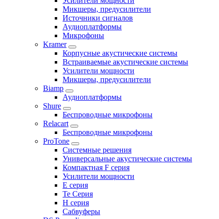
Усилители мощности
Микшеры, предусилители
Источники сигналов
Аудиоплатформы
Микрофоны
Kramer
Корпусные акустические системы
Встраиваемые акустические системы
Усилители мощности
Микшеры, предусилители
Biamp
Аудиоплатформы
Shure
Беспроводные микрофоны
Relacart
Беспроводные микрофоны
ProTone
Системные решения
Универсальные акустические системы
Компактная F серия
Усилители мощности
E серия
Te Серия
H серия
Сабвуферы