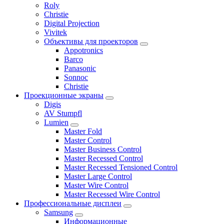
Roly
Christie
Digital Projection
Vivitek
Объективы для проекторов
Appotronics
Barco
Panasonic
Sonnoc
Сhristie
Проекционные экраны
Digis
AV Stumpfl
Lumien
Master Fold
Master Control
Master Business Control
Master Recessed Control
Master Recessed Tensioned Control
Master Large Control
Master Wire Control
Master Recessed Wire Control
Профессиональные дисплеи
Samsung
Информационные