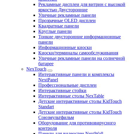
Рекламные дисплеи для витрин с высокой
яркостью Двусторонние
Уличные рекламные панели
Прозрачные OLED дисплеи
Квадратные панели
Круглые панели
Тонкие двусторонние информационные
панели
Информационные киоски
Киоски/терминалы самообслуживания
Уличные рекламные панели на солнечной
батарее
NexTouch
Интерактивные панели и комплексы
NextPanel
Профессиональные дисплеи
Интерактивные стойки
Интерактивные столы NexTable
Детские интерактивные столы KidTouch
Standart
Детские интерактивные столы KidTouch
Союзмультфильм
Оборудование для противовирусного
контроля
Панели для видеостен NextWall