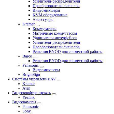
Усилители-распределители
Преобразователи сигналов
Видеомикшеры
KVM оборудование
Аксессуары
Kramer
Коммутаторы
Матричные коммутаторы
Удлинители интерфейсов
Усилители-распределители
Преобразователи сигналов
Решения BYOD для совместной работы
Barco
Решения BYOD для совместной работы
Panasonic
Видеомикшеры
BrightSign
Системы управления AV
Kramer
Aten
Видеоконференцсвязь
Yealink
Видеокамеры
Panasonic
Sony