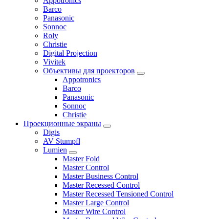
Appotronics
Barco
Panasonic
Sonnoc
Roly
Christie
Digital Projection
Vivitek
Объективы для проекторов
Appotronics
Barco
Panasonic
Sonnoc
Сhristie
Проекционные экраны
Digis
AV Stumpfl
Lumien
Master Fold
Master Control
Master Business Control
Master Recessed Control
Master Recessed Tensioned Control
Master Large Control
Master Wire Control