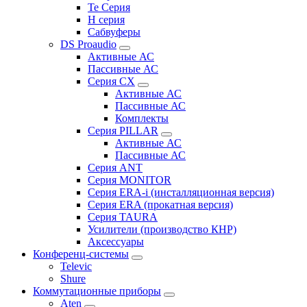
Te Серия
H серия
Сабвуферы
DS Proaudio
Активные АС
Пассивные АС
Серия CX
Активные АС
Пассивные АС
Комплекты
Серия PILLAR
Активные АС
Пассивные АС
Серия ANT
Серия MONITOR
Серия ERA-i (инсталляционная версия)
Серия ERA (прокатная версия)
Серия TAURA
Усилители (производство КНР)
Аксессуары
Конференц-системы
Televic
Shure
Коммутационные приборы
Aten