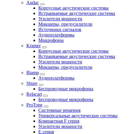
Audac
Корпусные акустические системы
Встраиваемые акустические системы
Усилители мощности
Микшеры, предусилители
Источники сигналов
Аудиоплатформы
Микрофоны
Kramer
Корпусные акустические системы
Встраиваемые акустические системы
Усилители мощности
Микшеры, предусилители
Biamp
Аудиоплатформы
Shure
Беспроводные микрофоны
Relacart
Беспроводные микрофоны
ProTone
Системные решения
Универсальные акустические системы
Компактная F серия
Усилители мощности
E серия