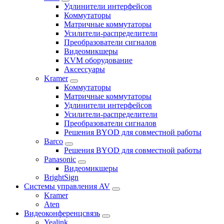
Удлинители интерфейсов
Коммутаторы
Матричные коммутаторы
Усилители-распределители
Преобразователи сигналов
Видеомикшеры
KVM оборудование
Аксессуары
Kramer
Коммутаторы
Матричные коммутаторы
Удлинители интерфейсов
Усилители-распределители
Преобразователи сигналов
Решения BYOD для совместной работы
Barco
Решения BYOD для совместной работы
Panasonic
Видеомикшеры
BrightSign
Системы управления AV
Kramer
Aten
Видеоконференцсвязь
Yealink