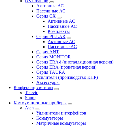
DS Proaudio
Активные АС
Пассивные АС
Серия CX
Активные АС
Пассивные АС
Комплекты
Серия PILLAR
Активные АС
Пассивные АС
Серия ANT
Серия MONITOR
Серия ERA-i (инсталляционная версия)
Серия ERA (прокатная версия)
Серия TAURA
Усилители (производство КНР)
Аксессуары
Конференц-системы
Televic
Shure
Коммутационные приборы
Aten
Удлинители интерфейсов
Коммутаторы
Матричные коммутаторы