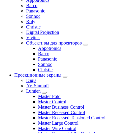
Appotronics
Barco
Panasonic
Sonnoc
Roly
Christie
Digital Projection
Vivitek
Объективы для проекторов
Appotronics
Barco
Panasonic
Sonnoc
Сhristie
Проекционные экраны
Digis
AV Stumpfl
Lumien
Master Fold
Master Control
Master Business Control
Master Recessed Control
Master Recessed Tensioned Control
Master Large Control
Master Wire Control