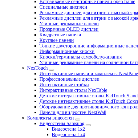
Встраиваемые сенсторные панели open frame
Специальные дисплеи
Рекламные дисплеи для витрин с высокой ярк
Рекламные дисплеи для витрин с высокой яр
Уличные рекламные панели
Прозрачные OLED дисплеи
Квадратные панели
Круглые панели
Тонкие двусторонние информационные пане
Информационные киоски
Киоски/терминалы самообслуживания
Уличные рекламные панели на солнечной бат
NexTouch
Интерактивные панели и комплексы NextPane
Профессиональные дисплеи
Интерактивные стойки
Интерактивные столы NexTable
Детские интерактивные столы KidTouch Stand
Детские интерактивные столы KidTouch Сою
Оборудование для противовирусного контрол
Панели для видеостен NextWall
Комплекты видеостен
Видеостены Samsung
Видеостена 1x2
Видеостена 1x4