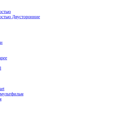
остью
костью Двусторонние
ли
арее
l
art
змультфильм
я