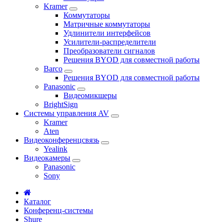
Kramer
Коммутаторы
Матричные коммутаторы
Удлинители интерфейсов
Усилители-распределители
Преобразователи сигналов
Решения BYOD для совместной работы
Barco
Решения BYOD для совместной работы
Panasonic
Видеомикшеры
BrightSign
Системы управления AV
Kramer
Aten
Видеоконференцсвязь
Yealink
Видеокамеры
Panasonic
Sony
Каталог
Конференц-системы
Shure