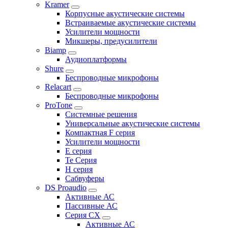
Kramer
Корпусные акустические системы
Встраиваемые акустические системы
Усилители мощности
Микшеры, предусилители
Biamp
Аудиоплатформы
Shure
Беспроводные микрофоны
Relacart
Беспроводные микрофоны
ProTone
Системные решения
Универсальные акустические системы
Компактная F серия
Усилители мощности
E серия
Te Серия
H серия
Сабвуферы
DS Proaudio
Активные АС
Пассивные АС
Серия CX
Активные АС