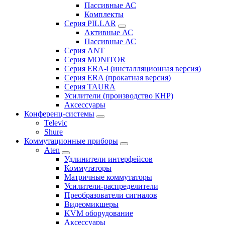
Пассивные АС
Комплекты
Серия PILLAR
Активные АС
Пассивные АС
Серия ANT
Серия MONITOR
Серия ERA-i (инсталляционная версия)
Серия ERA (прокатная версия)
Серия TAURA
Усилители (производство КНР)
Аксессуары
Конференц-системы
Televic
Shure
Коммутационные приборы
Aten
Удлинители интерфейсов
Коммутаторы
Матричные коммутаторы
Усилители-распределители
Преобразователи сигналов
Видеомикшеры
KVM оборудование
Аксессуары