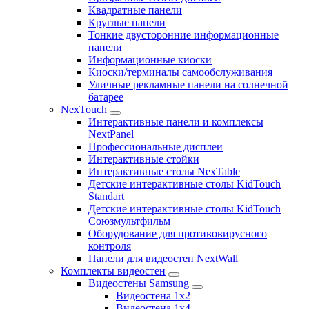
Квадратные панели
Круглые панели
Тонкие двусторонние информационные
панели
Информационные киоски
Киоски/терминалы самообслуживания
Уличные рекламные панели на солнечной
батарее
NexTouch
Интерактивные панели и комплексы
NextPanel
Профессиональные дисплеи
Интерактивные стойки
Интерактивные столы NexTable
Детские интерактивные столы KidTouch
Standart
Детские интерактивные столы KidTouch
Союзмультфильм
Оборудование для противовирусного
контроля
Панели для видеостен NextWall
Комплекты видеостен
Видеостены Samsung
Видеостена 1x2
Видеостена 1x4