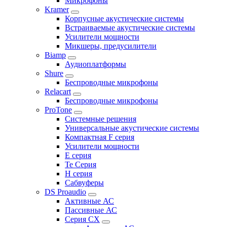
Микрофоны
Kramer
Корпусные акустические системы
Встраиваемые акустические системы
Усилители мощности
Микшеры, предусилители
Biamp
Аудиоплатформы
Shure
Беспроводные микрофоны
Relacart
Беспроводные микрофоны
ProTone
Системные решения
Универсальные акустические системы
Компактная F серия
Усилители мощности
E серия
Te Серия
H серия
Сабвуферы
DS Proaudio
Активные АС
Пассивные АС
Серия CX