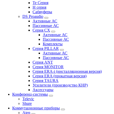
Te Серия
H серия
Сабвуферы
DS Proaudio
Активные АС
Пассивные АС
Серия CX
Активные АС
Пассивные АС
Комплекты
Серия PILLAR
Активные АС
Пассивные АС
Серия ANT
Серия MONITOR
Серия ERA-i (инсталляционная версия)
Серия ERA (прокатная версия)
Серия TAURA
Усилители (производство КНР)
Аксессуары
Конференц-системы
Televic
Shure
Коммутационные приборы
Aten