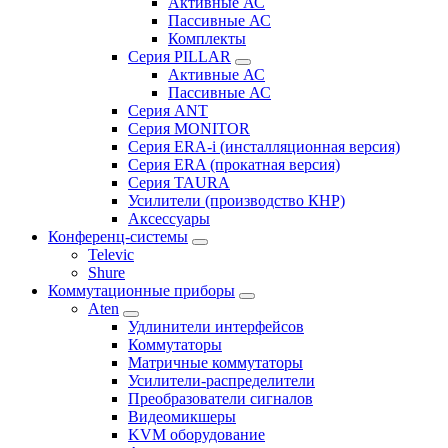
Активные АС
Пассивные АС
Комплекты
Серия PILLAR
Активные АС
Пассивные АС
Серия ANT
Серия MONITOR
Серия ERA-i (инсталляционная версия)
Серия ERA (прокатная версия)
Серия TAURA
Усилители (производство КНР)
Аксессуары
Конференц-системы
Televic
Shure
Коммутационные приборы
Aten
Удлинители интерфейсов
Коммутаторы
Матричные коммутаторы
Усилители-распределители
Преобразователи сигналов
Видеомикшеры
KVM оборудование