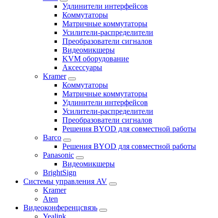
Удлинители интерфейсов
Коммутаторы
Матричные коммутаторы
Усилители-распределители
Преобразователи сигналов
Видеомикшеры
KVM оборудование
Аксессуары
Kramer
Коммутаторы
Матричные коммутаторы
Удлинители интерфейсов
Усилители-распределители
Преобразователи сигналов
Решения BYOD для совместной работы
Barco
Решения BYOD для совместной работы
Panasonic
Видеомикшеры
BrightSign
Системы управления AV
Kramer
Aten
Видеоконференцсвязь
Yealink