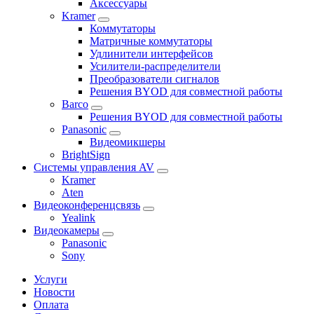
Аксессуары
Kramer
Коммутаторы
Матричные коммутаторы
Удлинители интерфейсов
Усилители-распределители
Преобразователи сигналов
Решения BYOD для совместной работы
Barco
Решения BYOD для совместной работы
Panasonic
Видеомикшеры
BrightSign
Системы управления AV
Kramer
Aten
Видеоконференцсвязь
Yealink
Видеокамеры
Panasonic
Sony
Услуги
Новости
Оплата