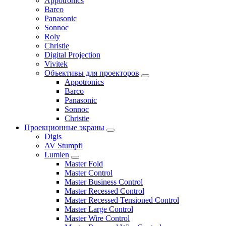
Appotronics
Barco
Panasonic
Sonnoc
Roly
Christie
Digital Projection
Vivitek
Объективы для проекторов
Appotronics
Barco
Panasonic
Sonnoc
Сhristie
Проекционные экраны
Digis
AV Stumpfl
Lumien
Master Fold
Master Control
Master Business Control
Master Recessed Control
Master Recessed Tensioned Control
Master Large Control
Master Wire Control