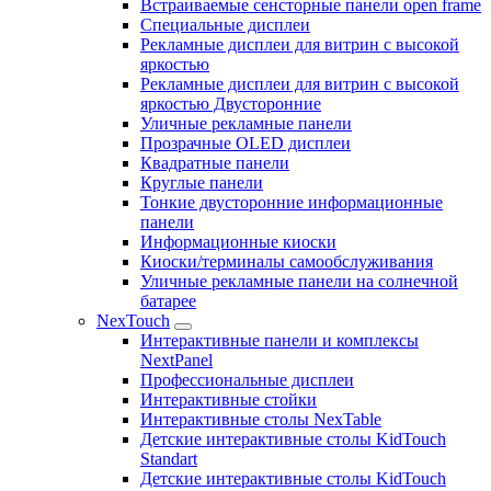
Встраиваемые сенсторные панели open frame
Специальные дисплеи
Рекламные дисплеи для витрин с высокой
яркостью
Рекламные дисплеи для витрин с высокой
яркостью Двусторонние
Уличные рекламные панели
Прозрачные OLED дисплеи
Квадратные панели
Круглые панели
Тонкие двусторонние информационные
панели
Информационные киоски
Киоски/терминалы самообслуживания
Уличные рекламные панели на солнечной
батарее
NexTouch
Интерактивные панели и комплексы
NextPanel
Профессиональные дисплеи
Интерактивные стойки
Интерактивные столы NexTable
Детские интерактивные столы KidTouch
Standart
Детские интерактивные столы KidTouch