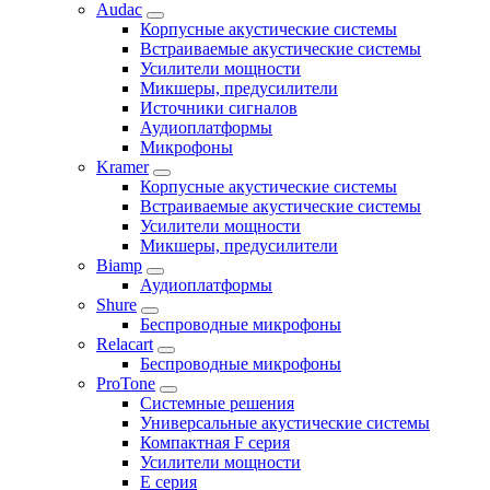
Audac
Корпусные акустические системы
Встраиваемые акустические системы
Усилители мощности
Микшеры, предусилители
Источники сигналов
Аудиоплатформы
Микрофоны
Kramer
Корпусные акустические системы
Встраиваемые акустические системы
Усилители мощности
Микшеры, предусилители
Biamp
Аудиоплатформы
Shure
Беспроводные микрофоны
Relacart
Беспроводные микрофоны
ProTone
Системные решения
Универсальные акустические системы
Компактная F серия
Усилители мощности
E серия