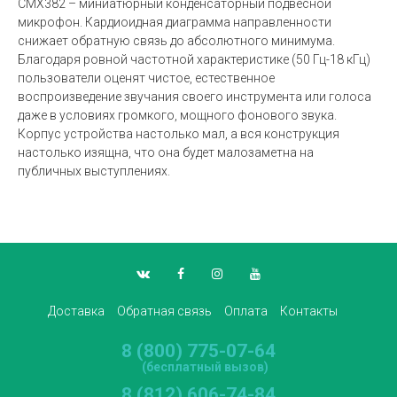
CMX382 – миниатюрный конденсаторный подвесной
микрофон. Кардиоидная диаграмма направленности
снижает обратную связь до абсолютного минимума.
Благодаря ровной частотной характеристике (50 Гц-18 кГц)
пользователи оценят чистое, естественное
воспроизведение звучания своего инструмента или голоса
даже в условиях громкого, мощного фонового звука.
Корпус устройства настолько мал, а вся конструкция
настолько изящна, что она будет малозаметна на
публичных выступлениях.
Доставка
Обратная связь
Оплата
Контакты
8 (800) 775-07-64
(бесплатный вызов)
8 (812) 606-74-84