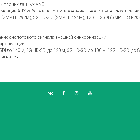
 и прочих данных ANC
омпенсации АЧХ кабеля и перетактирования — восстанавливает сигн
 (SMPTE 292M), 3G HD-SDI (SMPTE 424M), 12G HD-SDI (SMPTE ST-208
ние аналогового сигнала внешней синхронизации
нхронизации
I до 140 м, 3G HD-SDI до 120 м, 6G HD-SDI до 100 м, 12G HD-SDI до 8
 сигналов