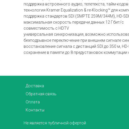
поддержка встроенного аудио, телетекста, тайм-кодов
технология Kramer Equalization & re-Klocking™ для к
поддержка стандартов SDI (SMPTE 259M/344M), HD-SDI
максимальная скорость передачи данных 12 Гбит/с
совместимость с HDTV
универсальная синхронизация, возможно использова
безподрывное переключение при внешнем сигнале си
восстановление сигнала с дистанций SDI до 350 м, HD-SD
сохранение в памяти до 8 предустановок коммутации
Доставка
Обратная связь
Оплата
Контакты
Не является публичной офертой