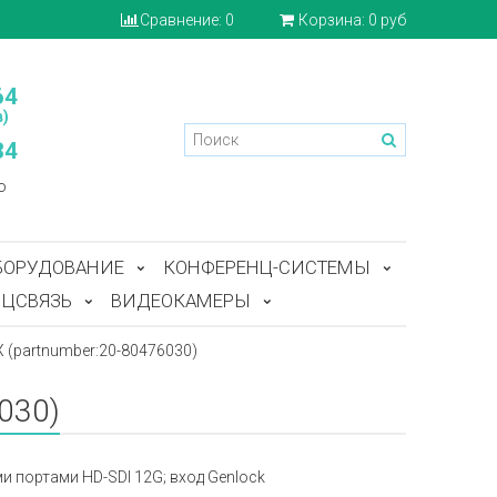
Сравнение:
0
Корзина:
0 руб
64
)
84
o
БОРУДОВАНИЕ
КОНФЕРЕНЦ-СИСТЕМЫ
ЦСВЯЗЬ
ВИДЕОКАМЕРЫ
(partnumber:20-80476030)
030)
 портами HD-SDI 12G; вход Genlock