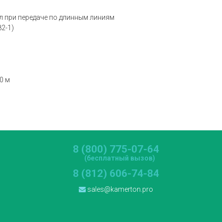
ал при передаче по длинным линиям
2-1)
0 м
8 (800) 775-07-64
(бесплатный вызов)
8 (812) 606-74-84
sales@kamerton.pro