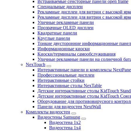
Встраиваемые сенсторные панели open frame
Специальные дисплеи
Рекламные дисплеи для витрин с высокой ярк
Рекламные дисплеи для витрин с высокой яр
Уличные рекламные панели
Прозрачные OLED дисплеи
Квадратные панели
Круглые панели
Тонкие двусторонние информационные пане
Информационные киоски
Киоски/терминалы самообслуживания
Уличные рекламные панели на солнечной бат
NexTouch
Интерактивные панели и комплексы NextPane
Профессиональные дисплеи
Интерактивные стойки
Интерактивные столы NexTable
Детские интерактивные столы KidTouch Stand
Детские интерактивные столы KidTouch Сою
Оборудование для противовирусного контрол
Панели для видеостен NextWall
Комплекты видеостен
Видеостены Samsung
Видеостена 1x2
Видеостена 1x4