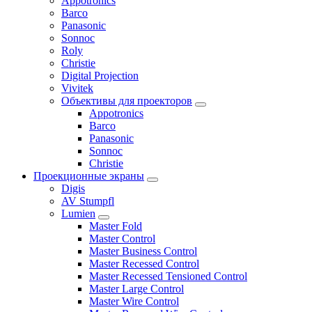
Appotronics
Barco
Panasonic
Sonnoc
Roly
Christie
Digital Projection
Vivitek
Объективы для проекторов
Appotronics
Barco
Panasonic
Sonnoc
Сhristie
Проекционные экраны
Digis
AV Stumpfl
Lumien
Master Fold
Master Control
Master Business Control
Master Recessed Control
Master Recessed Tensioned Control
Master Large Control
Master Wire Control