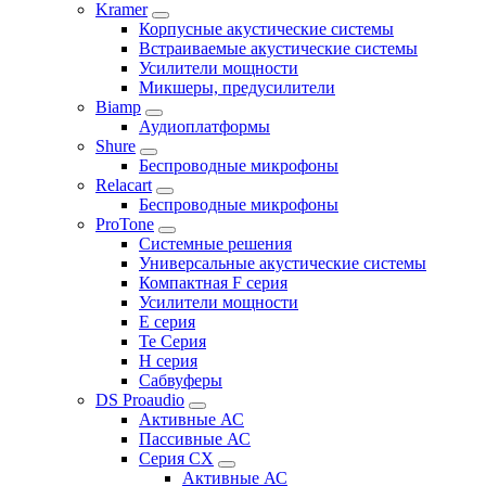
Kramer
Корпусные акустические системы
Встраиваемые акустические системы
Усилители мощности
Микшеры, предусилители
Biamp
Аудиоплатформы
Shure
Беспроводные микрофоны
Relacart
Беспроводные микрофоны
ProTone
Системные решения
Универсальные акустические системы
Компактная F серия
Усилители мощности
E серия
Te Серия
H серия
Сабвуферы
DS Proaudio
Активные АС
Пассивные АС
Серия CX
Активные АС