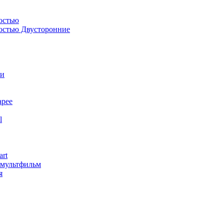
остью
костью Двусторонние
ли
арее
l
art
змультфильм
я