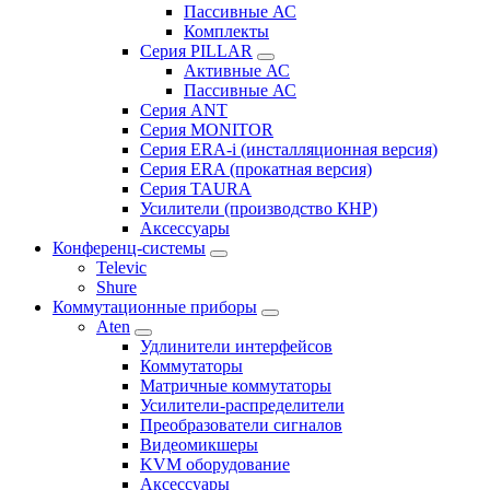
Пассивные АС
Комплекты
Серия PILLAR
Активные АС
Пассивные АС
Серия ANT
Серия MONITOR
Серия ERA-i (инсталляционная версия)
Серия ERA (прокатная версия)
Серия TAURA
Усилители (производство КНР)
Аксессуары
Конференц-системы
Televic
Shure
Коммутационные приборы
Aten
Удлинители интерфейсов
Коммутаторы
Матричные коммутаторы
Усилители-распределители
Преобразователи сигналов
Видеомикшеры
KVM оборудование
Аксессуары