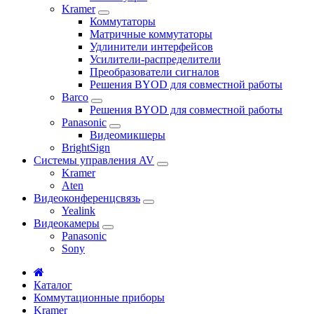
Kramer
Коммутаторы
Матричные коммутаторы
Удлинители интерфейсов
Усилители-распределители
Преобразователи сигналов
Решения BYOD для совместной работы
Barco
Решения BYOD для совместной работы
Panasonic
Видеомикшеры
BrightSign
Системы управления AV
Kramer
Aten
Видеоконференцсвязь
Yealink
Видеокамеры
Panasonic
Sony
Каталог
Коммутационные приборы
Kramer