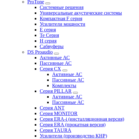
ProTone
Системные решения
Универсальные акустические системы
Компактная F серия
Усилители мощности
E серия
Te Серия
H серия
Сабвуферы
DS Proaudio
Активные АС
Пассивные АС
Серия CX
Активные АС
Пассивные АС
Комплекты
Серия PILLAR
Активные АС
Пассивные АС
Серия ANT
Серия MONITOR
Серия ERA-i (инсталляционная версия)
Серия ERA (прокатная версия)
Серия TAURA
Усилители (производство КНР)