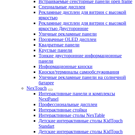
Встраиваемые сенсторные панели open frame
Специальные дисплеи
Рекламные дисплеи для витрин с высокой
яркостью
Рекламные дисплеи для витрин с высокой
яркостью Двусторонние
Уличные рекламные панели
Прозрачные OLED дисплеи
Квадратные панели
Круглые панели
Тонкие двусторонние информационные
панели
Информационные киоски
Киоски/терминалы самообслуживания
Уличные рекламные панели на солнечной
батарее
NexTouch
Интерактивные панели и комплексы
NextPanel
Профессиональные дисплеи
Интерактивные стойки
Интерактивные столы NexTable
Детские интерактивные столы KidTouch
Standart
Детские интерактивные столы KidTouch