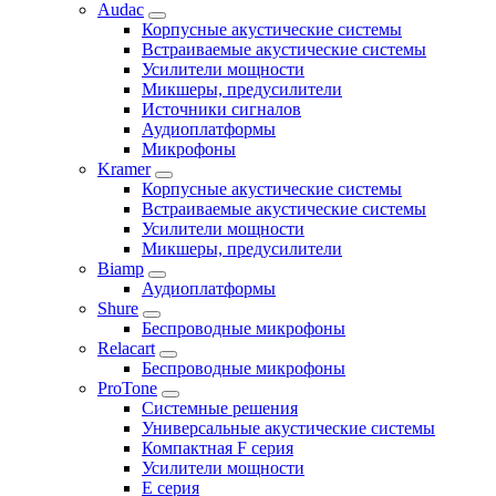
Audac
Корпусные акустические системы
Встраиваемые акустические системы
Усилители мощности
Микшеры, предусилители
Источники сигналов
Аудиоплатформы
Микрофоны
Kramer
Корпусные акустические системы
Встраиваемые акустические системы
Усилители мощности
Микшеры, предусилители
Biamp
Аудиоплатформы
Shure
Беспроводные микрофоны
Relacart
Беспроводные микрофоны
ProTone
Системные решения
Универсальные акустические системы
Компактная F серия
Усилители мощности
E серия