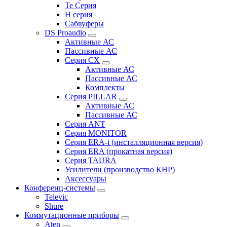
Te Серия
H серия
Сабвуферы
DS Proaudio
Активные АС
Пассивные АС
Серия CX
Активные АС
Пассивные АС
Комплекты
Серия PILLAR
Активные АС
Пассивные АС
Серия ANT
Серия MONITOR
Серия ERA-i (инсталляционная версия)
Серия ERA (прокатная версия)
Серия TAURA
Усилители (производство КНР)
Аксессуары
Конференц-системы
Televic
Shure
Коммутационные приборы
Aten