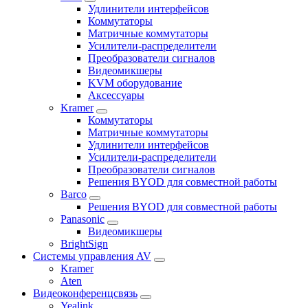
Удлинители интерфейсов
Коммутаторы
Матричные коммутаторы
Усилители-распределители
Преобразователи сигналов
Видеомикшеры
KVM оборудование
Аксессуары
Kramer
Коммутаторы
Матричные коммутаторы
Удлинители интерфейсов
Усилители-распределители
Преобразователи сигналов
Решения BYOD для совместной работы
Barco
Решения BYOD для совместной работы
Panasonic
Видеомикшеры
BrightSign
Системы управления AV
Kramer
Aten
Видеоконференцсвязь
Yealink