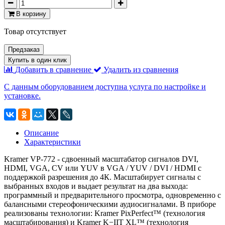
В корзину
Товар отсутствует
Предзаказ
Купить в один клик
Добавить в сравнение
Удалить из сравнения
С данным оборудованием доступна услуга по настройке и
установке.
Описание
Характеристики
Kramer VP-772 - cдвоенный масштабатор сигналов DVI,
HDMI, VGA, CV или YUV в VGA / YUV / DVI / HDMI с
поддержкой разрешения до 4К. Масштабирует сигналы с
выбранных входов и выдает результат на два выхода:
программный и предварительного просмотра, одновременно с
балансными стереофоническими аудиосигналами. В приборе
реализованы технологии: Kramer PixPerfect™ (технология
масштабирования) и Kramer K−IIT XL™ (технология