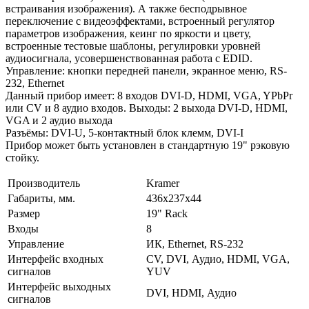
встраивания изображения). А также бесподрывное
переключение с видеоэффектами, встроенный регулятор
параметров изображения, кеинг по яркости и цвету,
встроенные тестовые шаблоны, регулировки уровней
аудиосигнала, усовершенствованная работа с EDID.
Управление: кнопки передней панели, экранное меню, RS-
232, Ethernet
Данный прибор имеет: 8 входов DVI-D, HDMI, VGA, YPbPr
или CV и 8 аудио входов. Выходы: 2 выхода DVI-D, HDMI,
VGA и 2 аудио выхода
Разъёмы: DVI-U, 5-контактный блок клемм, DVI-I
Прибор может быть установлен в стандартную 19" рэковую
стойку.
Производитель
Kramer
Габариты, мм.
436x237х44
Размер
19" Rack
Входы
8
Управление
ИК, Ethernet, RS-232
Интерфейс входных
CV, DVI, Аудио, HDMI, VGA,
сигналов
YUV
Интерфейс выходных
DVI, HDMI, Аудио
сигналов