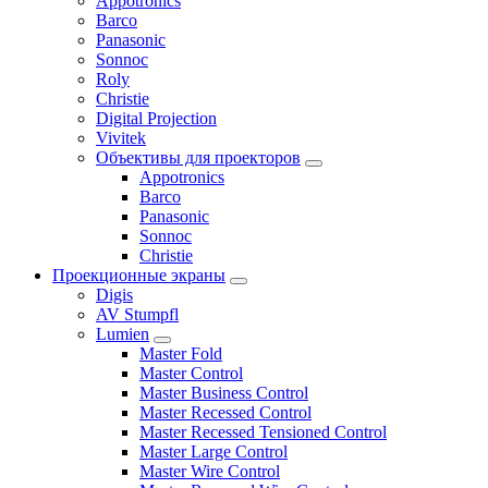
Appotronics
Barco
Panasonic
Sonnoc
Roly
Christie
Digital Projection
Vivitek
Объективы для проекторов
Appotronics
Barco
Panasonic
Sonnoc
Сhristie
Проекционные экраны
Digis
AV Stumpfl
Lumien
Master Fold
Master Control
Master Business Control
Master Recessed Control
Master Recessed Tensioned Control
Master Large Control
Master Wire Control