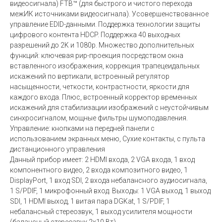
видеосигнала) FTB™ (для быстрого и чистого перехода
межИК источниками видеосигнала). Усовершенствованное
управление EDID-данными. Поддержка технологии защиты
цифрового контента HDCP. Поддержка 40 выходных
разрешений до 2K и 1080p. Множество дополнительных
функций: ключевая рир-проекция посредством окна
вставленного изображения, коррекция трапецеидальных
искажений по вертикали, встроенный регулятор
насыщенности, четкости, контрастности, яркости для
каждого входа. Плюс, встроенный корректор временных
искажений для стабилизации изображений с неустойчивым
синхросигналом, мощные фильтры шумоподавления.
Управление: кнопками на передней панели с
использованием экранных меню, Сухие контакты, с пульта
дистанционного управления
Данный прибор имеет: 2 HDMI входа, 2 VGA входа, 1 вход
компонентного видео, 2 входа композитного видео, 1
DisplayPort, 1 вход SDI, 2 входа небалансного аудиосигнала,
1 S/PDIF, 1 микрофонный вход. Выходы: 1 VGA выход, 1 выход
SDI, 1 HDMI выход, 1 витая пара DGKat, 1 S/PDIF, 1
небалансный стереозвук, 1 выход усилителя мощности
(балансный стереозвук 2x10 Вт)