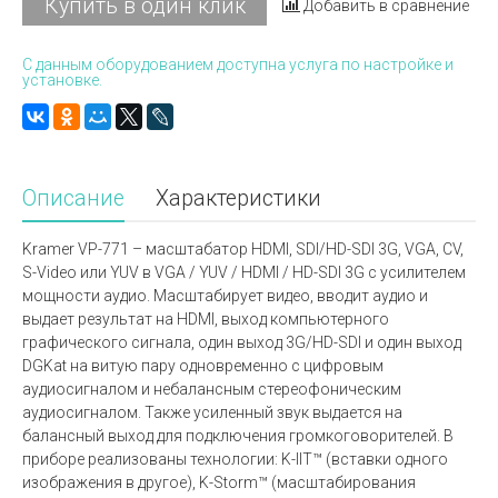
Купить в один клик
Добавить в сравнение
С данным оборудованием доступна услуга по настройке и
установке.
Описание
Характеристики
Kramer VP-771 – масштабатор HDMI, SDI/HD-SDI 3G, VGA, CV,
S-Video или YUV в VGA / YUV / HDMI / HD-SDI 3G с усилителем
мощности аудио. Масштабирует видео, вводит аудио и
выдает результат на HDMI, выход компьютерного
графического сигнала, один выход 3G/HD-SDI и один выход
DGKat на витую пару одновременно с цифровым
аудиосигналом и небалансным стереофоническим
аудиосигналом. Также усиленный звук выдается на
балансный выход для подключения громкоговорителей. В
приборе реализованы технологии: K-IIT™ (вставки одного
изображения в другое), K-Storm™ (масштабирования