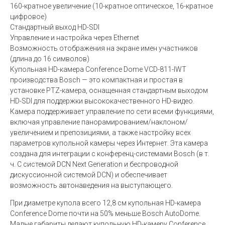
160-кратное увеличение (10-кратное оптическое, 16-кратное
цифровое)
Стандартный выход HD-SDI
Управление и настройка через Ethernet
Возможность отображения на экране имен участников
(длина до 16 символов)
Купольная HD-камера Conference Dome VCD-811-IWT
производства Bosch — это компактная и простая в
установке PTZ-камера, оснащенная стандартным выходом
HD-SDI для поддержки высококачественного HD-видео.
Камера поддерживает управление по сети всеми функциями,
включая управление панорамированием/наклоном/
увеличением и препозициями, а также настройку всех
параметров купольной камеры через Интернет. Эта камера
создана для интеграции с конференц-системами Bosch (в т.
ч. С системой DCN Next Generation и беспроводной
дискуссионной системой DCN) и обеспечивает
возможность автонаведения на выступающего.
При диаметре купола всего 12,8 см купольная HD-камера
Conference Dome почти на 50% меньше Bosch AutoDome.
Малые габариты делают купольную HD-камеру Conference