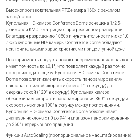
Высокопроизводительная PTZ-камера 160x с режимом
«день/ночь»
Купольная HD-камера Conference Dome оснащена 1/2,5-
дюймовой КМОП-матрицей с прогрессивной разверткой.
Благодаря разрешению 1080p и чувствительности ниже 1,0
люкс купольные HD- камеры Conference Dome обладают
исключительными характеристиками при доступной цене.
Повторяемость предустановок панорамирования и наклона
имеет точность до ±0,1°, что позволяет каждый раз точно
воспроизводить сцену. Купольная HD-камера Conference
Dome позволяет изменять скорость панорамирования/
наклона от низкой скорости (всего 1° в секунду) до
сверхвысокой (120° в секунду). Купольная камера
обеспечивает скорость панорамирования 360° в секунду и
скорость наклона 100° в секунду между препозициями.
Купольная HD-камера Conference Dome обеспечивает
диапазон наклона от 0 до 94° и диапазон панорамирования
до 360° непрерывного вращения.
Функции AutoScaling (пропорциональное масштабирование)