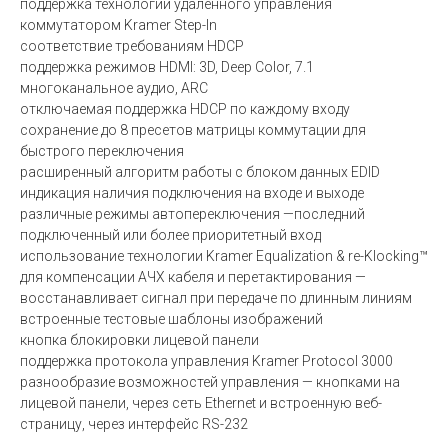
поддержка технологии удаленного управления
коммутатором Kramer Step-In
соответствие требованиям HDCP
поддержка режимов HDMI: 3D, Deep Color, 7.1
многоканальное аудио, ARC
отключаемая поддержка HDCP по каждому входу
сохранение до 8 пресетов матрицы коммутации для
быстрого переключения
расширенный алгоритм работы с блоком данных EDID
индикация наличия подключения на входе и выходе
различные режимы автопереключения —последний
подключенный или более приоритетный вход
использование технологии Kramer Equalization & re-Klocking™
для компенсации АЧХ кабеля и перетактирования —
восстанавливает сигнал при передаче по длинным линиям
встроенные тестовые шаблоны изображений
кнопка блокировки лицевой панели
поддержка протокола управления Kramer Protocol 3000
разнообразие возможностей управления — кнопками на
лицевой панели, через сеть Ethernet и встроенную веб-
страницу, через интерфейс RS-232