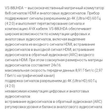
VS-88UHDA — высококачественный матричный коммутатор
8х8 сигналов HDMI и аналоговых аудиосигналов. Прибор
поддерживает сигналы разрешением до 4K (Ultra HD) 60 Гц
(4:2:0) и выполняет перетактирование сигнала и
компенсацию АЧХ кабеля. VS-88UHDA обеспечивает
широкие возможности по коммутации цифровых и
аналоговых аудиосигналов, включая выделение
аудиосигнала из входного сигнала HDMI, встраивание
аудиосигналов в выходной сигнал HDMI, встраивание
аудиосигнала в обратный аудиоканал (ARC) входного
сигнала HDMI. При этом совокупная размерность матрицы
аудиосигналов составляет 24х16.
максимальная скорость передачи данных 8,91 Гбит/с (2,97
Гбит/с на графический канал)
поддержка сигналов разрешением до 4K (Ultra HD) 60 Гц
(4:2:0)
независимая коммутация цифровых и аналоговых
аудиосигналов
встраивание аудиосигналов в обратный аудиоканал (ARC)
регулировка уровня и баланса аналогового аудиосигнала