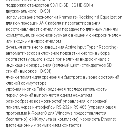
поддержка стандартов SD/HD-SDI, 3G HD-SDI и
двухканального HD-SDI
использование технологии Kramer re-Klocking™ & Equalization
для компенсации АЧХ кабеля и перетактирования
восстанавливает сигнал при передаче по длинным линиям
коммутация, синхронизируемая с внешним синхросигналом
или входным видеосигналом
функция активного извещения Active Input Type™ Reporting -
автоматическое включение подсветки кнопок выбора
соответствующего входа при наличии видеосигнала с
индикацией разрешения (зеленый цвет - стандартное SDI,
синий - высокое HD-SDI)
ячейки памяти для хранения и быстрого вызова состояний
ключей коммутатора
удобная кнопка Take - заданная последовательность
переключений выполняется одним нажатием
разнообразие возможностей управления: с передней
панели, через интерфейсы RS-232 и RS-485 (управляющая
программа K-Router® для Windows предоставляется
бесплатно), с ИК-пульта (в комплекте), через сеть Ethernet,
дистанционным замыканием контактов