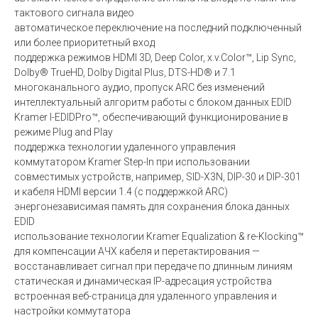
тактового сигнала видео
автоматическое переключение на последний подключенный
или более приоритетный вход
поддержка режимов HDMI 3D, Deep Color, x.v.Color™, Lip Sync,
Dolby® TrueHD, Dolby Digital Plus, DTS-HD® и 7.1
многоканального аудио, пропуск ARC без изменений
интеллектуальный алгоритм работы с блоком данных EDID
Kramer I-EDIDPro™, обеспечивающий функционирование в
режиме Plug and Play
поддержка технологии удаленного управления
коммутатором Kramer Step-In при использовании
совместимых устройств, например, SID-X3N, DIP-30 и DIP-301
и кабеля HDMI версии 1.4 (с поддержкой ARC)
энергонезависимая память для сохранения блока данных
EDID
использование технологии Kramer Equalization & re-Klocking™
для компенсации АЧХ кабеля и перетактирования —
восстанавливает сигнал при передаче по длинным линиям
статическая и динамическая IP-адресация устройства
встроенная веб-страница для удаленного управления и
настройки коммутатора