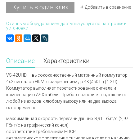
Купить в один клик
Добавить в сравнение
С данным оборудованием доступна услуга по настройке и
установке.
Описание
Характеристики
VS-42UHD — высококачественный матричный коммутатор
4х2 сигналов HDMI с разрешением до 4K@60 Гц (4:2:0).
Коммутатор выполняет перетактирование сигнала и
компенсацию АЧХ кабеля. Прибор позволяет подключить
любой из входов к любому выходу или на два выхода
одновременно.
максимальная скорость передачи данных 8,91 Гбит/с (2,97
Гбит/с на графический канал)
соответствие требованиям HDCP
автоматическое определение сигнала на входе по наличию