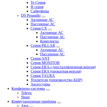
Te Серия
H серия
Сабвуферы
DS Proaudio
Активные АС
Пассивные АС
Серия CX
Активные АС
Пассивные АС
Комплекты
Серия PILLAR
Активные АС
Пассивные АС
Серия ANT
Серия MONITOR
Серия ERA-i (инсталляционная версия)
Серия ERA (прокатная версия)
Серия TAURA
Усилители (производство КНР)
Аксессуары
Конференц-системы
Televic
Shure
Коммутационные приборы
Aten