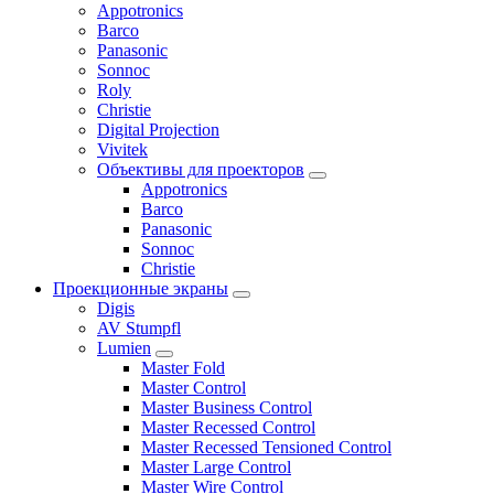
Appotronics
Barco
Panasonic
Sonnoc
Roly
Christie
Digital Projection
Vivitek
Объективы для проекторов
Appotronics
Barco
Panasonic
Sonnoc
Сhristie
Проекционные экраны
Digis
AV Stumpfl
Lumien
Master Fold
Master Control
Master Business Control
Master Recessed Control
Master Recessed Tensioned Control
Master Large Control
Master Wire Control