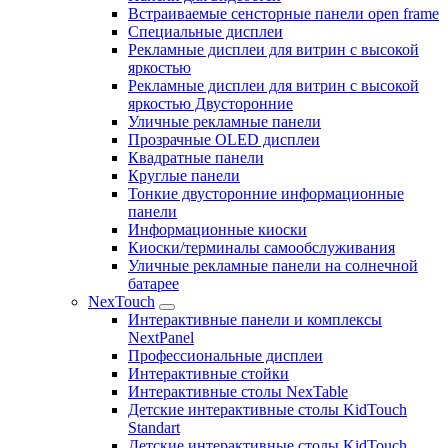
Встраиваемые сенсторные панели open frame
Специальные дисплеи
Рекламные дисплеи для витрин с высокой
яркостью
Рекламные дисплеи для витрин с высокой
яркостью Двусторонние
Уличные рекламные панели
Прозрачные OLED дисплеи
Квадратные панели
Круглые панели
Тонкие двусторонние информационные
панели
Информационные киоски
Киоски/терминалы самообслуживания
Уличные рекламные панели на солнечной
батарее
NexTouch
Интерактивные панели и комплексы
NextPanel
Профессиональные дисплеи
Интерактивные стойки
Интерактивные столы NexTable
Детские интерактивные столы KidTouch
Standart
Детские интерактивные столы KidTouch