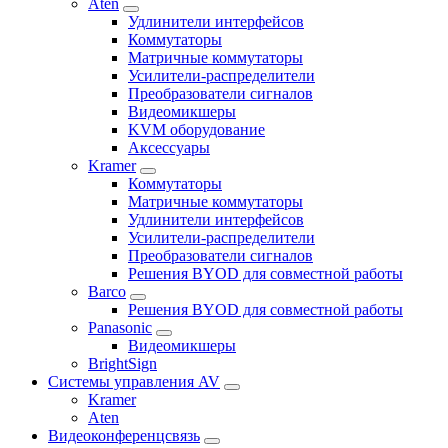
Aten
Удлинители интерфейсов
Коммутаторы
Матричные коммутаторы
Усилители-распределители
Преобразователи сигналов
Видеомикшеры
KVM оборудование
Аксессуары
Kramer
Коммутаторы
Матричные коммутаторы
Удлинители интерфейсов
Усилители-распределители
Преобразователи сигналов
Решения BYOD для совместной работы
Barco
Решения BYOD для совместной работы
Panasonic
Видеомикшеры
BrightSign
Системы управления AV
Kramer
Aten
Видеоконференцсвязь