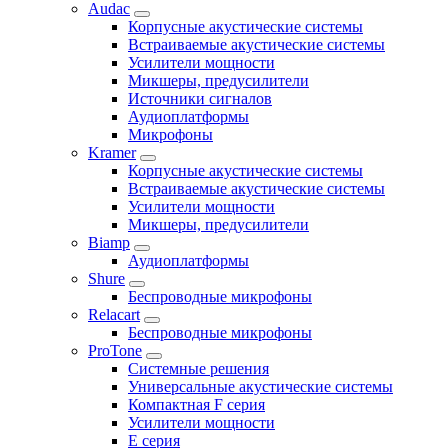
Audac
Корпусные акустические системы
Встраиваемые акустические системы
Усилители мощности
Микшеры, предусилители
Источники сигналов
Аудиоплатформы
Микрофоны
Kramer
Корпусные акустические системы
Встраиваемые акустические системы
Усилители мощности
Микшеры, предусилители
Biamp
Аудиоплатформы
Shure
Беспроводные микрофоны
Relacart
Беспроводные микрофоны
ProTone
Системные решения
Универсальные акустические системы
Компактная F серия
Усилители мощности
E серия