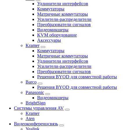
Удлинители интерфейсов
Коммутаторы
Матричные коммутаторы
Усилители-распределители
Преобразователи сигналов
Видеомикшеры
KVM оборудование
Аксессуары
Kramer
Коммутаторы
Матричные коммутаторы
Удлинители интерфейсов
Усилители-распределители
Преобразователи сигналов
Решения BYOD для совместной работы
Barco
Решения BYOD для совместной работы
Panasonic
Видеомикшеры
BrightSign
Системы управления AV
Kramer
Aten
Видеоконференцсвязь
Yealink