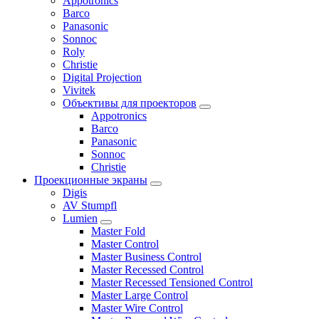
Appotronics
Barco
Panasonic
Sonnoc
Roly
Christie
Digital Projection
Vivitek
Объективы для проекторов
Appotronics
Barco
Panasonic
Sonnoc
Сhristie
Проекционные экраны
Digis
AV Stumpfl
Lumien
Master Fold
Master Control
Master Business Control
Master Recessed Control
Master Recessed Tensioned Control
Master Large Control
Master Wire Control