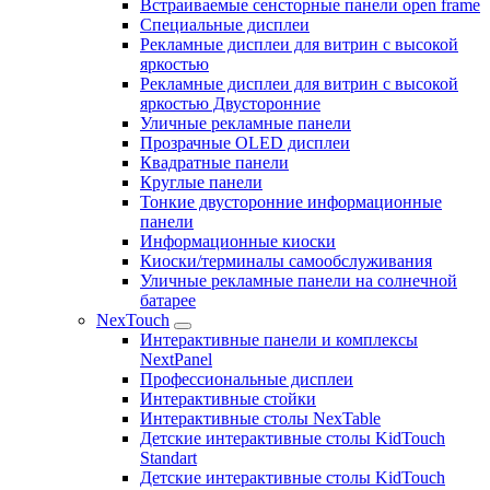
Встраиваемые сенсторные панели open frame
Специальные дисплеи
Рекламные дисплеи для витрин с высокой
яркостью
Рекламные дисплеи для витрин с высокой
яркостью Двусторонние
Уличные рекламные панели
Прозрачные OLED дисплеи
Квадратные панели
Круглые панели
Тонкие двусторонние информационные
панели
Информационные киоски
Киоски/терминалы самообслуживания
Уличные рекламные панели на солнечной
батарее
NexTouch
Интерактивные панели и комплексы
NextPanel
Профессиональные дисплеи
Интерактивные стойки
Интерактивные столы NexTable
Детские интерактивные столы KidTouch
Standart
Детские интерактивные столы KidTouch