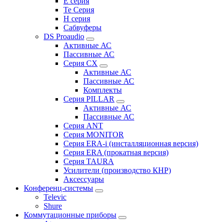
E серия
Te Серия
H серия
Сабвуферы
DS Proaudio
Активные АС
Пассивные АС
Серия CX
Активные АС
Пассивные АС
Комплекты
Серия PILLAR
Активные АС
Пассивные АС
Серия ANT
Серия MONITOR
Серия ERA-i (инсталляционная версия)
Серия ERA (прокатная версия)
Серия TAURA
Усилители (производство КНР)
Аксессуары
Конференц-системы
Televic
Shure
Коммутационные приборы