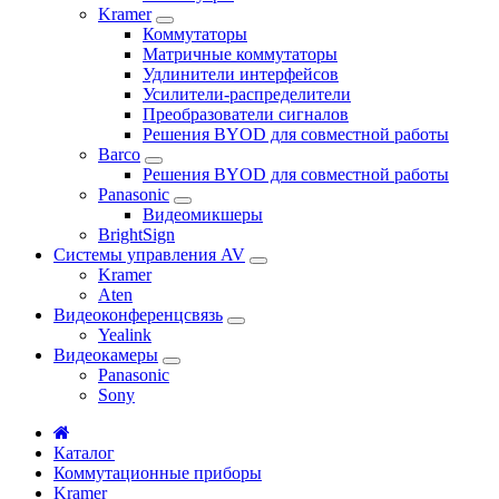
Kramer
Коммутаторы
Матричные коммутаторы
Удлинители интерфейсов
Усилители-распределители
Преобразователи сигналов
Решения BYOD для совместной работы
Barco
Решения BYOD для совместной работы
Panasonic
Видеомикшеры
BrightSign
Системы управления AV
Kramer
Aten
Видеоконференцсвязь
Yealink
Видеокамеры
Panasonic
Sony
Каталог
Коммутационные приборы
Kramer