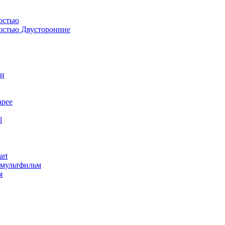
остью
костью Двусторонние
ли
арее
l
art
змультфильм
я