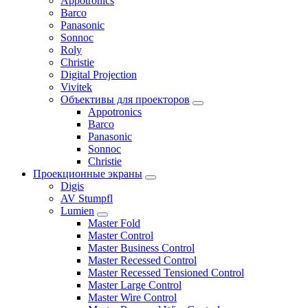
Appotronics
Barco
Panasonic
Sonnoc
Roly
Christie
Digital Projection
Vivitek
Объективы для проекторов
Appotronics
Barco
Panasonic
Sonnoc
Сhristie
Проекционные экраны
Digis
AV Stumpfl
Lumien
Master Fold
Master Control
Master Business Control
Master Recessed Control
Master Recessed Tensioned Control
Master Large Control
Master Wire Control