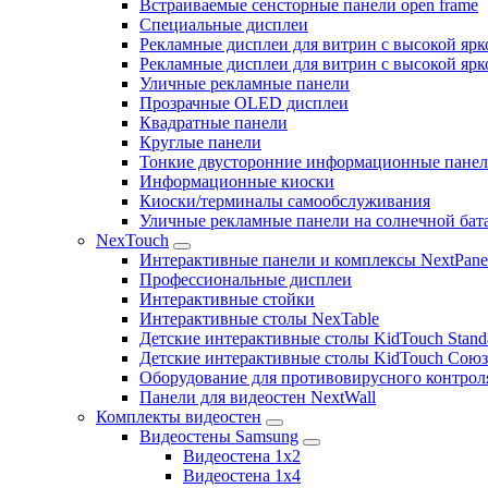
Встраиваемые сенсторные панели open frame
Специальные дисплеи
Рекламные дисплеи для витрин с высокой ярк
Рекламные дисплеи для витрин с высокой яр
Уличные рекламные панели
Прозрачные OLED дисплеи
Квадратные панели
Круглые панели
Тонкие двусторонние информационные пане
Информационные киоски
Киоски/терминалы самообслуживания
Уличные рекламные панели на солнечной бат
NexTouch
Интерактивные панели и комплексы NextPane
Профессиональные дисплеи
Интерактивные стойки
Интерактивные столы NexTable
Детские интерактивные столы KidTouch Stand
Детские интерактивные столы KidTouch Сою
Оборудование для противовирусного контрол
Панели для видеостен NextWall
Комплекты видеостен
Видеостены Samsung
Видеостена 1x2
Видеостена 1x4