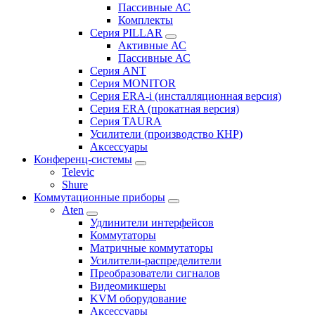
Пассивные АС
Комплекты
Серия PILLAR
Активные АС
Пассивные АС
Серия ANT
Серия MONITOR
Серия ERA-i (инсталляционная версия)
Серия ERA (прокатная версия)
Серия TAURA
Усилители (производство КНР)
Аксессуары
Конференц-системы
Televic
Shure
Коммутационные приборы
Aten
Удлинители интерфейсов
Коммутаторы
Матричные коммутаторы
Усилители-распределители
Преобразователи сигналов
Видеомикшеры
KVM оборудование
Аксессуары