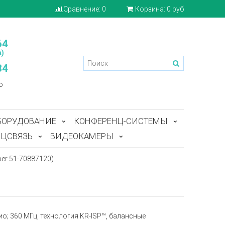
Сравнение:
0
Корзина:
0 руб
64
)
84
o
БОРУДОВАНИЕ
КОНФЕРЕНЦ-СИСТЕМЫ
ЦСВЯЗЬ
ВИДЕОКАМЕРЫ
er 51-70887120)
о; 360 МГц, технология KR-ISP™, балансные