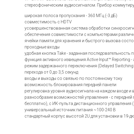
стереофоническим аудиосигналом. Прибор коммутируе
широкая полоса пропускания - 360 МГц (-3 дБ)
совместимость с HDTV
усовершенствованная система обработки синхросигн
обеспечения совместимости c компьютерами различ
ячейки памяти для хранения и быстрого вызова сост
проходные входы
удобная кнопка Take - заданная последовательность
функция активного извещения Active Input™ Reportin
режим задержанного переключения (Delayed Switchin
перехода от 0 до 3,5 секунд
входы и выходы со связью по постоянному току
возможность блокирования передней панели
регулировка уровня аудиосигнала на каждом входе и 
разнообразие возможностей управления - с передней 
бесплатно), с ИК-пульта дистанционного управления (в
универсальный источник питания ~100-240 В
стандартный корпус высотой 2U для установки в 19-д