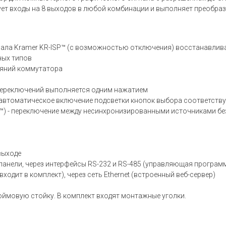
т входы на 8 выходов в любой комбинации и выполняет преобраз
ала Kramer KR-ISP™ (с возможностью отключения) восстанавлив
ных типов
ояний коммутатора
 переключений выполняется одним нажатием
g - автоматическое включение подсветки кнопок выбора соответст
g™) - переключение между несинхронизированными источниками бе
выходе
панели, через интерфейсы RS-232 и RS-485 (управляющая програм
ходит в комплект), через сеть Ethernet (встроенный веб-сервер)
юймовую стойку. В комплект входят монтажные уголки.