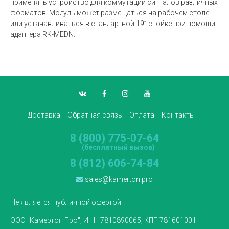
применять устройство для коммутации сигналов различных
форматов. Модуль может размещаться на рабочем столе
или устанавливаться в стандартной 19” стойке при помощи
адаптера RK-MEDN.
Доставка
Обратная связь
Оплата
Контакты
8 (800) 775-07-64
(бесплатный вызов)
8 (812) 606-74-84
sales@kamerton.pro
Не является публичной офертой
ООО "Камертон Про", ИНН 7810890065, КПП 781601001