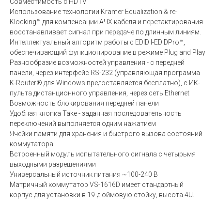
Совместимость с HDTV
Использование технологии Kramer Equalization & re-
Klocking™ для компенсации АЧХ кабеля и перетактирования
восстанавливает сигнал при передаче по длинным линиям.
Интеллектуальный алгоритм работы с EDID I-EDIDPro™,
обеспечивающий функционирование в режиме Plug and Play
Разнообразие возможностей управления - с передней
панели, через интерфейс RS-232 (управляющая программа
K-Router® для Windows предоставляется бесплатно), с ИК-
пульта дистанционного управления, через сеть Ethernet
Возможность блокирования передней панели
Удобная кнопка Take - заданная последовательность
переключений выполняется одним нажатием
Ячейки памяти для хранения и быстрого вызова состояний
коммутатора
Встроенный модуль испытательного сигнала с четырьмя
выходными разрешениями
Универсальный источник питания ~100-240 В
Матричный коммутатор VS-1616D имеет стандартный
корпус для установки в 19-дюймовую стойку, высота 4U.