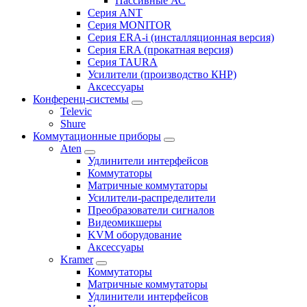
Пассивные АС
Серия ANT
Серия MONITOR
Серия ERA-i (инсталляционная версия)
Серия ERA (прокатная версия)
Серия TAURA
Усилители (производство КНР)
Аксессуары
Конференц-системы
Televic
Shure
Коммутационные приборы
Aten
Удлинители интерфейсов
Коммутаторы
Матричные коммутаторы
Усилители-распределители
Преобразователи сигналов
Видеомикшеры
KVM оборудование
Аксессуары
Kramer
Коммутаторы
Матричные коммутаторы
Удлинители интерфейсов