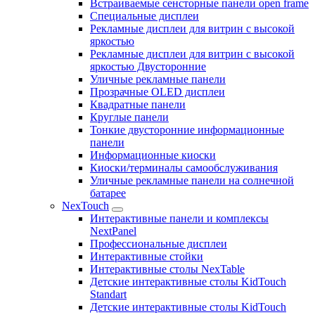
Встраиваемые сенсторные панели open frame
Специальные дисплеи
Рекламные дисплеи для витрин с высокой
яркостью
Рекламные дисплеи для витрин с высокой
яркостью Двусторонние
Уличные рекламные панели
Прозрачные OLED дисплеи
Квадратные панели
Круглые панели
Тонкие двусторонние информационные
панели
Информационные киоски
Киоски/терминалы самообслуживания
Уличные рекламные панели на солнечной
батарее
NexTouch
Интерактивные панели и комплексы
NextPanel
Профессиональные дисплеи
Интерактивные стойки
Интерактивные столы NexTable
Детские интерактивные столы KidTouch
Standart
Детские интерактивные столы KidTouch