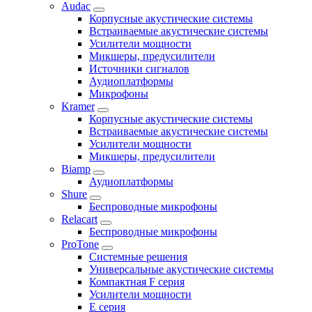
Audac
Корпусные акустические системы
Встраиваемые акустические системы
Усилители мощности
Микшеры, предусилители
Источники сигналов
Аудиоплатформы
Микрофоны
Kramer
Корпусные акустические системы
Встраиваемые акустические системы
Усилители мощности
Микшеры, предусилители
Biamp
Аудиоплатформы
Shure
Беспроводные микрофоны
Relacart
Беспроводные микрофоны
ProTone
Системные решения
Универсальные акустические системы
Компактная F серия
Усилители мощности
E серия