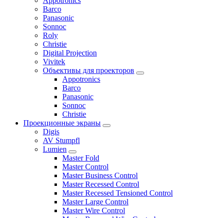
Appotronics
Barco
Panasonic
Sonnoc
Roly
Christie
Digital Projection
Vivitek
Объективы для проекторов
Appotronics
Barco
Panasonic
Sonnoc
Сhristie
Проекционные экраны
Digis
AV Stumpfl
Lumien
Master Fold
Master Control
Master Business Control
Master Recessed Control
Master Recessed Tensioned Control
Master Large Control
Master Wire Control