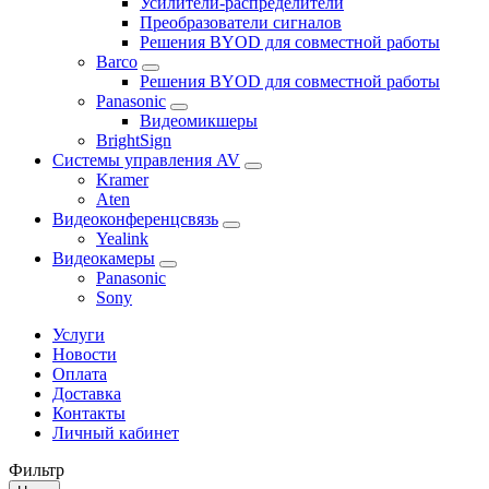
Усилители-распределители
Преобразователи сигналов
Решения BYOD для совместной работы
Barco
Решения BYOD для совместной работы
Panasonic
Видеомикшеры
BrightSign
Системы управления AV
Kramer
Aten
Видеоконференцсвязь
Yealink
Видеокамеры
Panasonic
Sony
Услуги
Новости
Оплата
Доставка
Контакты
Личный кабинет
Фильтр