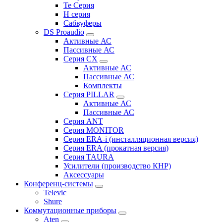
Te Серия
H серия
Сабвуферы
DS Proaudio
Активные АС
Пассивные АС
Серия CX
Активные АС
Пассивные АС
Комплекты
Серия PILLAR
Активные АС
Пассивные АС
Серия ANT
Серия MONITOR
Серия ERA-i (инсталляционная версия)
Серия ERA (прокатная версия)
Серия TAURA
Усилители (производство КНР)
Аксессуары
Конференц-системы
Televic
Shure
Коммутационные приборы
Aten