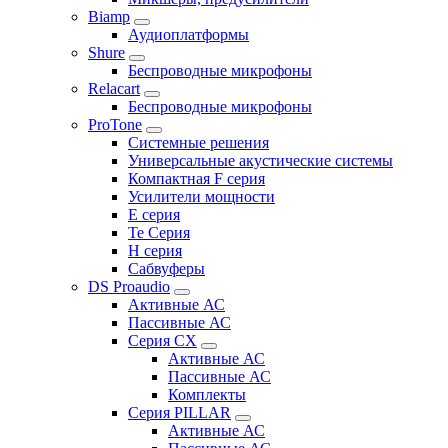
Biamp
Аудиоплатформы
Shure
Беспроводные микрофоны
Relacart
Беспроводные микрофоны
ProTone
Системные решения
Универсальные акустические системы
Компактная F серия
Усилители мощности
E серия
Te Серия
H серия
Сабвуферы
DS Proaudio
Активные АС
Пассивные АС
Серия CX
Активные АС
Пассивные АС
Комплекты
Серия PILLAR
Активные АС