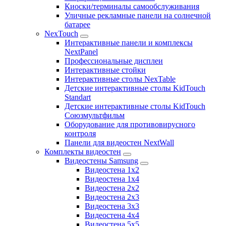
Киоски/терминалы самообслуживания
Уличные рекламные панели на солнечной
батарее
NexTouch
Интерактивные панели и комплексы
NextPanel
Профессиональные дисплеи
Интерактивные стойки
Интерактивные столы NexTable
Детские интерактивные столы KidTouch
Standart
Детские интерактивные столы KidTouch
Союзмультфильм
Оборудование для противовирусного
контроля
Панели для видеостен NextWall
Комплекты видеостен
Видеостены Samsung
Видеостена 1x2
Видеостена 1x4
Видеостена 2x2
Видеостена 2х3
Видеостена 3x3
Видеостена 4x4
Видеостена 5x5