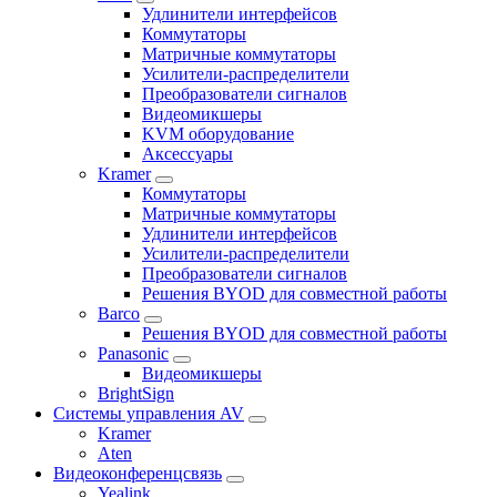
Удлинители интерфейсов
Коммутаторы
Матричные коммутаторы
Усилители-распределители
Преобразователи сигналов
Видеомикшеры
KVM оборудование
Аксессуары
Kramer
Коммутаторы
Матричные коммутаторы
Удлинители интерфейсов
Усилители-распределители
Преобразователи сигналов
Решения BYOD для совместной работы
Barco
Решения BYOD для совместной работы
Panasonic
Видеомикшеры
BrightSign
Системы управления AV
Kramer
Aten
Видеоконференцсвязь
Yealink