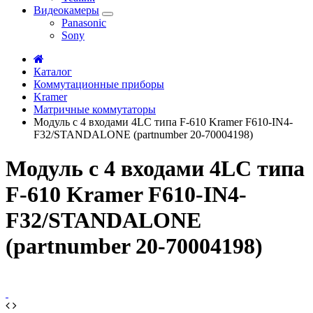
Видеокамеры
Panasonic
Sony
Каталог
Коммутационные приборы
Kramer
Матричные коммутаторы
Модуль c 4 входами 4LC типа F-610 Kramer F610-IN4-
F32/STANDALONE (partnumber 20-70004198)
Модуль c 4 входами 4LC типа
F-610 Kramer F610-IN4-
F32/STANDALONE
(partnumber 20-70004198)