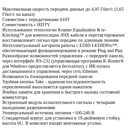
Максимальная скорость передачи данных до 4,95 Гбит/с (1,65
Гбит/с на канал)
Совместим с передатчиками 610T
Совместимость с HDTV
Использование технологии Kramer Equalization & re-
Klocking™ для компенсации АЧХ кабеля и перетактирования
восстанавливает сигнал при передаче по длинным линиям
Интеллектуальный алгоритм работы с EDID I-EDIDPro™,
обеспечивающий функционирование в режиме Plug and Play
Разнообразие возможностей управления - с передней панели,
через интерфейс RS-232 (управляющая программа K-Router®
для Windows предоставляется бесплатно), с ИК-пульта
дистанционного управления, через сеть Ethernet
Возможность блокирования передней панели
Удобная кнопка Take - заданная последовательность
переключений выполняется одним нажатием
Ячейки памяти для хранения и быстрого вызова состояний
коммутатора
Встроенный модуль испытательного сигнала с четырьмя
выходными разрешениями
Универсальный источник питания ~100-240 В
Стандартный корпус для установки в 19-дюймовую стойку,
высота 6U. В комплект входят монтажные уголки.