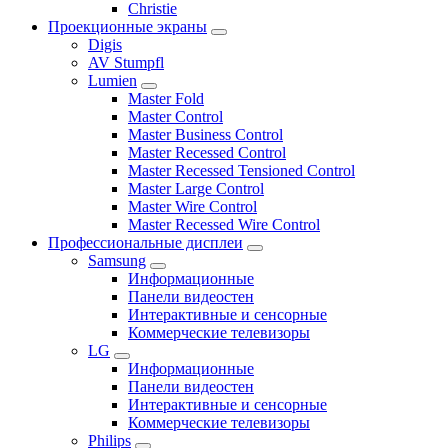
Сhristie
Проекционные экраны
Digis
AV Stumpfl
Lumien
Master Fold
Master Control
Master Business Control
Master Recessed Control
Master Recessed Tensioned Control
Master Large Control
Master Wire Control
Master Recessed Wire Control
Профессиональные дисплеи
Samsung
Информационные
Панели видеостен
Интерактивные и сенсорные
Коммерческие телевизоры
LG
Информационные
Панели видеостен
Интерактивные и сенсорные
Коммерческие телевизоры
Philips