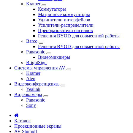
Kramer
Коммутаторы
Матричные коммутаторы
Удлинители интерфейсов
Усилители-распределители
Преобразователи сигналов
Решения BYOD для совместной работы
Barco
Решения BYOD для совместной работы
Panasonic
Видеомикшеры
BrightSign
Системы управления AV
Kramer
Aten
Видеоконференцсвязь
Yealink
Видеокамеры
Panasonic
Sony
Каталог
Проекционные экраны
AV Stumpfl