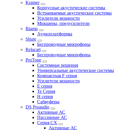
Kramer
Корпусные акустические системы
Встраиваемые акустические системы
Усилители мощности
Микшеры, предусилители
Biamp
Аудиоплатформы
Shure
Беспроводные микрофоны
Relacart
Беспроводные микрофоны
ProTone
Системные решения
Универсальные акустические системы
Компактная F серия
Усилители мощности
E серия
Te Серия
H серия
Сабвуферы
DS Proaudio
Активные АС
Пассивные АС
Серия CX
Активные АС