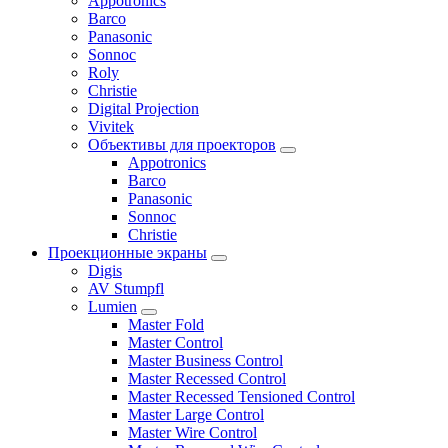
Appotronics
Barco
Panasonic
Sonnoc
Roly
Christie
Digital Projection
Vivitek
Объективы для проекторов
Appotronics
Barco
Panasonic
Sonnoc
Сhristie
Проекционные экраны
Digis
AV Stumpfl
Lumien
Master Fold
Master Control
Master Business Control
Master Recessed Control
Master Recessed Tensioned Control
Master Large Control
Master Wire Control