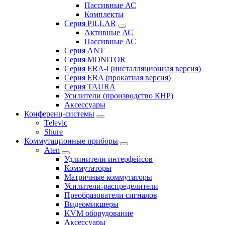
Пассивные АС
Комплекты
Серия PILLAR
Активные АС
Пассивные АС
Серия ANT
Серия MONITOR
Серия ERA-i (инсталляционная версия)
Серия ERA (прокатная версия)
Серия TAURA
Усилители (производство КНР)
Аксессуары
Конференц-системы
Televic
Shure
Коммутационные приборы
Aten
Удлинители интерфейсов
Коммутаторы
Матричные коммутаторы
Усилители-распределители
Преобразователи сигналов
Видеомикшеры
KVM оборудование
Аксессуары