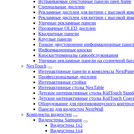
Встраиваемые сенсторные панели open frame
Специальные дисплеи
Рекламные дисплеи для витрин с высокой ярк
Рекламные дисплеи для витрин с высокой яр
Уличные рекламные панели
Прозрачные OLED дисплеи
Квадратные панели
Круглые панели
Тонкие двусторонние информационные пане
Информационные киоски
Киоски/терминалы самообслуживания
Уличные рекламные панели на солнечной бат
NexTouch
Интерактивные панели и комплексы NextPane
Профессиональные дисплеи
Интерактивные стойки
Интерактивные столы NexTable
Детские интерактивные столы KidTouch Stand
Детские интерактивные столы KidTouch Сою
Оборудование для противовирусного контрол
Панели для видеостен NextWall
Комплекты видеостен
Видеостены Samsung
Видеостена 1x2
Видеостена 1x4