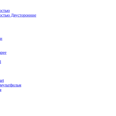
остью
костью Двусторонние
ли
арее
l
art
змультфильм
я