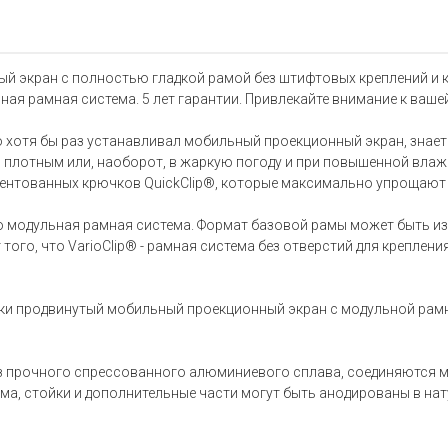
ный экран с полностью гладкой рамой без штифтовых креплений и
ая рамная система. 5 лет гарантии. Привлекайте внимание к ваше
кто хотя бы раз устанавливал мобильный проекционный экран, знае
 плотным или, наоборот, в жаркую погоду и при повышенной влаж
атентованных крючков QuickClip®, которые максимально упрощают 
 это модульная рамная система. Формат базовой рамы может быть
 того, что VarioClip® - рамная система без отверстий для креплен
ески продвинутый мобильный проекционный экран с модульной рам
з прочного спрессованного алюминиевого сплава, соединяются 
ама, стойки и дополнительные части могут быть анодированы в на