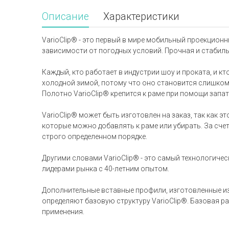
Описание
Характеристики
VarioClip® - это первый в мире мобильный проекцион
зависимости от погодных условий. Прочная и стабильн
Каждый, кто работает в индустрии шоу и проката, и 
холодной зимой, потому что оно становится слишком
Полотно VarioClip® крепится к раме при помощи зап
VarioClip® может быть изготовлен на заказ, так как
которые можно добавлять к раме или убирать. За счет
строго определенном порядке.
Другими словами VarioClip® - это самый технологич
лидерами рынка с 40-летним опытом.
Дополнительные вставные профили, изготовленные и
определяют базовую структуру VarioClip®. Базовая р
применения.