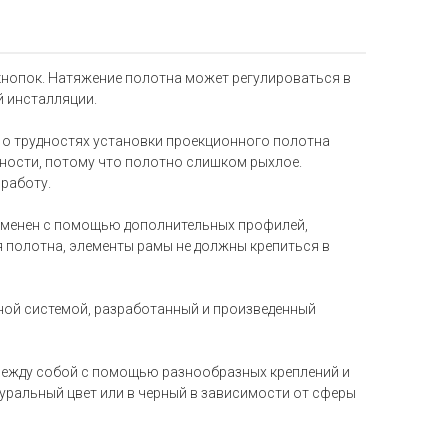
 кнопок. Натяжение полотна может регулироваться в
й инсталляции.
т о трудностях установки проекционного полотна
ности, потому что полотно слишком рыхлое.
работу.
 изменен с помощью дополнительных профилей,
ия полотна, элементы рамы не должны крепиться в
ной системой, разработанный и произведенный
между собой с помощью разнообразных креплений и
туральный цвет или в черный в зависимости от сферы