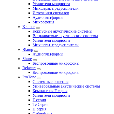
Усилители мощности
Микшеры, предусилители
Источники сигналов
Аудиоплатформы
Микрофоны
Kramer
Корпусные акустические системы
Встраиваемые акустические системы
Усилители мощности
Микшеры, предусилители
Biamp
Аудиоплатформы
Shure
Беспроводные микрофоны
Relacart
Беспроводные микрофоны
ProTone
Системные решения
Универсальные акустические системы
Компактная F серия
Усилители мощности
E серия
Te Серия
H серия
Сабвуферы