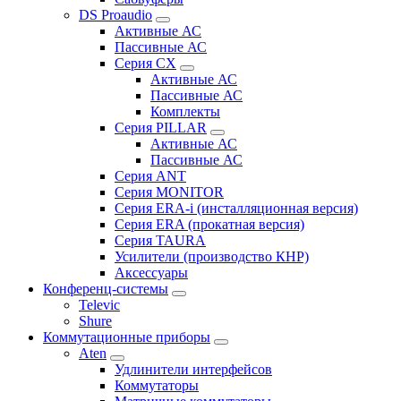
DS Proaudio
Активные АС
Пассивные АС
Серия CX
Активные АС
Пассивные АС
Комплекты
Серия PILLAR
Активные АС
Пассивные АС
Серия ANT
Серия MONITOR
Серия ERA-i (инсталляционная версия)
Серия ERA (прокатная версия)
Серия TAURA
Усилители (производство КНР)
Аксессуары
Конференц-системы
Televic
Shure
Коммутационные приборы
Aten
Удлинители интерфейсов
Коммутаторы