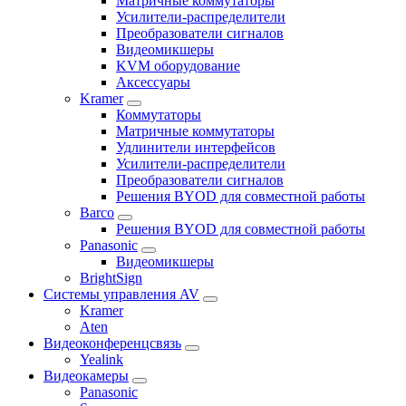
Матричные коммутаторы
Усилители-распределители
Преобразователи сигналов
Видеомикшеры
KVM оборудование
Аксессуары
Kramer
Коммутаторы
Матричные коммутаторы
Удлинители интерфейсов
Усилители-распределители
Преобразователи сигналов
Решения BYOD для совместной работы
Barco
Решения BYOD для совместной работы
Panasonic
Видеомикшеры
BrightSign
Системы управления AV
Kramer
Aten
Видеоконференцсвязь
Yealink
Видеокамеры
Panasonic