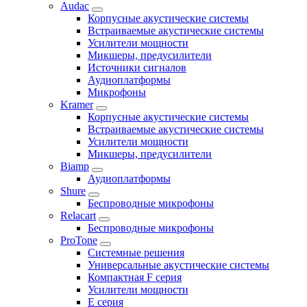
Audac
Корпусные акустические системы
Встраиваемые акустические системы
Усилители мощности
Микшеры, предусилители
Источники сигналов
Аудиоплатформы
Микрофоны
Kramer
Корпусные акустические системы
Встраиваемые акустические системы
Усилители мощности
Микшеры, предусилители
Biamp
Аудиоплатформы
Shure
Беспроводные микрофоны
Relacart
Беспроводные микрофоны
ProTone
Системные решения
Универсальные акустические системы
Компактная F серия
Усилители мощности
E серия