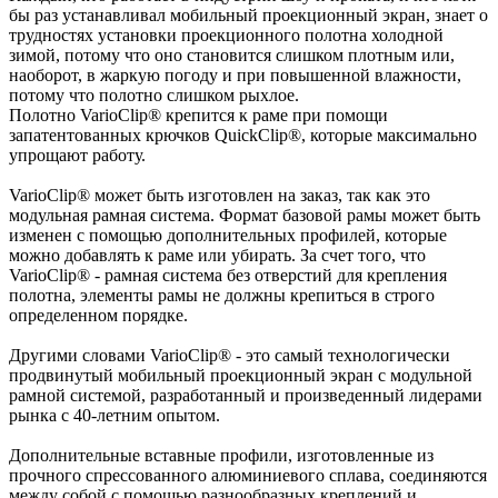
бы раз устанавливал мобильный проекционный экран, знает о
трудностях установки проекционного полотна холодной
зимой, потому что оно становится слишком плотным или,
наоборот, в жаркую погоду и при повышенной влажности,
потому что полотно слишком рыхлое.
Полотно VarioClip® крепится к раме при помощи
запатентованных крючков QuickClip®, которые максимально
упрощают работу.
VarioClip® может быть изготовлен на заказ, так как это
модульная рамная система. Формат базовой рамы может быть
изменен с помощью дополнительных профилей, которые
можно добавлять к раме или убирать. За счет того, что
VarioClip® - рамная система без отверстий для крепления
полотна, элементы рамы не должны крепиться в строго
определенном порядке.
Другими словами VarioClip® - это самый технологически
продвинутый мобильный проекционный экран с модульной
рамной системой, разработанный и произведенный лидерами
рынка с 40-летним опытом.
Дополнительные вставные профили, изготовленные из
прочного спрессованного алюминиевого сплава, соединяются
между собой с помощью разнообразных креплений и