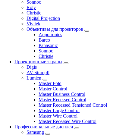
Sonnoc
Roly
Christie
Digital Projection
Vivitek
Объективы для проекторов
Appotronics
Barco
Panasonic
Sonnoc
Сhristie
Проекционные экраны
Digis
AV Stumpfl
Lumien
Master Fold
Master Control
Master Business Control
Master Recessed Control
Master Recessed Tensioned Control
Master Large Control
Master Wire Control
Master Recessed Wire Control
Профессиональные дисплеи
Samsung