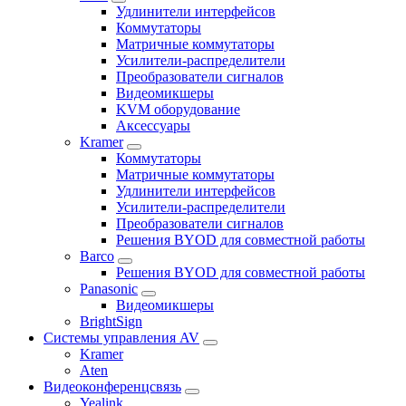
Удлинители интерфейсов
Коммутаторы
Матричные коммутаторы
Усилители-распределители
Преобразователи сигналов
Видеомикшеры
KVM оборудование
Аксессуары
Kramer
Коммутаторы
Матричные коммутаторы
Удлинители интерфейсов
Усилители-распределители
Преобразователи сигналов
Решения BYOD для совместной работы
Barco
Решения BYOD для совместной работы
Panasonic
Видеомикшеры
BrightSign
Системы управления AV
Kramer
Aten
Видеоконференцсвязь
Yealink