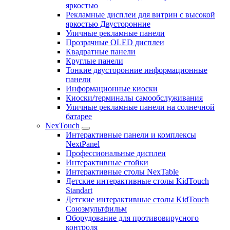
яркостью
Рекламные дисплеи для витрин с высокой
яркостью Двусторонние
Уличные рекламные панели
Прозрачные OLED дисплеи
Квадратные панели
Круглые панели
Тонкие двусторонние информационные
панели
Информационные киоски
Киоски/терминалы самообслуживания
Уличные рекламные панели на солнечной
батарее
NexTouch
Интерактивные панели и комплексы
NextPanel
Профессиональные дисплеи
Интерактивные стойки
Интерактивные столы NexTable
Детские интерактивные столы KidTouch
Standart
Детские интерактивные столы KidTouch
Союзмультфильм
Оборудование для противовирусного
контроля