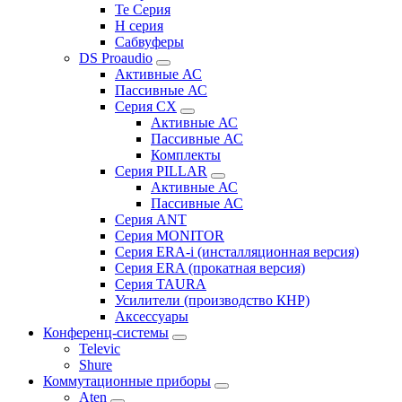
Te Серия
H серия
Сабвуферы
DS Proaudio
Активные АС
Пассивные АС
Серия CX
Активные АС
Пассивные АС
Комплекты
Серия PILLAR
Активные АС
Пассивные АС
Серия ANT
Серия MONITOR
Серия ERA-i (инсталляционная версия)
Серия ERA (прокатная версия)
Серия TAURA
Усилители (производство КНР)
Аксессуары
Конференц-системы
Televic
Shure
Коммутационные приборы
Aten