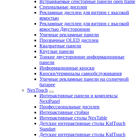
Встраиваемые сенсторные панели open frame
Специальные дисплеи
Рекламные дисплеи для витрин с высокой
яркостью
Рекламные дисплеи для витрин с высокой
яркостью Двусторонние
Уличные рекламные панели
Прозрачные OLED дисплеи
Квадратные панели
Круглые панели
Тонкие двусторонние информационные
панели
Информационные киоски
Киоски/терминалы самообслуживания
Уличные рекламные панели на солнечной
батарее
NexTouch
Интерактивные панели и комплексы
NextPanel
Профессиональные дисплеи
Интерактивные стойки
Интерактивные столы NexTable
Детские интерактивные столы KidTouch
Standart
Детские интерактивные столы KidTouch