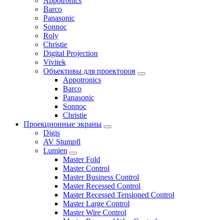
Appotronics
Barco
Panasonic
Sonnoc
Roly
Christie
Digital Projection
Vivitek
Объективы для проекторов
Appotronics
Barco
Panasonic
Sonnoc
Сhristie
Проекционные экраны
Digis
AV Stumpfl
Lumien
Master Fold
Master Control
Master Business Control
Master Recessed Control
Master Recessed Tensioned Control
Master Large Control
Master Wire Control