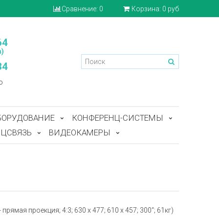
Сравнение:
0
Корзина:
0 руб
64
)
84
o
БОРУДОВАНИЕ
КОНФЕРЕНЦ-СИСТЕМЫ
ЦСВЯЗЬ
ВИДЕОКАМЕРЫ
рямая проекция; 4:3; 630 x 477; 610 x 457; 300“; 61кг)