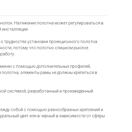
 кнопок. Натяжение полотна может регулироваться в
й инсталляции.
т о трудностях установки проекционного полотна
ности, потому что полотно слишком рыхлое.
работу.
 изменен с помощью дополнительных профилей,
ия полотна, элементы рамы не должны крепиться в
ной системой, разработанный и произведенный
между собой с помощью разнообразных креплений и
туральный цвет или в черный в зависимости от сферы