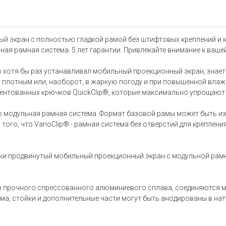
ный экран с полностью гладкой рамой без штифтовых креплений и
ая рамная система. 5 лет гарантии. Привлекайте внимание к ваше
кто хотя бы раз устанавливал мобильный проекционный экран, знае
 плотным или, наоборот, в жаркую погоду и при повышенной влаж
атентованных крючков QuickClip®, которые максимально упрощают 
 это модульная рамная система. Формат базовой рамы может быть
 того, что VarioClip® - рамная система без отверстий для креплен
ески продвинутый мобильный проекционный экран с модульной рам
з прочного спрессованного алюминиевого сплава, соединяются 
ама, стойки и дополнительные части могут быть анодированы в на