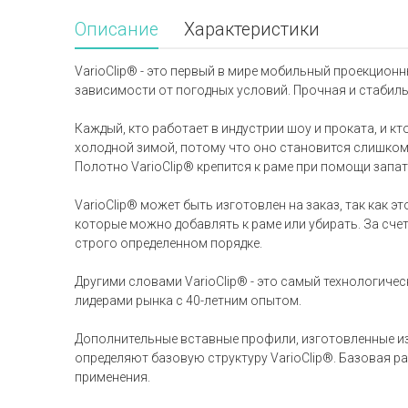
Описание
Характеристики
VarioClip® - это первый в мире мобильный проекцион
зависимости от погодных условий. Прочная и стабильн
Каждый, кто работает в индустрии шоу и проката, и 
холодной зимой, потому что оно становится слишком
Полотно VarioClip® крепится к раме при помощи зап
VarioClip® может быть изготовлен на заказ, так как
которые можно добавлять к раме или убирать. За счет
строго определенном порядке.
Другими словами VarioClip® - это самый технологич
лидерами рынка с 40-летним опытом.
Дополнительные вставные профили, изготовленные и
определяют базовую структуру VarioClip®. Базовая р
применения.