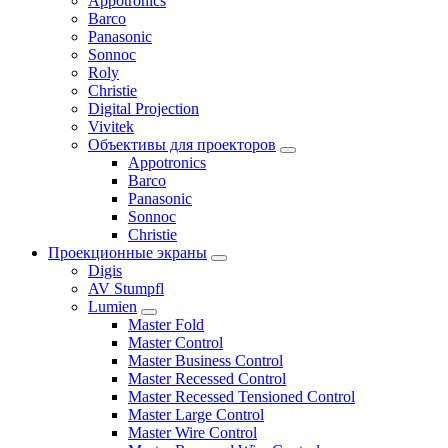
Appotronics
Barco
Panasonic
Sonnoc
Roly
Christie
Digital Projection
Vivitek
Объективы для проекторов
Appotronics
Barco
Panasonic
Sonnoc
Сhristie
Проекционные экраны
Digis
AV Stumpfl
Lumien
Master Fold
Master Control
Master Business Control
Master Recessed Control
Master Recessed Tensioned Control
Master Large Control
Master Wire Control