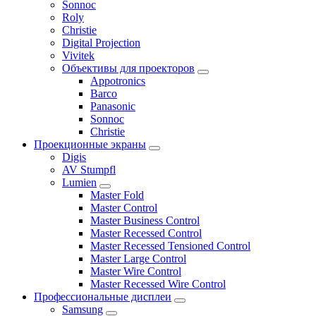
Sonnoc
Roly
Christie
Digital Projection
Vivitek
Объективы для проекторов
Appotronics
Barco
Panasonic
Sonnoc
Сhristie
Проекционные экраны
Digis
AV Stumpfl
Lumien
Master Fold
Master Control
Master Business Control
Master Recessed Control
Master Recessed Tensioned Control
Master Large Control
Master Wire Control
Master Recessed Wire Control
Профессиональные дисплеи
Samsung