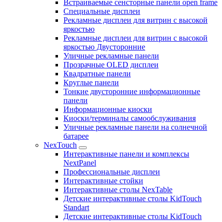
Встраиваемые сенсторные панели open frame
Специальные дисплеи
Рекламные дисплеи для витрин с высокой
яркостью
Рекламные дисплеи для витрин с высокой
яркостью Двусторонние
Уличные рекламные панели
Прозрачные OLED дисплеи
Квадратные панели
Круглые панели
Тонкие двусторонние информационные
панели
Информационные киоски
Киоски/терминалы самообслуживания
Уличные рекламные панели на солнечной
батарее
NexTouch
Интерактивные панели и комплексы
NextPanel
Профессиональные дисплеи
Интерактивные стойки
Интерактивные столы NexTable
Детские интерактивные столы KidTouch
Standart
Детские интерактивные столы KidTouch