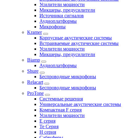
Усилители мощности
Микшеры, предусилители
Источники сигналов
Аудиоплатформы
Микрофоны
Kramer
Корпусные акустические системы
Встраиваемые акустические системы
Усилители мощности
Микшеры, предусилители
Biamp
Аудиоплатформы
Shure
Беспроводные микрофоны
Relacart
Беспроводные микрофоны
ProTone
Системные решения
Универсальные акустические системы
Компактная F серия
Усилители мощности
E серия
Te Серия
H серия
Сабвуферы