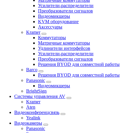
Матричные коммутаторы
Усилители-распределители
Преобразователи сигналов
Видеомикшеры
KVM оборудование
Аксессуары
Kramer
Коммутаторы
Матричные коммутаторы
Удлинители интерфейсов
Усилители-распределители
Преобразователи сигналов
Решения BYOD для совместной работы
Barco
Решения BYOD для совместной работы
Panasonic
Видеомикшеры
BrightSign
Системы управления AV
Kramer
Aten
Видеоконференцсвязь
Yealink
Видеокамеры
Panasonic