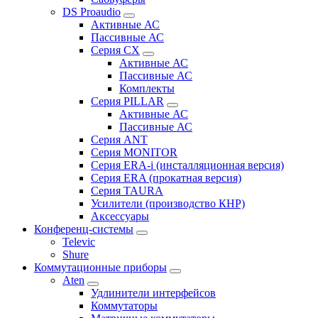
DS Proaudio
Активные АС
Пассивные АС
Серия CX
Активные АС
Пассивные АС
Комплекты
Серия PILLAR
Активные АС
Пассивные АС
Серия ANT
Серия MONITOR
Серия ERA-i (инсталляционная версия)
Серия ERA (прокатная версия)
Серия TAURA
Усилители (производство КНР)
Аксессуары
Конференц-системы
Televic
Shure
Коммутационные приборы
Aten
Удлинители интерфейсов
Коммутаторы