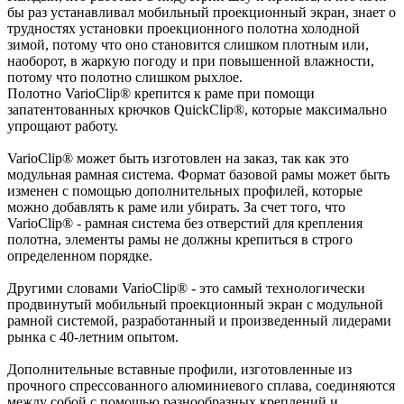
бы раз устанавливал мобильный проекционный экран, знает о
трудностях установки проекционного полотна холодной
зимой, потому что оно становится слишком плотным или,
наоборот, в жаркую погоду и при повышенной влажности,
потому что полотно слишком рыхлое.
Полотно VarioClip® крепится к раме при помощи
запатентованных крючков QuickClip®, которые максимально
упрощают работу.
VarioClip® может быть изготовлен на заказ, так как это
модульная рамная система. Формат базовой рамы может быть
изменен с помощью дополнительных профилей, которые
можно добавлять к раме или убирать. За счет того, что
VarioClip® - рамная система без отверстий для крепления
полотна, элементы рамы не должны крепиться в строго
определенном порядке.
Другими словами VarioClip® - это самый технологически
продвинутый мобильный проекционный экран с модульной
рамной системой, разработанный и произведенный лидерами
рынка с 40-летним опытом.
Дополнительные вставные профили, изготовленные из
прочного спрессованного алюминиевого сплава, соединяются
между собой с помощью разнообразных креплений и