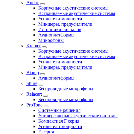
Audac
Корпусные акустические системы
Встраиваемые акустические системы
Усилители мощности
Микшеры, предусилители
Источники сигналов
Аудиоплатформы
Микрофоны
Kramer
Корпусные акустические системы
Встраиваемые акустические системы
Усилители мощности
Микшеры, предусилители
Biamp
Аудиоплатформы
Shure
Беспроводные микрофоны
Relacart
Беспроводные микрофоны
ProTone
Системные решения
Универсальные акустические системы
Компактная F серия
Усилители мощности
E серия