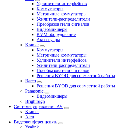
Удлинители интерфейсов
Коммутаторы
Матричные коммутаторы
Усилители-распределители
Преобразователи сигналов
Видеомикшеры
KVM оборудование
Аксессуары
Kramer
Коммутаторы
Матричные коммутаторы
Удлинители интерфейсов
Усилители-распределители
Преобразователи сигналов
Решения BYOD для совместной работы
Barco
Решения BYOD для совместной работы
Panasonic
Видеомикшеры
BrightSign
Системы управления AV
Kramer
Aten
Видеоконференцсвязь
Yealink