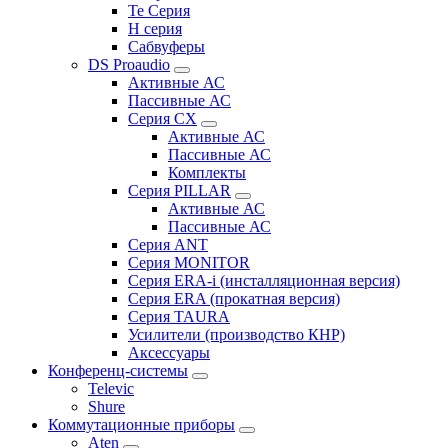
Te Серия
H серия
Сабвуферы
DS Proaudio
Активные АС
Пассивные АС
Серия CX
Активные АС
Пассивные АС
Комплекты
Серия PILLAR
Активные АС
Пассивные АС
Серия ANT
Серия MONITOR
Серия ERA-i (инсталляционная версия)
Серия ERA (прокатная версия)
Серия TAURA
Усилители (производство КНР)
Аксессуары
Конференц-системы
Televic
Shure
Коммутационные приборы
Aten