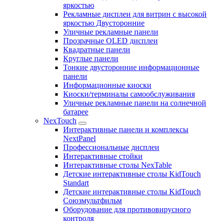
яркостью
Рекламные дисплеи для витрин с высокой
яркостью Двусторонние
Уличные рекламные панели
Прозрачные OLED дисплеи
Квадратные панели
Круглые панели
Тонкие двусторонние информационные
панели
Информационные киоски
Киоски/терминалы самообслуживания
Уличные рекламные панели на солнечной
батарее
NexTouch
Интерактивные панели и комплексы
NextPanel
Профессиональные дисплеи
Интерактивные стойки
Интерактивные столы NexTable
Детские интерактивные столы KidTouch
Standart
Детские интерактивные столы KidTouch
Союзмультфильм
Оборудование для противовирусного
контроля