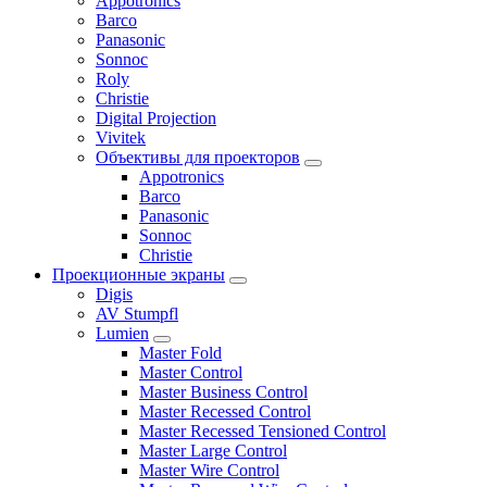
Appotronics
Barco
Panasonic
Sonnoc
Roly
Christie
Digital Projection
Vivitek
Объективы для проекторов
Appotronics
Barco
Panasonic
Sonnoc
Сhristie
Проекционные экраны
Digis
AV Stumpfl
Lumien
Master Fold
Master Control
Master Business Control
Master Recessed Control
Master Recessed Tensioned Control
Master Large Control
Master Wire Control