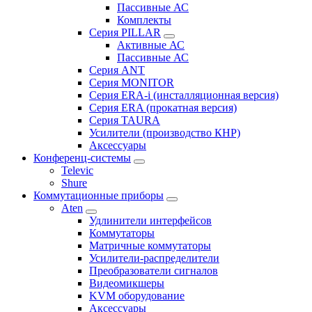
Пассивные АС
Комплекты
Серия PILLAR
Активные АС
Пассивные АС
Серия ANT
Серия MONITOR
Серия ERA-i (инсталляционная версия)
Серия ERA (прокатная версия)
Серия TAURA
Усилители (производство КНР)
Аксессуары
Конференц-системы
Televic
Shure
Коммутационные приборы
Aten
Удлинители интерфейсов
Коммутаторы
Матричные коммутаторы
Усилители-распределители
Преобразователи сигналов
Видеомикшеры
KVM оборудование
Аксессуары