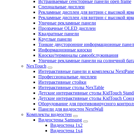
Встраиваемые сенсторные панели open frame
Специальные дисплеи
Рекламные дисплеи для витрин с высокой ярк
Рекламные дисплеи для витрин с высокой яр
Уличные рекламные панели
Прозрачные OLED дисплеи
Квадратные панели
Круглые панели
Тонкие двусторонние информационные пане
Информационные киоски
Киоски/терминалы самообслуживания
Уличные рекламные панели на солнечной бат
NexTouch
Интерактивные панели и комплексы NextPane
Профессиональные дисплеи
Интерактивные стойки
Интерактивные столы NexTable
Детские интерактивные столы KidTouch Stand
Детские интерактивные столы KidTouch Сою
Оборудование для противовирусного контрол
Панели для видеостен NextWall
Комплекты видеостен
Видеостены Samsung
Видеостена 1x2
Видеостена 1x4