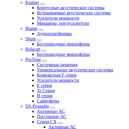
Kramer
Корпусные акустические системы
Встраиваемые акустические системы
Усилители мощности
Микшеры, предусилители
Biamp
Аудиоплатформы
Shure
Беспроводные микрофоны
Relacart
Беспроводные микрофоны
ProTone
Системные решения
Универсальные акустические системы
Компактная F серия
Усилители мощности
E серия
Te Серия
H серия
Сабвуферы
DS Proaudio
Активные АС
Пассивные АС
Серия CX
Активные АС