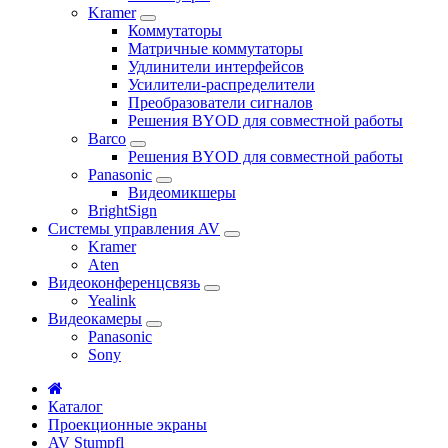
Kramer
Коммутаторы
Матричные коммутаторы
Удлинители интерфейсов
Усилители-распределители
Преобразователи сигналов
Решения BYOD для совместной работы
Barco
Решения BYOD для совместной работы
Panasonic
Видеомикшеры
BrightSign
Системы управления AV
Kramer
Aten
Видеоконференцсвязь
Yealink
Видеокамеры
Panasonic
Sony
Каталог
Проекционные экраны
AV Stumpfl