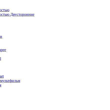
остью
костью Двусторонние
ли
арее
l
art
змультфильм
я