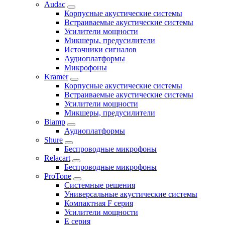
Audac
Корпусные акустические системы
Встраиваемые акустические системы
Усилители мощности
Микшеры, предусилители
Источники сигналов
Аудиоплатформы
Микрофоны
Kramer
Корпусные акустические системы
Встраиваемые акустические системы
Усилители мощности
Микшеры, предусилители
Biamp
Аудиоплатформы
Shure
Беспроводные микрофоны
Relacart
Беспроводные микрофоны
ProTone
Системные решения
Универсальные акустические системы
Компактная F серия
Усилители мощности
E серия