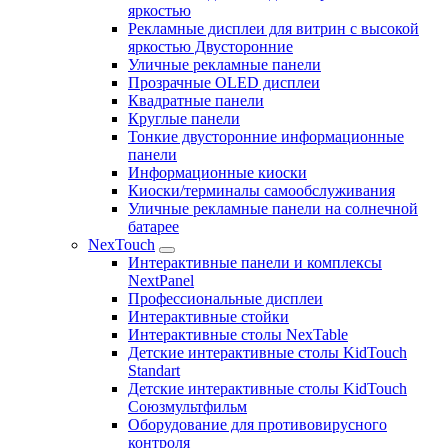
яркостью
Рекламные дисплеи для витрин с высокой
яркостью Двусторонние
Уличные рекламные панели
Прозрачные OLED дисплеи
Квадратные панели
Круглые панели
Тонкие двусторонние информационные
панели
Информационные киоски
Киоски/терминалы самообслуживания
Уличные рекламные панели на солнечной
батарее
NexTouch
Интерактивные панели и комплексы
NextPanel
Профессиональные дисплеи
Интерактивные стойки
Интерактивные столы NexTable
Детские интерактивные столы KidTouch
Standart
Детские интерактивные столы KidTouch
Союзмультфильм
Оборудование для противовирусного
контроля