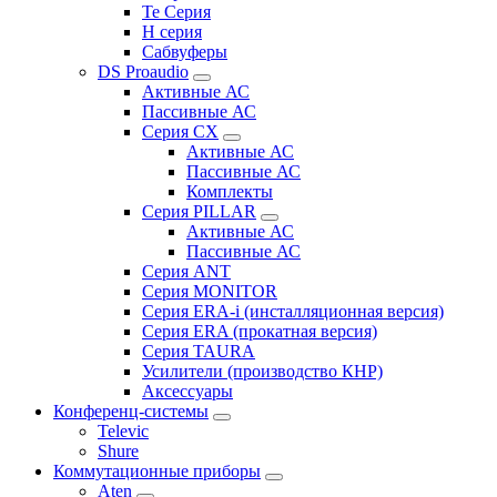
Te Серия
H серия
Сабвуферы
DS Proaudio
Активные АС
Пассивные АС
Серия CX
Активные АС
Пассивные АС
Комплекты
Серия PILLAR
Активные АС
Пассивные АС
Серия ANT
Серия MONITOR
Серия ERA-i (инсталляционная версия)
Серия ERA (прокатная версия)
Серия TAURA
Усилители (производство КНР)
Аксессуары
Конференц-системы
Televic
Shure
Коммутационные приборы
Aten