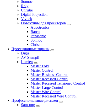
Sonnoc
Roly
Christie
Digital Projection
Vivitek
Объективы для проекторов
Appotronics
Barco
Panasonic
Sonnoc
Сhristie
Проекционные экраны
Digis
AV Stumpfl
Lumien
Master Fold
Master Control
Master Business Control
Master Recessed Control
Master Recessed Tensioned Control
Master Large Control
Master Wire Control
Master Recessed Wire Control
Профессиональные дисплеи
Samsung