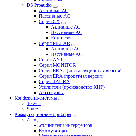
DS Proaudio
Активные АС
Пассивные АС
Серия CX
Активные АС
Пассивные АС
Комплекты
Серия PILLAR
Активные АС
Пассивные АС
Серия ANT
Серия MONITOR
Серия ERA-i (инсталляционная версия)
Серия ERA (прокатная версия)
Серия TAURA
Усилители (производство КНР)
Аксессуары
Конференц-системы
Televic
Shure
Коммутационные приборы
Aten
Удлинители интерфейсов
Коммутаторы