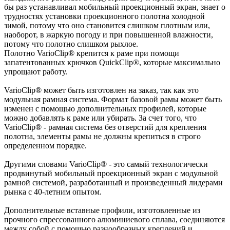
бы раз устанавливал мобильный проекционный экран, знает о
трудностях установки проекционного полотна холодной
зимой, потому что оно становится слишком плотным или,
наоборот, в жаркую погоду и при повышенной влажности,
потому что полотно слишком рыхлое.
Полотно VarioClip® крепится к раме при помощи
запатентованных крючков QuickClip®, которые максимально
упрощают работу.
VarioClip® может быть изготовлен на заказ, так как это
модульная рамная система. Формат базовой рамы может быть
изменен с помощью дополнительных профилей, которые
можно добавлять к раме или убирать. За счет того, что
VarioClip® - рамная система без отверстий для крепления
полотна, элементы рамы не должны крепиться в строго
определенном порядке.
Другими словами VarioClip® - это самый технологически
продвинутый мобильный проекционный экран с модульной
рамной системой, разработанный и произведенный лидерами
рынка с 40-летним опытом.
Дополнительные вставные профили, изготовленные из
прочного спрессованного алюминиевого сплава, соединяются
между собой с помощью разнообразных креплений и