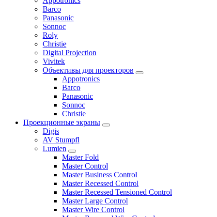
Appotronics
Barco
Panasonic
Sonnoc
Roly
Christie
Digital Projection
Vivitek
Объективы для проекторов
Appotronics
Barco
Panasonic
Sonnoc
Сhristie
Проекционные экраны
Digis
AV Stumpfl
Lumien
Master Fold
Master Control
Master Business Control
Master Recessed Control
Master Recessed Tensioned Control
Master Large Control
Master Wire Control