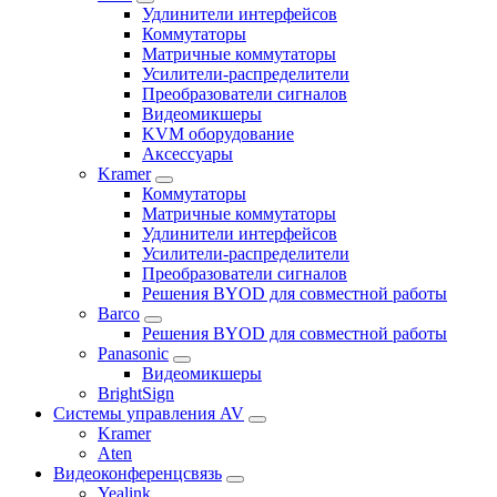
Удлинители интерфейсов
Коммутаторы
Матричные коммутаторы
Усилители-распределители
Преобразователи сигналов
Видеомикшеры
KVM оборудование
Аксессуары
Kramer
Коммутаторы
Матричные коммутаторы
Удлинители интерфейсов
Усилители-распределители
Преобразователи сигналов
Решения BYOD для совместной работы
Barco
Решения BYOD для совместной работы
Panasonic
Видеомикшеры
BrightSign
Системы управления AV
Kramer
Aten
Видеоконференцсвязь
Yealink