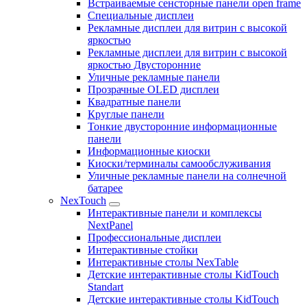
Встраиваемые сенсторные панели open frame
Специальные дисплеи
Рекламные дисплеи для витрин с высокой
яркостью
Рекламные дисплеи для витрин с высокой
яркостью Двусторонние
Уличные рекламные панели
Прозрачные OLED дисплеи
Квадратные панели
Круглые панели
Тонкие двусторонние информационные
панели
Информационные киоски
Киоски/терминалы самообслуживания
Уличные рекламные панели на солнечной
батарее
NexTouch
Интерактивные панели и комплексы
NextPanel
Профессиональные дисплеи
Интерактивные стойки
Интерактивные столы NexTable
Детские интерактивные столы KidTouch
Standart
Детские интерактивные столы KidTouch