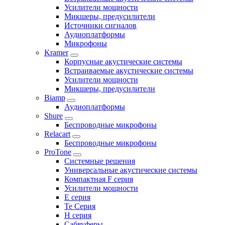
Усилители мощности
Микшеры, предусилители
Источники сигналов
Аудиоплатформы
Микрофоны
Kramer
Корпусные акустические системы
Встраиваемые акустические системы
Усилители мощности
Микшеры, предусилители
Biamp
Аудиоплатформы
Shure
Беспроводные микрофоны
Relacart
Беспроводные микрофоны
ProTone
Системные решения
Универсальные акустические системы
Компактная F серия
Усилители мощности
E серия
Te Серия
H серия
Сабвуферы