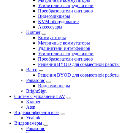
Матричные коммутаторы
Усилители-распределители
Преобразователи сигналов
Видеомикшеры
KVM оборудование
Аксессуары
Kramer
Коммутаторы
Матричные коммутаторы
Удлинители интерфейсов
Усилители-распределители
Преобразователи сигналов
Решения BYOD для совместной работы
Barco
Решения BYOD для совместной работы
Panasonic
Видеомикшеры
BrightSign
Системы управления AV
Kramer
Aten
Видеоконференцсвязь
Yealink
Видеокамеры
Panasonic