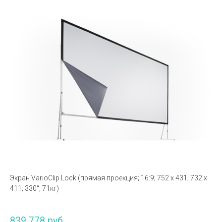
Экран VarioClip Lock (прямая проекция; 16:9; 752 x 431; 732 x
411; 330“; 71кг)
839 778 руб