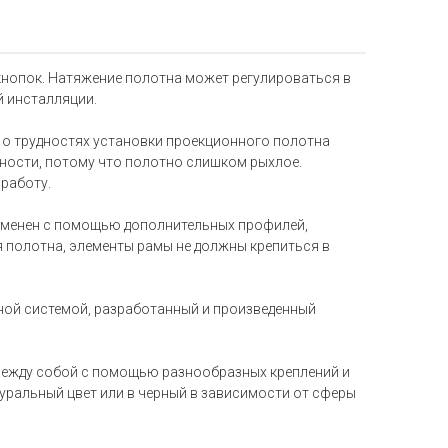
 кнопок. Натяжение полотна может регулироваться в
й инсталляции.
т о трудностях установки проекционного полотна
ности, потому что полотно слишком рыхлое.
работу.
 изменен с помощью дополнительных профилей,
ия полотна, элементы рамы не должны крепиться в
ной системой, разработанный и произведенный
между собой с помощью разнообразных креплений и
туральный цвет или в черный в зависимости от сферы