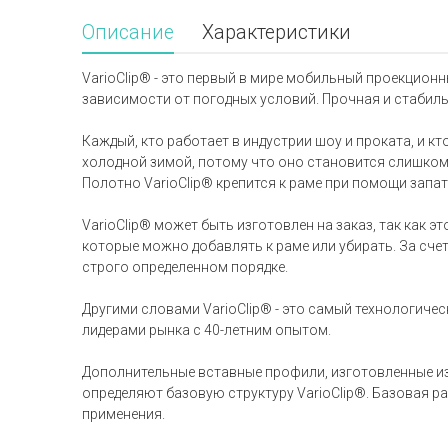
Описание
Характеристики
VarioClip® - это первый в мире мобильный проекцион
зависимости от погодных условий. Прочная и стабильн
Каждый, кто работает в индустрии шоу и проката, и 
холодной зимой, потому что оно становится слишком
Полотно VarioClip® крепится к раме при помощи зап
VarioClip® может быть изготовлен на заказ, так как
которые можно добавлять к раме или убирать. За счет
строго определенном порядке.
Другими словами VarioClip® - это самый технологич
лидерами рынка с 40-летним опытом.
Дополнительные вставные профили, изготовленные и
определяют базовую структуру VarioClip®. Базовая р
применения.