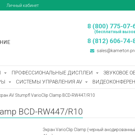
ы
Личный кабинет
8 (800) 775-07-
(бесплатный вызов
8 (812) 606-74-
sales@kamerton.pr
Ы
ПРОФЕССИОНАЛЬНЫЕ ДИСПЛЕИ
ЗВУКОВОЕ О
РЫ
СИСТЕМЫ УПРАВЛЕНИЯ AV
ВИДЕОКОНФЕРЕН
кран AV Stumpfl VarioClip Clamp BCD-RW447/R10
 Clamp BCD-RW447/R10
Экран VarioClip Clamp (черный анодированный -