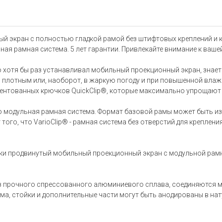
ный экран с полностью гладкой рамой без штифтовых креплений и
ая рамная система. 5 лет гарантии. Привлекайте внимание к ваше
кто хотя бы раз устанавливал мобильный проекционный экран, знае
 плотным или, наоборот, в жаркую погоду и при повышенной влаж
атентованных крючков QuickClip®, которые максимально упрощают 
 это модульная рамная система. Формат базовой рамы может быть
 того, что VarioClip® - рамная система без отверстий для креплен
ески продвинутый мобильный проекционный экран с модульной рам
з прочного спрессованного алюминиевого сплава, соединяются 
ама, стойки и дополнительные части могут быть анодированы в на