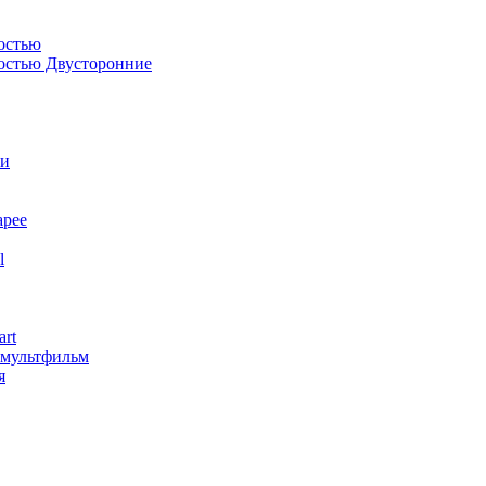
остью
костью Двусторонние
ли
арее
l
art
змультфильм
я