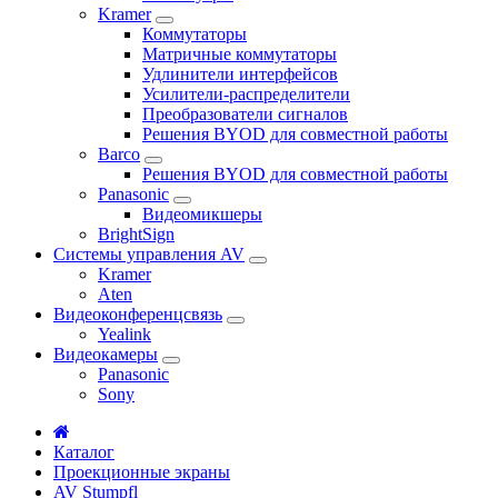
Kramer
Коммутаторы
Матричные коммутаторы
Удлинители интерфейсов
Усилители-распределители
Преобразователи сигналов
Решения BYOD для совместной работы
Barco
Решения BYOD для совместной работы
Panasonic
Видеомикшеры
BrightSign
Системы управления AV
Kramer
Aten
Видеоконференцсвязь
Yealink
Видеокамеры
Panasonic
Sony
Каталог
Проекционные экраны
AV Stumpfl