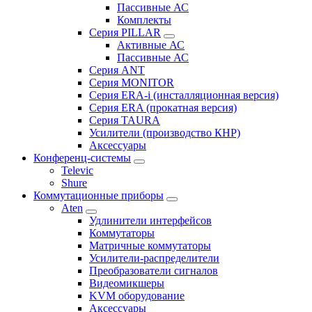
Пассивные АС
Комплекты
Серия PILLAR
Активные АС
Пассивные АС
Серия ANT
Серия MONITOR
Серия ERA-i (инсталляционная версия)
Серия ERA (прокатная версия)
Серия TAURA
Усилители (производство КНР)
Аксессуары
Конференц-системы
Televic
Shure
Коммутационные приборы
Aten
Удлинители интерфейсов
Коммутаторы
Матричные коммутаторы
Усилители-распределители
Преобразователи сигналов
Видеомикшеры
KVM оборудование
Аксессуары