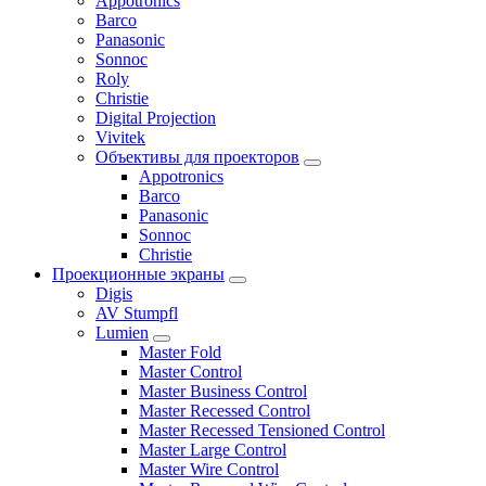
Appotronics
Barco
Panasonic
Sonnoc
Roly
Christie
Digital Projection
Vivitek
Объективы для проекторов
Appotronics
Barco
Panasonic
Sonnoc
Сhristie
Проекционные экраны
Digis
AV Stumpfl
Lumien
Master Fold
Master Control
Master Business Control
Master Recessed Control
Master Recessed Tensioned Control
Master Large Control
Master Wire Control