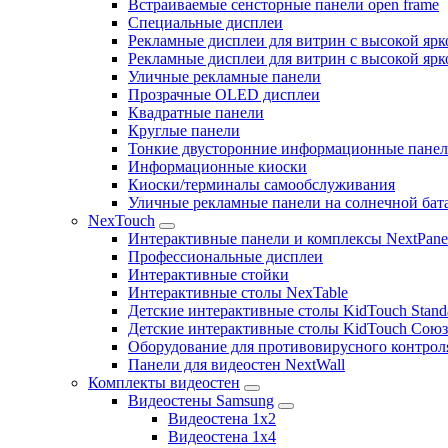
Встраиваемые сенсторные панели open frame
Специальные дисплеи
Рекламные дисплеи для витрин с высокой ярк
Рекламные дисплеи для витрин с высокой яр
Уличные рекламные панели
Прозрачные OLED дисплеи
Квадратные панели
Круглые панели
Тонкие двусторонние информационные пане
Информационные киоски
Киоски/терминалы самообслуживания
Уличные рекламные панели на солнечной бат
NexTouch
Интерактивные панели и комплексы NextPane
Профессиональные дисплеи
Интерактивные стойки
Интерактивные столы NexTable
Детские интерактивные столы KidTouch Stand
Детские интерактивные столы KidTouch Сою
Оборудование для противовирусного контрол
Панели для видеостен NextWall
Комплекты видеостен
Видеостены Samsung
Видеостена 1x2
Видеостена 1x4