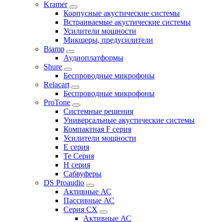
Kramer
Корпусные акустические системы
Встраиваемые акустические системы
Усилители мощности
Микшеры, предусилители
Biamp
Аудиоплатформы
Shure
Беспроводные микрофоны
Relacart
Беспроводные микрофоны
ProTone
Системные решения
Универсальные акустические системы
Компактная F серия
Усилители мощности
E серия
Te Серия
H серия
Сабвуферы
DS Proaudio
Активные АС
Пассивные АС
Серия CX
Активные АС