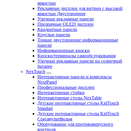
яркостью
Рекламные дисплеи для витрин с высокой
яркостью Двусторонние
Уличные рекламные панели
Прозрачные OLED дисплеи
Квадратные панели
Круглые панели
Тонкие двусторонние информационные
панели
Информационные киоски
Киоски/терминалы самообслуживания
Уличные рекламные панели на солнечной
батарее
NexTouch
Интерактивные панели и комплексы
NextPanel
Профессиональные дисплеи
Интерактивные стойки
Интерактивные столы NexTable
Детские интерактивные столы KidTouch
Standart
Детские интерактивные столы KidTouch
Союзмультфильм
Оборудование для противовирусного
контроля