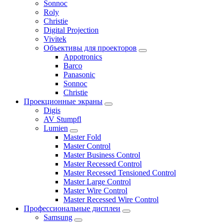
Sonnoc
Roly
Christie
Digital Projection
Vivitek
Объективы для проекторов
Appotronics
Barco
Panasonic
Sonnoc
Сhristie
Проекционные экраны
Digis
AV Stumpfl
Lumien
Master Fold
Master Control
Master Business Control
Master Recessed Control
Master Recessed Tensioned Control
Master Large Control
Master Wire Control
Master Recessed Wire Control
Профессиональные дисплеи
Samsung