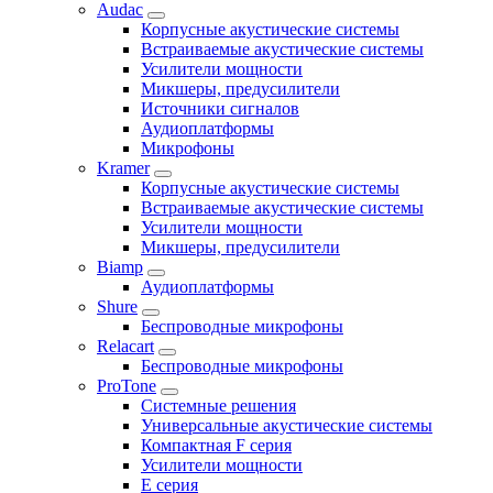
Audac
Корпусные акустические системы
Встраиваемые акустические системы
Усилители мощности
Микшеры, предусилители
Источники сигналов
Аудиоплатформы
Микрофоны
Kramer
Корпусные акустические системы
Встраиваемые акустические системы
Усилители мощности
Микшеры, предусилители
Biamp
Аудиоплатформы
Shure
Беспроводные микрофоны
Relacart
Беспроводные микрофоны
ProTone
Системные решения
Универсальные акустические системы
Компактная F серия
Усилители мощности
E серия