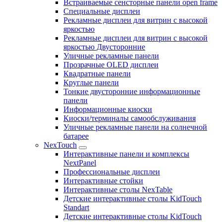
Встраиваемые сенсторные панели open frame
Специальные дисплеи
Рекламные дисплеи для витрин с высокой
яркостью
Рекламные дисплеи для витрин с высокой
яркостью Двусторонние
Уличные рекламные панели
Прозрачные OLED дисплеи
Квадратные панели
Круглые панели
Тонкие двусторонние информационные
панели
Информационные киоски
Киоски/терминалы самообслуживания
Уличные рекламные панели на солнечной
батарее
NexTouch
Интерактивные панели и комплексы
NextPanel
Профессиональные дисплеи
Интерактивные стойки
Интерактивные столы NexTable
Детские интерактивные столы KidTouch
Standart
Детские интерактивные столы KidTouch