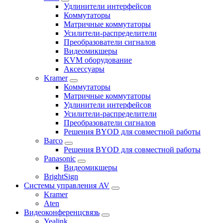
Удлинители интерфейсов
Коммутаторы
Матричные коммутаторы
Усилители-распределители
Преобразователи сигналов
Видеомикшеры
KVM оборудование
Аксессуары
Kramer
Коммутаторы
Матричные коммутаторы
Удлинители интерфейсов
Усилители-распределители
Преобразователи сигналов
Решения BYOD для совместной работы
Barco
Решения BYOD для совместной работы
Panasonic
Видеомикшеры
BrightSign
Системы управления AV
Kramer
Aten
Видеоконференцсвязь
Yealink