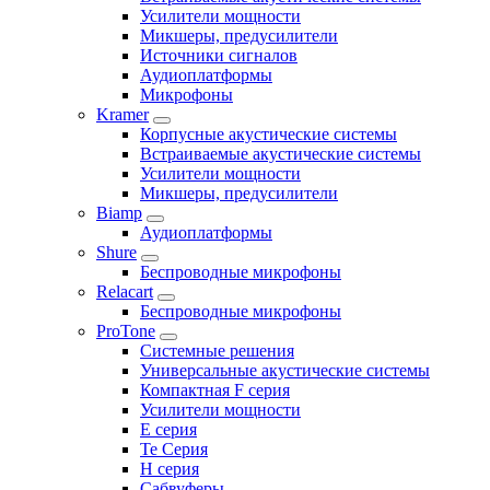
Усилители мощности
Микшеры, предусилители
Источники сигналов
Аудиоплатформы
Микрофоны
Kramer
Корпусные акустические системы
Встраиваемые акустические системы
Усилители мощности
Микшеры, предусилители
Biamp
Аудиоплатформы
Shure
Беспроводные микрофоны
Relacart
Беспроводные микрофоны
ProTone
Системные решения
Универсальные акустические системы
Компактная F серия
Усилители мощности
E серия
Te Серия
H серия
Сабвуферы