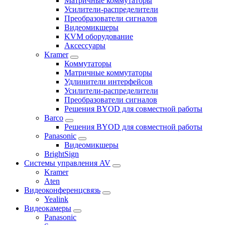
Матричные коммутаторы
Усилители-распределители
Преобразователи сигналов
Видеомикшеры
KVM оборудование
Аксессуары
Kramer
Коммутаторы
Матричные коммутаторы
Удлинители интерфейсов
Усилители-распределители
Преобразователи сигналов
Решения BYOD для совместной работы
Barco
Решения BYOD для совместной работы
Panasonic
Видеомикшеры
BrightSign
Системы управления AV
Kramer
Aten
Видеоконференцсвязь
Yealink
Видеокамеры
Panasonic