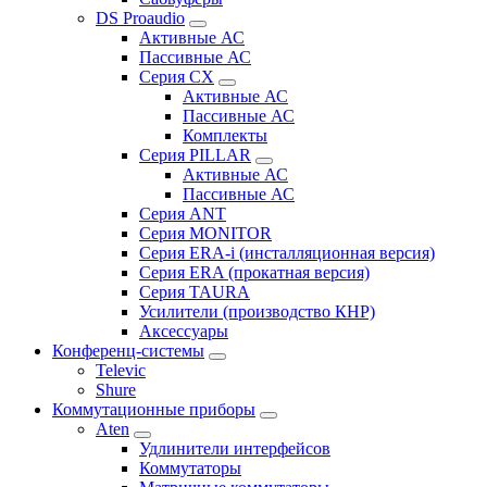
DS Proaudio
Активные АС
Пассивные АС
Серия CX
Активные АС
Пассивные АС
Комплекты
Серия PILLAR
Активные АС
Пассивные АС
Серия ANT
Серия MONITOR
Серия ERA-i (инсталляционная версия)
Серия ERA (прокатная версия)
Серия TAURA
Усилители (производство КНР)
Аксессуары
Конференц-системы
Televic
Shure
Коммутационные приборы
Aten
Удлинители интерфейсов
Коммутаторы