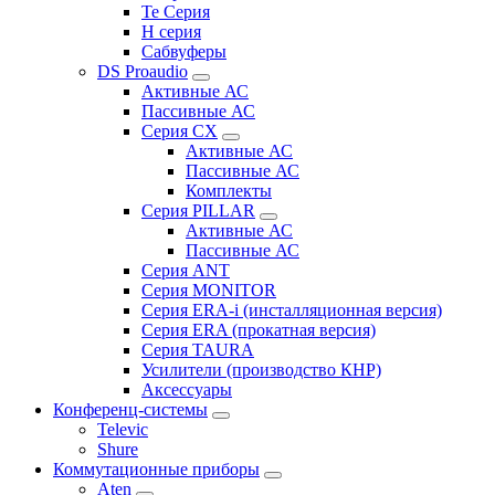
Te Серия
H серия
Сабвуферы
DS Proaudio
Активные АС
Пассивные АС
Серия CX
Активные АС
Пассивные АС
Комплекты
Серия PILLAR
Активные АС
Пассивные АС
Серия ANT
Серия MONITOR
Серия ERA-i (инсталляционная версия)
Серия ERA (прокатная версия)
Серия TAURA
Усилители (производство КНР)
Аксессуары
Конференц-системы
Televic
Shure
Коммутационные приборы
Aten