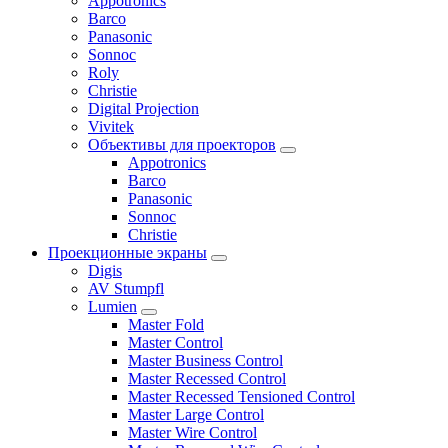
Appotronics
Barco
Panasonic
Sonnoc
Roly
Christie
Digital Projection
Vivitek
Объективы для проекторов
Appotronics
Barco
Panasonic
Sonnoc
Сhristie
Проекционные экраны
Digis
AV Stumpfl
Lumien
Master Fold
Master Control
Master Business Control
Master Recessed Control
Master Recessed Tensioned Control
Master Large Control
Master Wire Control