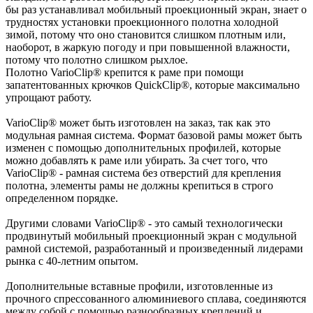
бы раз устанавливал мобильный проекционный экран, знает о
трудностях установки проекционного полотна холодной
зимой, потому что оно становится слишком плотным или,
наоборот, в жаркую погоду и при повышенной влажности,
потому что полотно слишком рыхлое.
Полотно VarioClip® крепится к раме при помощи
запатентованных крючков QuickClip®, которые максимально
упрощают работу.
VarioClip® может быть изготовлен на заказ, так как это
модульная рамная система. Формат базовой рамы может быть
изменен с помощью дополнительных профилей, которые
можно добавлять к раме или убирать. За счет того, что
VarioClip® - рамная система без отверстий для крепления
полотна, элементы рамы не должны крепиться в строго
определенном порядке.
Другими словами VarioClip® - это самый технологически
продвинутый мобильный проекционный экран с модульной
рамной системой, разработанный и произведенный лидерами
рынка с 40-летним опытом.
Дополнительные вставные профили, изготовленные из
прочного спрессованного алюминиевого сплава, соединяются
между собой с помощью разнообразных креплений и