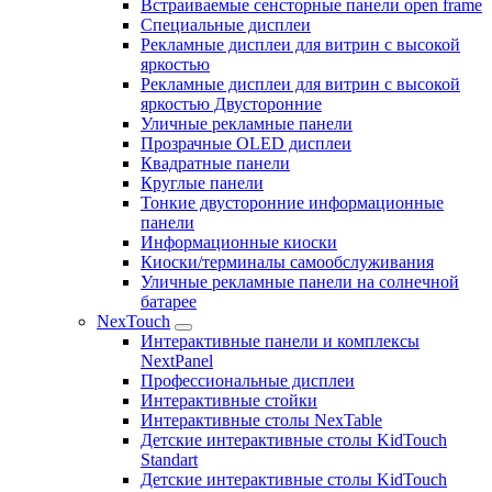
Встраиваемые сенсторные панели open frame
Специальные дисплеи
Рекламные дисплеи для витрин с высокой
яркостью
Рекламные дисплеи для витрин с высокой
яркостью Двусторонние
Уличные рекламные панели
Прозрачные OLED дисплеи
Квадратные панели
Круглые панели
Тонкие двусторонние информационные
панели
Информационные киоски
Киоски/терминалы самообслуживания
Уличные рекламные панели на солнечной
батарее
NexTouch
Интерактивные панели и комплексы
NextPanel
Профессиональные дисплеи
Интерактивные стойки
Интерактивные столы NexTable
Детские интерактивные столы KidTouch
Standart
Детские интерактивные столы KidTouch