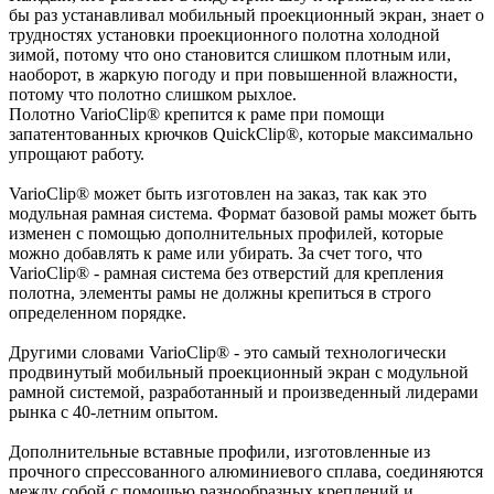
бы раз устанавливал мобильный проекционный экран, знает о
трудностях установки проекционного полотна холодной
зимой, потому что оно становится слишком плотным или,
наоборот, в жаркую погоду и при повышенной влажности,
потому что полотно слишком рыхлое.
Полотно VarioClip® крепится к раме при помощи
запатентованных крючков QuickClip®, которые максимально
упрощают работу.
VarioClip® может быть изготовлен на заказ, так как это
модульная рамная система. Формат базовой рамы может быть
изменен с помощью дополнительных профилей, которые
можно добавлять к раме или убирать. За счет того, что
VarioClip® - рамная система без отверстий для крепления
полотна, элементы рамы не должны крепиться в строго
определенном порядке.
Другими словами VarioClip® - это самый технологически
продвинутый мобильный проекционный экран с модульной
рамной системой, разработанный и произведенный лидерами
рынка с 40-летним опытом.
Дополнительные вставные профили, изготовленные из
прочного спрессованного алюминиевого сплава, соединяются
между собой с помощью разнообразных креплений и