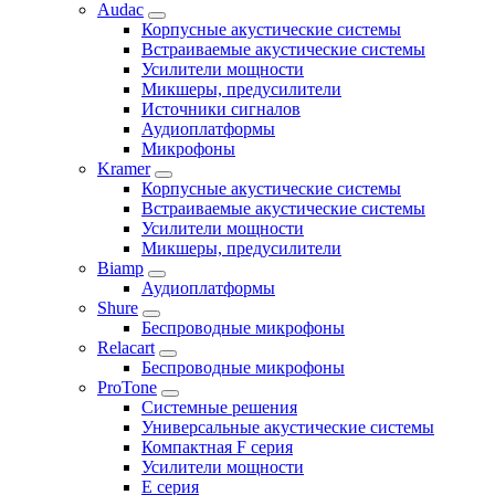
Audac
Корпусные акустические системы
Встраиваемые акустические системы
Усилители мощности
Микшеры, предусилители
Источники сигналов
Аудиоплатформы
Микрофоны
Kramer
Корпусные акустические системы
Встраиваемые акустические системы
Усилители мощности
Микшеры, предусилители
Biamp
Аудиоплатформы
Shure
Беспроводные микрофоны
Relacart
Беспроводные микрофоны
ProTone
Системные решения
Универсальные акустические системы
Компактная F серия
Усилители мощности
E серия