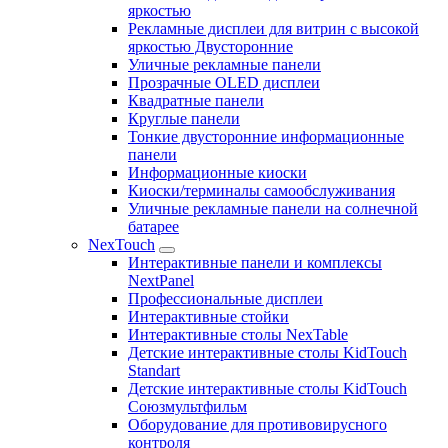
яркостью
Рекламные дисплеи для витрин с высокой
яркостью Двусторонние
Уличные рекламные панели
Прозрачные OLED дисплеи
Квадратные панели
Круглые панели
Тонкие двусторонние информационные
панели
Информационные киоски
Киоски/терминалы самообслуживания
Уличные рекламные панели на солнечной
батарее
NexTouch
Интерактивные панели и комплексы
NextPanel
Профессиональные дисплеи
Интерактивные стойки
Интерактивные столы NexTable
Детские интерактивные столы KidTouch
Standart
Детские интерактивные столы KidTouch
Союзмультфильм
Оборудование для противовирусного
контроля