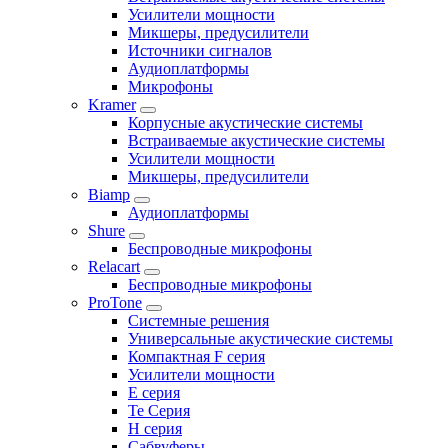
Усилители мощности
Микшеры, предусилители
Источники сигналов
Аудиоплатформы
Микрофоны
Kramer
Корпусные акустические системы
Встраиваемые акустические системы
Усилители мощности
Микшеры, предусилители
Biamp
Аудиоплатформы
Shure
Беспроводные микрофоны
Relacart
Беспроводные микрофоны
ProTone
Системные решения
Универсальные акустические системы
Компактная F серия
Усилители мощности
E серия
Te Серия
H серия
Сабвуферы