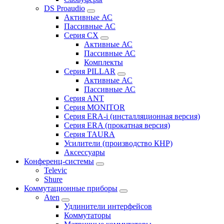
DS Proaudio
Активные АС
Пассивные АС
Серия CX
Активные АС
Пассивные АС
Комплекты
Серия PILLAR
Активные АС
Пассивные АС
Серия ANT
Серия MONITOR
Серия ERA-i (инсталляционная версия)
Серия ERA (прокатная версия)
Серия TAURA
Усилители (производство КНР)
Аксессуары
Конференц-системы
Televic
Shure
Коммутационные приборы
Aten
Удлинители интерфейсов
Коммутаторы