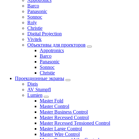
Appotronics
Barco
Panasonic
Sonnoc
Roly
Christie
Digital Projection
Vivitek
Объективы для проекторов
Appotronics
Barco
Panasonic
Sonnoc
Сhristie
Проекционные экраны
Digis
AV Stumpfl
Lumien
Master Fold
Master Control
Master Business Control
Master Recessed Control
Master Recessed Tensioned Control
Master Large Control
Master Wire Control