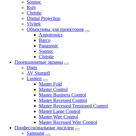
Sonnoc
Roly
Christie
Digital Projection
Vivitek
Объективы для проекторов
Appotronics
Barco
Panasonic
Sonnoc
Сhristie
Проекционные экраны
Digis
AV Stumpfl
Lumien
Master Fold
Master Control
Master Business Control
Master Recessed Control
Master Recessed Tensioned Control
Master Large Control
Master Wire Control
Master Recessed Wire Control
Профессиональные дисплеи
Samsung