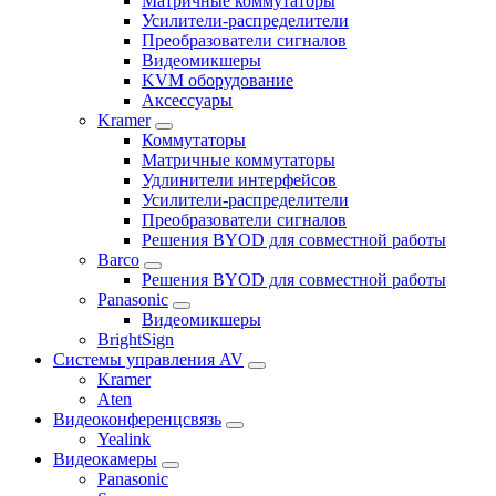
Матричные коммутаторы
Усилители-распределители
Преобразователи сигналов
Видеомикшеры
KVM оборудование
Аксессуары
Kramer
Коммутаторы
Матричные коммутаторы
Удлинители интерфейсов
Усилители-распределители
Преобразователи сигналов
Решения BYOD для совместной работы
Barco
Решения BYOD для совместной работы
Panasonic
Видеомикшеры
BrightSign
Системы управления AV
Kramer
Aten
Видеоконференцсвязь
Yealink
Видеокамеры
Panasonic