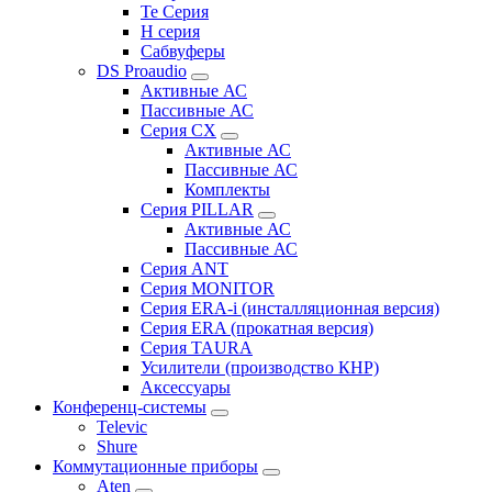
Te Серия
H серия
Сабвуферы
DS Proaudio
Активные АС
Пассивные АС
Серия CX
Активные АС
Пассивные АС
Комплекты
Серия PILLAR
Активные АС
Пассивные АС
Серия ANT
Серия MONITOR
Серия ERA-i (инсталляционная версия)
Серия ERA (прокатная версия)
Серия TAURA
Усилители (производство КНР)
Аксессуары
Конференц-системы
Televic
Shure
Коммутационные приборы
Aten