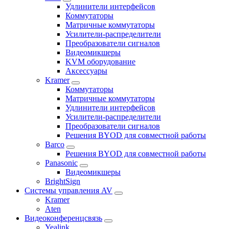
Удлинители интерфейсов
Коммутаторы
Матричные коммутаторы
Усилители-распределители
Преобразователи сигналов
Видеомикшеры
KVM оборудование
Аксессуары
Kramer
Коммутаторы
Матричные коммутаторы
Удлинители интерфейсов
Усилители-распределители
Преобразователи сигналов
Решения BYOD для совместной работы
Barco
Решения BYOD для совместной работы
Panasonic
Видеомикшеры
BrightSign
Системы управления AV
Kramer
Aten
Видеоконференцсвязь
Yealink