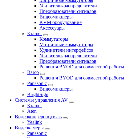
Матричные коммутаторы
Усилители-распределители
Преобразователи сигналов
Видеомикшеры
KVM оборудование
Аксессуары
Kramer
Коммутаторы
Матричные коммутаторы
Удлинители интерфейсов
Усилители-распределители
Преобразователи сигналов
Решения BYOD для совместной работы
Barco
Решения BYOD для совместной работы
Panasonic
Видеомикшеры
BrightSign
Системы управления AV
Kramer
Aten
Видеоконференцсвязь
Yealink
Видеокамеры
Panasonic