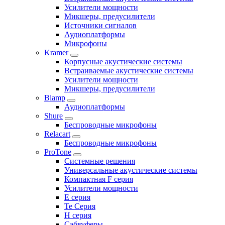
Усилители мощности
Микшеры, предусилители
Источники сигналов
Аудиоплатформы
Микрофоны
Kramer
Корпусные акустические системы
Встраиваемые акустические системы
Усилители мощности
Микшеры, предусилители
Biamp
Аудиоплатформы
Shure
Беспроводные микрофоны
Relacart
Беспроводные микрофоны
ProTone
Системные решения
Универсальные акустические системы
Компактная F серия
Усилители мощности
E серия
Te Серия
H серия
Сабвуферы