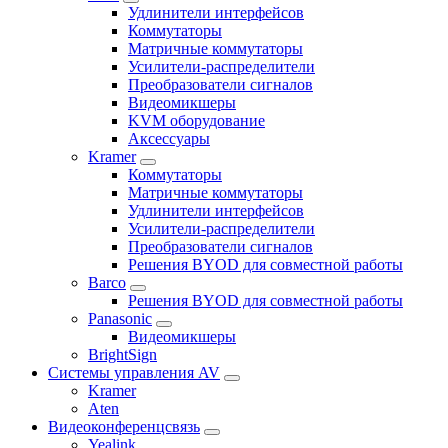
Удлинители интерфейсов
Коммутаторы
Матричные коммутаторы
Усилители-распределители
Преобразователи сигналов
Видеомикшеры
KVM оборудование
Аксессуары
Kramer
Коммутаторы
Матричные коммутаторы
Удлинители интерфейсов
Усилители-распределители
Преобразователи сигналов
Решения BYOD для совместной работы
Barco
Решения BYOD для совместной работы
Panasonic
Видеомикшеры
BrightSign
Системы управления AV
Kramer
Aten
Видеоконференцсвязь
Yealink