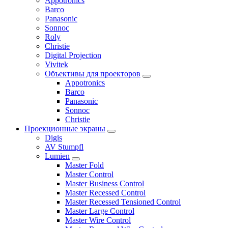
Appotronics
Barco
Panasonic
Sonnoc
Roly
Christie
Digital Projection
Vivitek
Объективы для проекторов
Appotronics
Barco
Panasonic
Sonnoc
Сhristie
Проекционные экраны
Digis
AV Stumpfl
Lumien
Master Fold
Master Control
Master Business Control
Master Recessed Control
Master Recessed Tensioned Control
Master Large Control
Master Wire Control