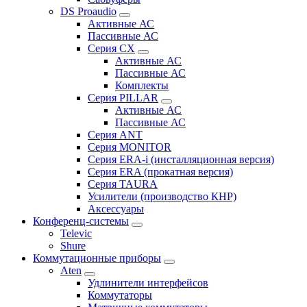
DS Proaudio
Активные АС
Пассивные АС
Серия CX
Активные АС
Пассивные АС
Комплекты
Серия PILLAR
Активные АС
Пассивные АС
Серия ANT
Серия MONITOR
Серия ERA-i (инсталляционная версия)
Серия ERA (прокатная версия)
Серия TAURA
Усилители (производство КНР)
Аксессуары
Конференц-системы
Televic
Shure
Коммутационные приборы
Aten
Удлинители интерфейсов
Коммутаторы