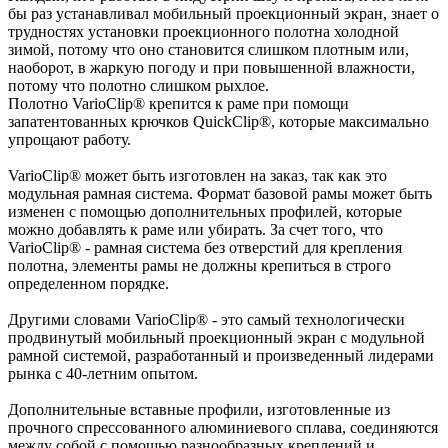
бы раз устанавливал мобильный проекционный экран, знает о
трудностях установки проекционного полотна холодной
зимой, потому что оно становится слишком плотным или,
наоборот, в жаркую погоду и при повышенной влажности,
потому что полотно слишком рыхлое.
Полотно VarioClip® крепится к раме при помощи
запатентованных крючков QuickClip®, которые максимально
упрощают работу.
VarioClip® может быть изготовлен на заказ, так как это
модульная рамная система. Формат базовой рамы может быть
изменен с помощью дополнительных профилей, которые
можно добавлять к раме или убирать. За счет того, что
VarioClip® - рамная система без отверстий для крепления
полотна, элементы рамы не должны крепиться в строго
определенном порядке.
Другими словами VarioClip® - это самый технологически
продвинутый мобильный проекционный экран с модульной
рамной системой, разработанный и произведенный лидерами
рынка с 40-летним опытом.
Дополнительные вставные профили, изготовленные из
прочного спрессованного алюминиевого сплава, соединяются
между собой с помощью разнообразных креплений и