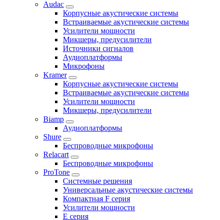
Audac
Корпусные акустические системы
Встраиваемые акустические системы
Усилители мощности
Микшеры, предусилители
Источники сигналов
Аудиоплатформы
Микрофоны
Kramer
Корпусные акустические системы
Встраиваемые акустические системы
Усилители мощности
Микшеры, предусилители
Biamp
Аудиоплатформы
Shure
Беспроводные микрофоны
Relacart
Беспроводные микрофоны
ProTone
Системные решения
Универсальные акустические системы
Компактная F серия
Усилители мощности
E серия