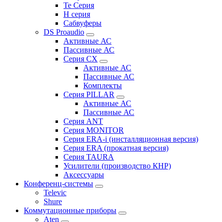
Te Серия
H серия
Сабвуферы
DS Proaudio
Активные АС
Пассивные АС
Серия CX
Активные АС
Пассивные АС
Комплекты
Серия PILLAR
Активные АС
Пассивные АС
Серия ANT
Серия MONITOR
Серия ERA-i (инсталляционная версия)
Серия ERA (прокатная версия)
Серия TAURA
Усилители (производство КНР)
Аксессуары
Конференц-системы
Televic
Shure
Коммутационные приборы
Aten