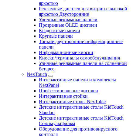
яркостью
Рекламные дисплеи для витрин с высокой
яркостью Двусторонние
Уличные рекламные панели
Прозрачные OLED дисплеи
Квадратные панели
Круглые панели
Тонкие двусторонние информационные
панели
Информационные киоски
Киоски/терминалы самообслуживания
Уличные рекламные панели на солнечной
батарее
NexTouch
Интерактивные панели и комплексы
NextPanel
Профессиональные дисплеи
Интерактивные стойки
Интерактивные столы NexTable
Детские интерактивные столы KidTouch
Standart
Детские интерактивные столы KidTouch
Союзмультфильм
Оборудование для противовирусного
контроля