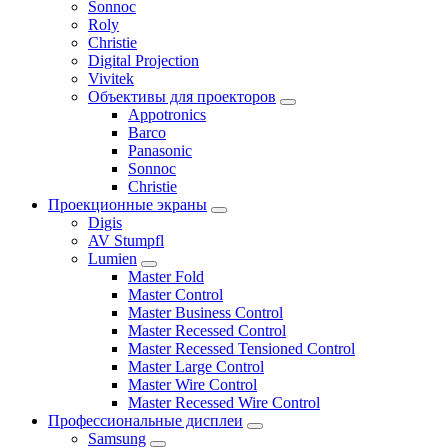
Sonnoc
Roly
Christie
Digital Projection
Vivitek
Объективы для проекторов
Appotronics
Barco
Panasonic
Sonnoc
Сhristie
Проекционные экраны
Digis
AV Stumpfl
Lumien
Master Fold
Master Control
Master Business Control
Master Recessed Control
Master Recessed Tensioned Control
Master Large Control
Master Wire Control
Master Recessed Wire Control
Профессиональные дисплеи
Samsung