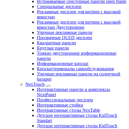
Встраиваемые сенсторные панели open frame
Специальные дисплеи
Рекламные дисплеи для витрин с высокой
яркостью
Рекламные дисплеи для витрин с высокой
яркостью Двусторонние
Уличные рекламные панели
Прозрачные OLED дисплеи
Квадратные панели
Круглые панели
Тонкие двусторонние информационные
панели
Информационные киоски
Киоски/терминалы самообслуживания
Уличные рекламные панели на солнечной
батарее
NexTouch
Интерактивные панели и комплексы
NextPanel
Профессиональные дисплеи
Интерактивные стойки
Интерактивные столы NexTable
Детские интерактивные столы KidTouch
Standart
Детские интерактивные столы KidTouch