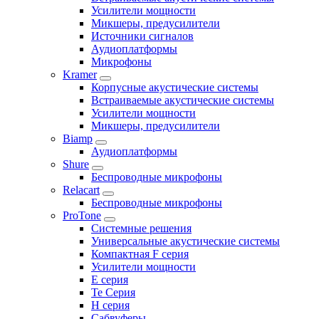
Усилители мощности
Микшеры, предусилители
Источники сигналов
Аудиоплатформы
Микрофоны
Kramer
Корпусные акустические системы
Встраиваемые акустические системы
Усилители мощности
Микшеры, предусилители
Biamp
Аудиоплатформы
Shure
Беспроводные микрофоны
Relacart
Беспроводные микрофоны
ProTone
Системные решения
Универсальные акустические системы
Компактная F серия
Усилители мощности
E серия
Te Серия
H серия
Сабвуферы