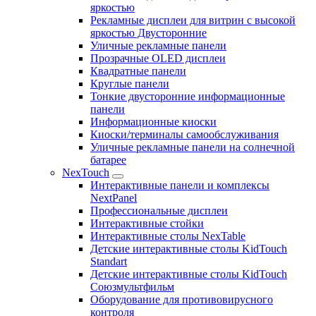
яркостью
Рекламные дисплеи для витрин с высокой
яркостью Двусторонние
Уличные рекламные панели
Прозрачные OLED дисплеи
Квадратные панели
Круглые панели
Тонкие двусторонние информационные
панели
Информационные киоски
Киоски/терминалы самообслуживания
Уличные рекламные панели на солнечной
батарее
NexTouch
Интерактивные панели и комплексы
NextPanel
Профессиональные дисплеи
Интерактивные стойки
Интерактивные столы NexTable
Детские интерактивные столы KidTouch
Standart
Детские интерактивные столы KidTouch
Союзмультфильм
Оборудование для противовирусного
контроля