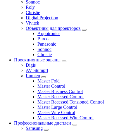
Sonnoc
Roly
Christie
Digital Projection
Vivitek
Объективы для проекторов
Appotronics
Barco
Panasonic
Sonnoc
Сhristie
Проекционные экраны
Digis
AV Stumpfl
Lumien
Master Fold
Master Control
Master Business Control
Master Recessed Control
Master Recessed Tensioned Control
Master Large Control
Master Wire Control
Master Recessed Wire Control
Профессиональные дисплеи
Samsung