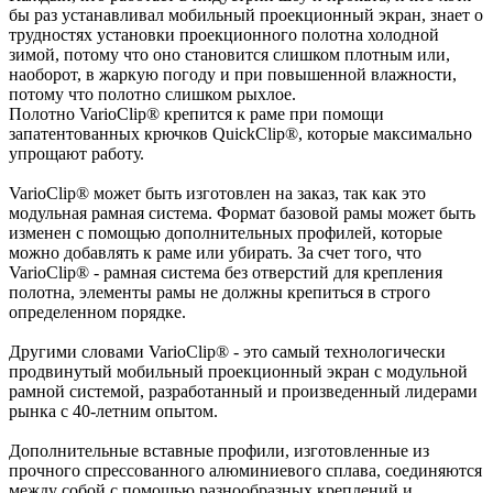
бы раз устанавливал мобильный проекционный экран, знает о
трудностях установки проекционного полотна холодной
зимой, потому что оно становится слишком плотным или,
наоборот, в жаркую погоду и при повышенной влажности,
потому что полотно слишком рыхлое.
Полотно VarioClip® крепится к раме при помощи
запатентованных крючков QuickClip®, которые максимально
упрощают работу.
VarioClip® может быть изготовлен на заказ, так как это
модульная рамная система. Формат базовой рамы может быть
изменен с помощью дополнительных профилей, которые
можно добавлять к раме или убирать. За счет того, что
VarioClip® - рамная система без отверстий для крепления
полотна, элементы рамы не должны крепиться в строго
определенном порядке.
Другими словами VarioClip® - это самый технологически
продвинутый мобильный проекционный экран с модульной
рамной системой, разработанный и произведенный лидерами
рынка с 40-летним опытом.
Дополнительные вставные профили, изготовленные из
прочного спрессованного алюминиевого сплава, соединяются
между собой с помощью разнообразных креплений и