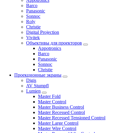
Appotronics
Barco
Panasonic
Sonnoc
Roly
Christie
Digital Projection
Vivitek
Объективы для проекторов
Appotronics
Barco
Panasonic
Sonnoc
Сhristie
Проекционные экраны
Digis
AV Stumpfl
Lumien
Master Fold
Master Control
Master Business Control
Master Recessed Control
Master Recessed Tensioned Control
Master Large Control
Master Wire Control