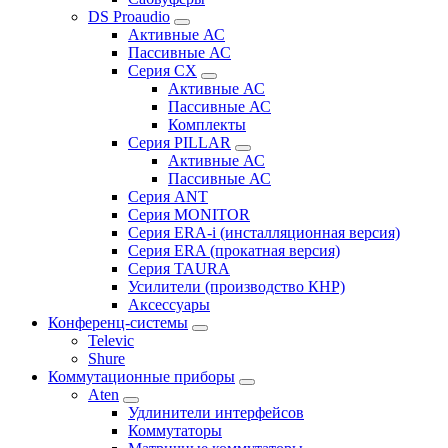
DS Proaudio
Активные АС
Пассивные АС
Серия CX
Активные АС
Пассивные АС
Комплекты
Серия PILLAR
Активные АС
Пассивные АС
Серия ANT
Серия MONITOR
Серия ERA-i (инсталляционная версия)
Серия ERA (прокатная версия)
Серия TAURA
Усилители (производство КНР)
Аксессуары
Конференц-системы
Televic
Shure
Коммутационные приборы
Aten
Удлинители интерфейсов
Коммутаторы