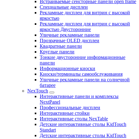
Встраиваемые сенсторные панели open frame
Специальные дисплеи
Рекламные дисплеи для витрин с высокой
яркостью
Рекламные дисплеи для витрин с высокой
яркостью Двусторонние
Уличные рекламные панели
Прозрачные OLED дисплеи
Квадратные панели
Круглые панели
Тонкие двусторонние информационные
панели
Информационные киоски
Киоски/терминалы самообслуживания
Уличные рекламные панели на солнечной
батарее
NexTouch
Интерактивные панели и комплексы
NextPanel
Профессиональные дисплеи
Интерактивные стойки
Интерактивные столы NexTable
Детские интерактивные столы KidTouch
Standart
Детские интерактивные столы KidTouch