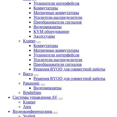
Удлинители интерфейсов
Коммутаторы
Матричные коммутаторы
Усилители-распределители
Преобразователи сигналов
Видеомикшеры
KVM оборудование
Аксессуары
Kramer
Коммутаторы
Матричные коммутаторы
Удлинители интерфейсов
Усилители-распределители
Преобразователи сигналов
Решения BYOD для совместной работы
Barco
Решения BYOD для совместной работы
Panasonic
Видеомикшеры
BrightSign
Системы управления AV
Kramer
Aten
Видеоконференцсвязь
Yealink