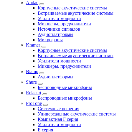
Audac
Корпусные акустические системы
Встраиваемые акустические системы
Усилители мощности
Микшеры, предусилители
Источники сигналов
Аудиоплатформы
Микрофоны
Kramer
Корпусные акустические системы
Встраиваемые акустические системы
Усилители мощности
Микшеры, предусилители
Biamp
Аудиоплатформы
Shure
Беспроводные микрофоны
Relacart
Беспроводные микрофоны
ProTone
Системные решения
Универсальные акустические системы
Компактная F серия
Усилители мощности
E серия