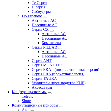
Te Серия
H серия
Сабвуферы
DS Proaudio
Активные АС
Пассивные АС
Серия CX
Активные АС
Пассивные АС
Комплекты
Серия PILLAR
Активные АС
Пассивные АС
Серия ANT
Серия MONITOR
Серия ERA-i (инсталляционная версия)
Серия ERA (прокатная версия)
Серия TAURA
Усилители (производство КНР)
Аксессуары
Конференц-системы
Televic
Shure
Коммутационные приборы
Aten