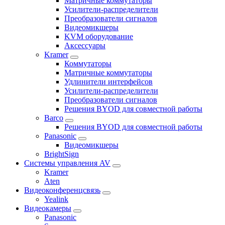
Матричные коммутаторы
Усилители-распределители
Преобразователи сигналов
Видеомикшеры
KVM оборудование
Аксессуары
Kramer
Коммутаторы
Матричные коммутаторы
Удлинители интерфейсов
Усилители-распределители
Преобразователи сигналов
Решения BYOD для совместной работы
Barco
Решения BYOD для совместной работы
Panasonic
Видеомикшеры
BrightSign
Системы управления AV
Kramer
Aten
Видеоконференцсвязь
Yealink
Видеокамеры
Panasonic