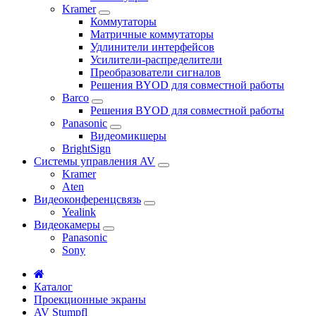
Kramer
Коммутаторы
Матричные коммутаторы
Удлинители интерфейсов
Усилители-распределители
Преобразователи сигналов
Решения BYOD для совместной работы
Barco
Решения BYOD для совместной работы
Panasonic
Видеомикшеры
BrightSign
Системы управления AV
Kramer
Aten
Видеоконференцсвязь
Yealink
Видеокамеры
Panasonic
Sony
Каталог
Проекционные экраны
AV Stumpfl