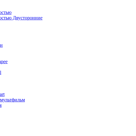
остью
костью Двусторонние
ли
арее
l
art
змультфильм
я