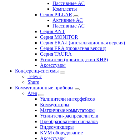
Пассивные АС
Комплекты
Серия PILLAR
Активные АС
Пассивные АС
Серия ANT
Серия MONITOR
Серия ERA-i (инсталляционная версия)
Серия ERA (прокатная версия)
Серия TAURA
Усилители (производство КНР)
Аксессуары
Конференц-системы
Televic
Shure
Коммутационные приборы
Aten
Удлинители интерфейсов
Коммутаторы
Матричные коммутаторы
Усилители-распределители
Преобразователи сигналов
Видеомикшеры
KVM оборудование
Аксессуары