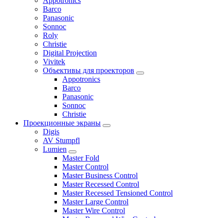
Appotronics
Barco
Panasonic
Sonnoc
Roly
Christie
Digital Projection
Vivitek
Объективы для проекторов
Appotronics
Barco
Panasonic
Sonnoc
Сhristie
Проекционные экраны
Digis
AV Stumpfl
Lumien
Master Fold
Master Control
Master Business Control
Master Recessed Control
Master Recessed Tensioned Control
Master Large Control
Master Wire Control