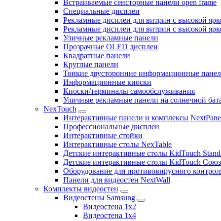
Встраиваемые сенсторные панели open frame
Специальные дисплеи
Рекламные дисплеи для витрин с высокой ярк
Рекламные дисплеи для витрин с высокой яр
Уличные рекламные панели
Прозрачные OLED дисплеи
Квадратные панели
Круглые панели
Тонкие двусторонние информационные пане
Информационные киоски
Киоски/терминалы самообслуживания
Уличные рекламные панели на солнечной бат
NexTouch
Интерактивные панели и комплексы NextPane
Профессиональные дисплеи
Интерактивные стойки
Интерактивные столы NexTable
Детские интерактивные столы KidTouch Stand
Детские интерактивные столы KidTouch Сою
Оборудование для противовирусного контрол
Панели для видеостен NextWall
Комплекты видеостен
Видеостены Samsung
Видеостена 1x2
Видеостена 1x4