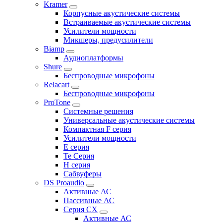
Kramer
Корпусные акустические системы
Встраиваемые акустические системы
Усилители мощности
Микшеры, предусилители
Biamp
Аудиоплатформы
Shure
Беспроводные микрофоны
Relacart
Беспроводные микрофоны
ProTone
Системные решения
Универсальные акустические системы
Компактная F серия
Усилители мощности
E серия
Te Серия
H серия
Сабвуферы
DS Proaudio
Активные АС
Пассивные АС
Серия CX
Активные АС