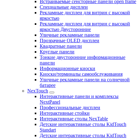
Встраиваемые сенсторные панели open frame
Специальные дисплеи
Рекламные дисплеи для витрин с высокой
яркостью
Рекламные дисплеи для витрин с высокой
яркостью Двусторонние
Уличные рекламные панели
Прозрачные OLED дисплеи
Квадратные панели
Круглые панели
Тонкие двусторонние информационные
панели
Информационные киоски
Киоски/терминалы самообслуживания
Уличные рекламные панели на солнечной
батарее
NexTouch
Интерактивные панели и комплексы
NextPanel
Профессиональные дисплеи
Интерактивные стойки
Интерактивные столы NexTable
Детские интерактивные столы KidTouch
Standart
Детские интерактивные столы KidTouch