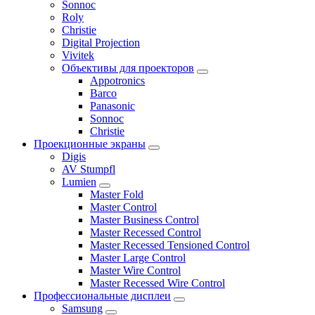
Sonnoc
Roly
Christie
Digital Projection
Vivitek
Объективы для проекторов
Appotronics
Barco
Panasonic
Sonnoc
Сhristie
Проекционные экраны
Digis
AV Stumpfl
Lumien
Master Fold
Master Control
Master Business Control
Master Recessed Control
Master Recessed Tensioned Control
Master Large Control
Master Wire Control
Master Recessed Wire Control
Профессиональные дисплеи
Samsung