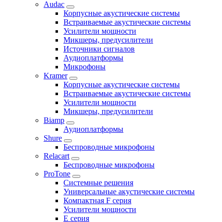
Audac
Корпусные акустические системы
Встраиваемые акустические системы
Усилители мощности
Микшеры, предусилители
Источники сигналов
Аудиоплатформы
Микрофоны
Kramer
Корпусные акустические системы
Встраиваемые акустические системы
Усилители мощности
Микшеры, предусилители
Biamp
Аудиоплатформы
Shure
Беспроводные микрофоны
Relacart
Беспроводные микрофоны
ProTone
Системные решения
Универсальные акустические системы
Компактная F серия
Усилители мощности
E серия