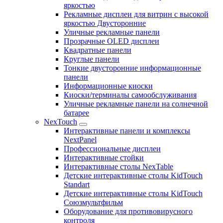
яркостью
Рекламные дисплеи для витрин с высокой
яркостью Двусторонние
Уличные рекламные панели
Прозрачные OLED дисплеи
Квадратные панели
Круглые панели
Тонкие двусторонние информационные
панели
Информационные киоски
Киоски/терминалы самообслуживания
Уличные рекламные панели на солнечной
батарее
NexTouch
Интерактивные панели и комплексы
NextPanel
Профессиональные дисплеи
Интерактивные стойки
Интерактивные столы NexTable
Детские интерактивные столы KidTouch
Standart
Детские интерактивные столы KidTouch
Союзмультфильм
Оборудование для противовирусного
контроля