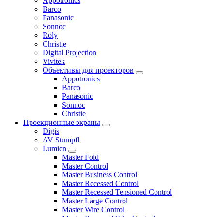
Appotronics
Barco
Panasonic
Sonnoc
Roly
Christie
Digital Projection
Vivitek
Объективы для проекторов
Appotronics
Barco
Panasonic
Sonnoc
Сhristie
Проекционные экраны
Digis
AV Stumpfl
Lumien
Master Fold
Master Control
Master Business Control
Master Recessed Control
Master Recessed Tensioned Control
Master Large Control
Master Wire Control