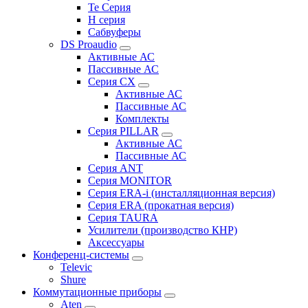
Te Серия
H серия
Сабвуферы
DS Proaudio
Активные АС
Пассивные АС
Серия CX
Активные АС
Пассивные АС
Комплекты
Серия PILLAR
Активные АС
Пассивные АС
Серия ANT
Серия MONITOR
Серия ERA-i (инсталляционная версия)
Серия ERA (прокатная версия)
Серия TAURA
Усилители (производство КНР)
Аксессуары
Конференц-системы
Televic
Shure
Коммутационные приборы
Aten