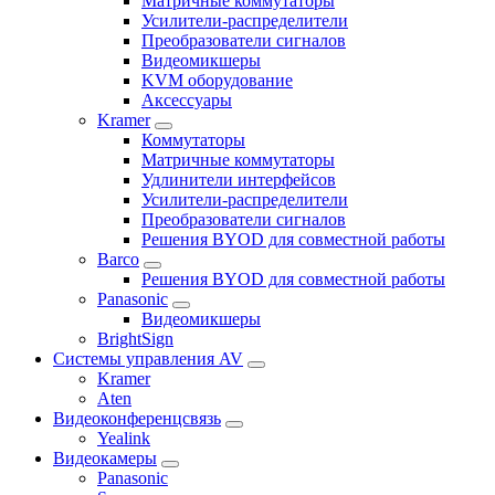
Матричные коммутаторы
Усилители-распределители
Преобразователи сигналов
Видеомикшеры
KVM оборудование
Аксессуары
Kramer
Коммутаторы
Матричные коммутаторы
Удлинители интерфейсов
Усилители-распределители
Преобразователи сигналов
Решения BYOD для совместной работы
Barco
Решения BYOD для совместной работы
Panasonic
Видеомикшеры
BrightSign
Системы управления AV
Kramer
Aten
Видеоконференцсвязь
Yealink
Видеокамеры
Panasonic