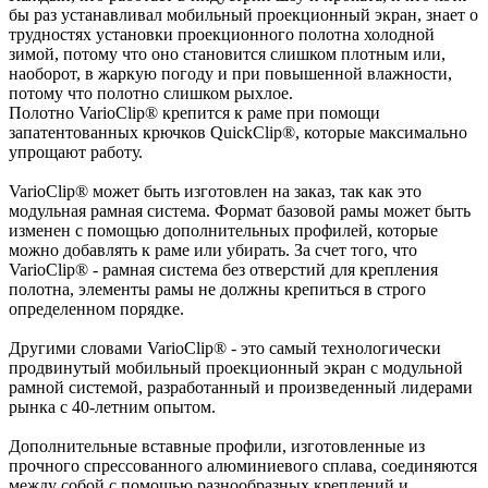
бы раз устанавливал мобильный проекционный экран, знает о
трудностях установки проекционного полотна холодной
зимой, потому что оно становится слишком плотным или,
наоборот, в жаркую погоду и при повышенной влажности,
потому что полотно слишком рыхлое.
Полотно VarioClip® крепится к раме при помощи
запатентованных крючков QuickClip®, которые максимально
упрощают работу.
VarioClip® может быть изготовлен на заказ, так как это
модульная рамная система. Формат базовой рамы может быть
изменен с помощью дополнительных профилей, которые
можно добавлять к раме или убирать. За счет того, что
VarioClip® - рамная система без отверстий для крепления
полотна, элементы рамы не должны крепиться в строго
определенном порядке.
Другими словами VarioClip® - это самый технологически
продвинутый мобильный проекционный экран с модульной
рамной системой, разработанный и произведенный лидерами
рынка с 40-летним опытом.
Дополнительные вставные профили, изготовленные из
прочного спрессованного алюминиевого сплава, соединяются
между собой с помощью разнообразных креплений и