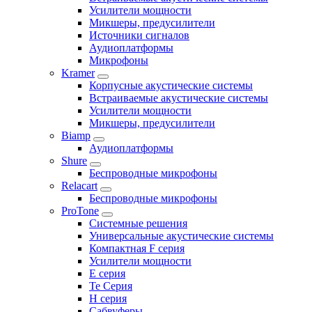
Усилители мощности
Микшеры, предусилители
Источники сигналов
Аудиоплатформы
Микрофоны
Kramer
Корпусные акустические системы
Встраиваемые акустические системы
Усилители мощности
Микшеры, предусилители
Biamp
Аудиоплатформы
Shure
Беспроводные микрофоны
Relacart
Беспроводные микрофоны
ProTone
Системные решения
Универсальные акустические системы
Компактная F серия
Усилители мощности
E серия
Te Серия
H серия
Сабвуферы