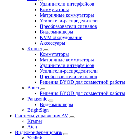
Удлинители интерфейсов
Коммутаторы
Матричные коммутаторы
Усилители-распределители
Преобразователи сигналов
Видеомикшеры
KVM оборудование
Аксессуары
Kramer
Коммутаторы
Матричные коммутаторы
Удлинители интерфейсов
Усилители-распределители
Преобразователи сигналов
Решения BYOD для совместной работы
Barco
Решения BYOD для совместной работы
Panasonic
Видеомикшеры
BrightSign
Системы управления AV
Kramer
Aten
Видеоконференцсвязь
Yealink