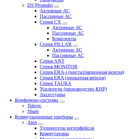
DS Proaudio
Активные АС
Пассивные АС
Серия CX
Активные АС
Пассивные АС
Комплекты
Серия PILLAR
Активные АС
Пассивные АС
Серия ANT
Серия MONITOR
Серия ERA-i (инсталляционная версия)
Серия ERA (прокатная версия)
Серия TAURA
Усилители (производство КНР)
Аксессуары
Конференц-системы
Televic
Shure
Коммутационные приборы
Aten
Удлинители интерфейсов
Коммутаторы