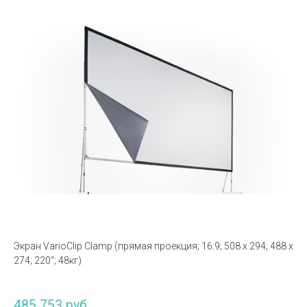
Экран VarioClip Clamp (прямая проекция; 16:9; 508 x 294; 488 x
274; 220“; 48кг)
485 753 руб