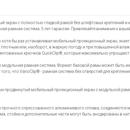
ный экран с полностью гладкой рамой без штифтовых креплений и
ая рамная система. 5 лет гарантии. Привлекайте внимание к ваше
кто хотя бы раз устанавливал мобильный проекционный экран, знае
 плотным или, наоборот, в жаркую погоду и при повышенной влаж
атентованных крючков QuickClip®, которые максимально упрощают 
 это модульная рамная система. Формат базовой рамы может быть
 того, что VarioClip® - рамная система без отверстий для креплен
ески продвинутый мобильный проекционный экран с модульной рам
з прочного спрессованного алюминиевого сплава, соединяются 
ама, стойки и дополнительные части могут быть анодированы в на