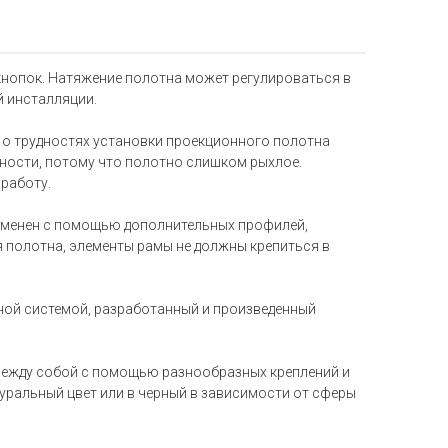
 кнопок. Натяжение полотна может регулироваться в
й инсталляции.
т о трудностях установки проекционного полотна
ности, потому что полотно слишком рыхлое.
работу.
 изменен с помощью дополнительных профилей,
ия полотна, элементы рамы не должны крепиться в
ной системой, разработанный и произведенный
между собой с помощью разнообразных креплений и
туральный цвет или в черный в зависимости от сферы