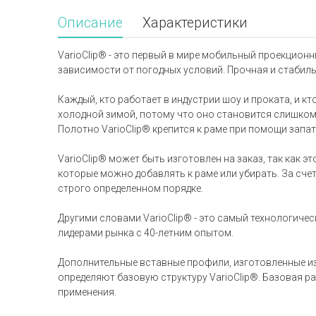
Описание
Характеристики
VarioClip® - это первый в мире мобильный проекцион
зависимости от погодных условий. Прочная и стабильн
Каждый, кто работает в индустрии шоу и проката, и 
холодной зимой, потому что оно становится слишком
Полотно VarioClip® крепится к раме при помощи зап
VarioClip® может быть изготовлен на заказ, так как
которые можно добавлять к раме или убирать. За счет
строго определенном порядке.
Другими словами VarioClip® - это самый технологич
лидерами рынка с 40-летним опытом.
Дополнительные вставные профили, изготовленные и
определяют базовую структуру VarioClip®. Базовая р
применения.