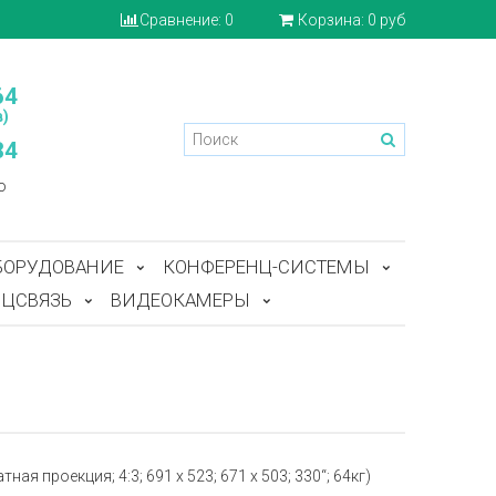
Сравнение:
0
Корзина:
0 руб
64
)
84
o
БОРУДОВАНИЕ
КОНФЕРЕНЦ-СИСТЕМЫ
ЦСВЯЗЬ
ВИДЕОКАМЕРЫ
ая проекция; 4:3; 691 x 523; 671 x 503; 330“; 64кг)