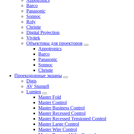
Appotronics
Barco
Panasonic
Sonnoc
Roly
Christie
Digital Projection
Vivitek
Объективы для проекторов
Appotronics
Barco
Panasonic
Sonnoc
Сhristie
Проекционные экраны
Digis
AV Stumpfl
Lumien
Master Fold
Master Control
Master Business Control
Master Recessed Control
Master Recessed Tensioned Control
Master Large Control
Master Wire Control