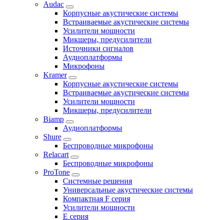
Audac
Корпусные акустические системы
Встраиваемые акустические системы
Усилители мощности
Микшеры, предусилители
Источники сигналов
Аудиоплатформы
Микрофоны
Kramer
Корпусные акустические системы
Встраиваемые акустические системы
Усилители мощности
Микшеры, предусилители
Biamp
Аудиоплатформы
Shure
Беспроводные микрофоны
Relacart
Беспроводные микрофоны
ProTone
Системные решения
Универсальные акустические системы
Компактная F серия
Усилители мощности
E серия