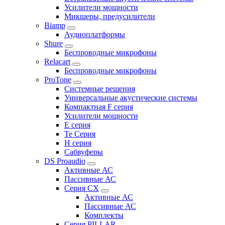
Усилители мощности
Микшеры, предусилители
Biamp
Аудиоплатформы
Shure
Беспроводные микрофоны
Relacart
Беспроводные микрофоны
ProTone
Системные решения
Универсальные акустические системы
Компактная F серия
Усилители мощности
E серия
Te Серия
H серия
Сабвуферы
DS Proaudio
Активные АС
Пассивные АС
Серия CX
Активные АС
Пассивные АС
Комплекты
Серия PILLAR