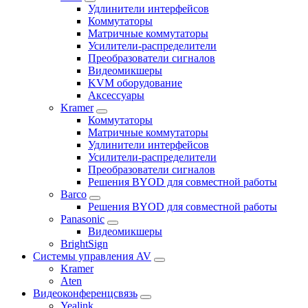
Удлинители интерфейсов
Коммутаторы
Матричные коммутаторы
Усилители-распределители
Преобразователи сигналов
Видеомикшеры
KVM оборудование
Аксессуары
Kramer
Коммутаторы
Матричные коммутаторы
Удлинители интерфейсов
Усилители-распределители
Преобразователи сигналов
Решения BYOD для совместной работы
Barco
Решения BYOD для совместной работы
Panasonic
Видеомикшеры
BrightSign
Системы управления AV
Kramer
Aten
Видеоконференцсвязь
Yealink