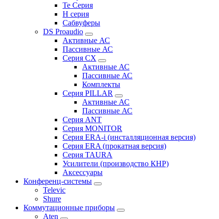
Te Серия
H серия
Сабвуферы
DS Proaudio
Активные АС
Пассивные АС
Серия CX
Активные АС
Пассивные АС
Комплекты
Серия PILLAR
Активные АС
Пассивные АС
Серия ANT
Серия MONITOR
Серия ERA-i (инсталляционная версия)
Серия ERA (прокатная версия)
Серия TAURA
Усилители (производство КНР)
Аксессуары
Конференц-системы
Televic
Shure
Коммутационные приборы
Aten