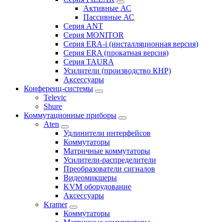
Активные АС
Пассивные АС
Серия ANT
Серия MONITOR
Серия ERA-i (инсталляционная версия)
Серия ERA (прокатная версия)
Серия TAURA
Усилители (производство КНР)
Аксессуары
Конференц-системы
Televic
Shure
Коммутационные приборы
Aten
Удлинители интерфейсов
Коммутаторы
Матричные коммутаторы
Усилители-распределители
Преобразователи сигналов
Видеомикшеры
KVM оборудование
Аксессуары
Kramer
Коммутаторы