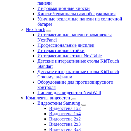
панели
Информационные киоски
Киоски/терминалы самообслуживания
Уличные рекламные панели на солнечной
батарее
NexTouch
Интерактивные панели и комплексы
NextPanel
Профессиональные дисплеи
Интерактивные стойки
Интерактивные столы NexTable
Детские интерактивные столы KidTouch
Standart
Детские интерактивные столы KidTouch
Союзмультфильм
Оборудование для противовирусного
контроля
Панели для видеостен NextWall
Комплекты видеостен
Видеостены Samsung
Видеостена 1x2
Видеостена 1x4
Видеостена 2x2
Видеостена 2х3
Видеостена 3x3