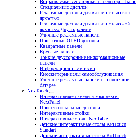
Встраиваемые сенсторные панели open frame
Специальные дисплеи
Рекламные дисплеи для витрин с высокой
яркостью
Рекламные дисплеи для витрин с высокой
яркостью Двусторонние
Уличные рекламные панели
Прозрачные OLED дисплеи
Квадратные панели
Круглые панели
Тонкие двусторонние информационные
панели
Информационные киоски
Киоски/терминалы самообслуживания
Уличные рекламные панели на солнечной
батарее
NexTouch
Интерактивные панели и комплексы
NextPanel
Профессиональные дисплеи
Интерактивные стойки
Интерактивные столы NexTable
Детские интерактивные столы KidTouch
Standart
Детские интерактивные столы KidTouch