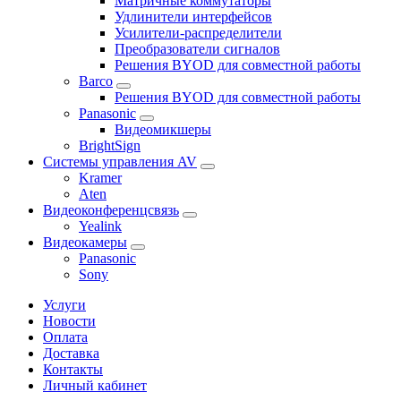
Матричные коммутаторы
Удлинители интерфейсов
Усилители-распределители
Преобразователи сигналов
Решения BYOD для совместной работы
Barco
Решения BYOD для совместной работы
Panasonic
Видеомикшеры
BrightSign
Системы управления AV
Kramer
Aten
Видеоконференцсвязь
Yealink
Видеокамеры
Panasonic
Sony
Услуги
Новости
Оплата
Доставка
Контакты
Личный кабинет