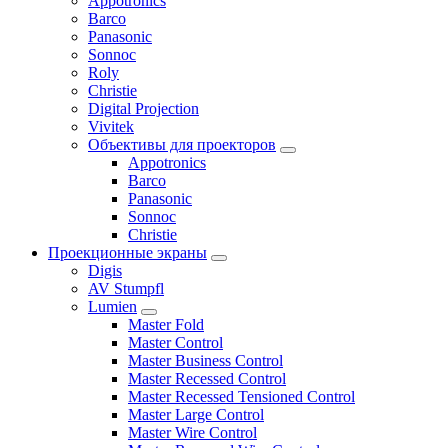
Appotronics
Barco
Panasonic
Sonnoc
Roly
Christie
Digital Projection
Vivitek
Объективы для проекторов
Appotronics
Barco
Panasonic
Sonnoc
Сhristie
Проекционные экраны
Digis
AV Stumpfl
Lumien
Master Fold
Master Control
Master Business Control
Master Recessed Control
Master Recessed Tensioned Control
Master Large Control
Master Wire Control