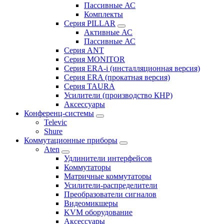
Пассивные АС
Комплекты
Серия PILLAR
Активные АС
Пассивные АС
Серия ANT
Серия MONITOR
Серия ERA-i (инсталляционная версия)
Серия ERA (прокатная версия)
Серия TAURA
Усилители (производство КНР)
Аксессуары
Конференц-системы
Televic
Shure
Коммутационные приборы
Aten
Удлинители интерфейсов
Коммутаторы
Матричные коммутаторы
Усилители-распределители
Преобразователи сигналов
Видеомикшеры
KVM оборудование
Аксессуары