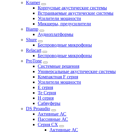
Kramer
Корпусные акустические системы
Встраиваемые акустические системы
Усилители мощности
Микшеры, предусилители
Biamp
Аудиоплатформы
Shure
Беспроводные микрофоны
Relacart
Беспроводные микрофоны
ProTone
Системные решения
Универсальные акустические системы
Компактная F серия
Усилители мощности
E серия
Te Серия
H серия
Сабвуферы
DS Proaudio
Активные АС
Пассивные АС
Серия CX
Активные АС