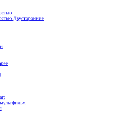
остью
костью Двусторонние
ли
арее
l
art
змультфильм
я