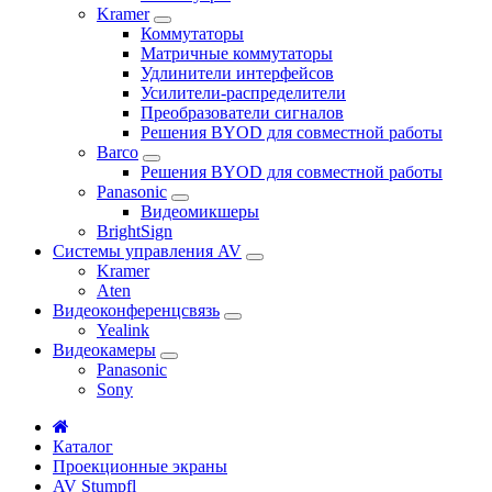
Kramer
Коммутаторы
Матричные коммутаторы
Удлинители интерфейсов
Усилители-распределители
Преобразователи сигналов
Решения BYOD для совместной работы
Barco
Решения BYOD для совместной работы
Panasonic
Видеомикшеры
BrightSign
Системы управления AV
Kramer
Aten
Видеоконференцсвязь
Yealink
Видеокамеры
Panasonic
Sony
Каталог
Проекционные экраны
AV Stumpfl