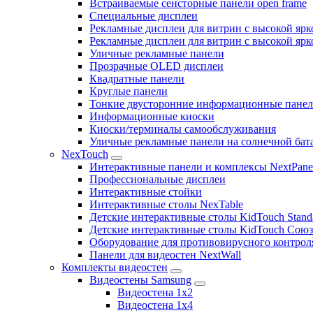
Встраиваемые сенсторные панели open frame
Специальные дисплеи
Рекламные дисплеи для витрин с высокой ярк
Рекламные дисплеи для витрин с высокой яр
Уличные рекламные панели
Прозрачные OLED дисплеи
Квадратные панели
Круглые панели
Тонкие двусторонние информационные пане
Информационные киоски
Киоски/терминалы самообслуживания
Уличные рекламные панели на солнечной бат
NexTouch
Интерактивные панели и комплексы NextPane
Профессиональные дисплеи
Интерактивные стойки
Интерактивные столы NexTable
Детские интерактивные столы KidTouch Stand
Детские интерактивные столы KidTouch Сою
Оборудование для противовирусного контрол
Панели для видеостен NextWall
Комплекты видеостен
Видеостены Samsung
Видеостена 1x2
Видеостена 1x4